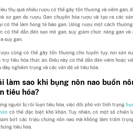
tiêu thụ quá nhiều rượu có thể gây tổn thương và viêm gan, 
và xơ gan do rượu. Gan chuyển hóa rượu và tạo ra các sả
ại có thể làm hỏng tế bào gan. Uống rượu một cách thường
c có thể dẫn đến sẹo mô gan, suy giảm chức năng gan và 
a suy gan.
rượu cũng có thể gây tổn thương cho tuyến tụy, nơi sản x
trợ tiêu hóa thức ăn. Điều này có thể dẫn đến viêm hoặc vi
 dày nghiêm trọng và các vấn đề về tiêu hóa.
i làm sao khi bụng nôn nao buồn nô
ạn tiêu hóa?
ững người bị rối loạn tiêu hóa, việc đối phó với tình trạng
bụ
nôn
có thể đặc biệt khó khăn. Tuy nhiên, có một số chiến 
giảm bớt các triệu chứng nôn nao mà không làm trầm trọn
chứng tiêu hóa.