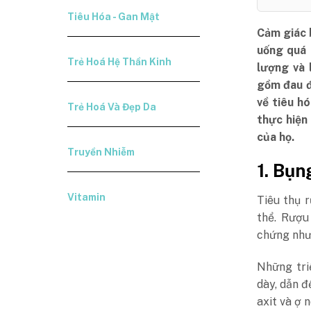
Tiêu Hóa - Gan Mật
Cảm giác 
uống quá 
Trẻ Hoá Hệ Thần Kinh
lượng và 
gồm đau đ
về tiêu h
Trẻ Hoá Và Đẹp Da
thực hiện
của họ.
Truyền Nhiễm
1. Bụn
Vitamin
Tiêu thụ 
thể. Rượu
chứng như 
Những tri
dày, dẫn đ
axit và ợ 