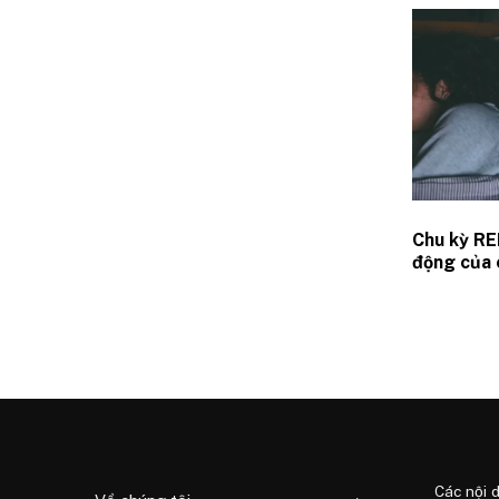
Chu kỳ RE
động của 
ngủ REM t
não bộ
Các nội 