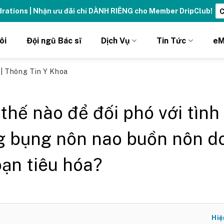
ydrations | Nhận ưu đãi chỉ DÀNH RIÊNG cho Member DripClub!
C
ôi
Đội ngũ Bác sĩ
Dịch Vụ
Tin Tức
eM
ủ
|
Thông Tin Y Khoa
thế nào để đối phó với tình
g bụng nôn nao buồn nôn d
loạn tiêu hóa?
Hiệ