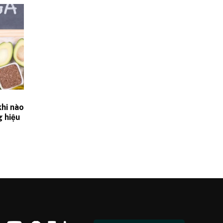
hi nào
g hiệu