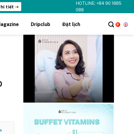
HOTLINE: +84 90 1885
hi tiết ➝
088
agazine
Dripclub
Đặt lịch
o
n