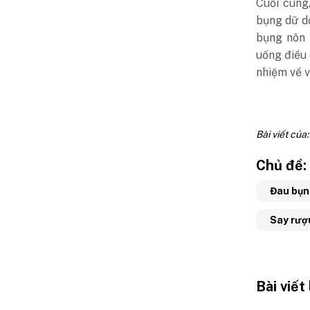
Cuối cùng
bụng dữ dộ
bụng nôn 
uống điều 
nhiệm về v
Bài viết của
Chủ đề:
Đau bụ
Say rượ
Bài viết