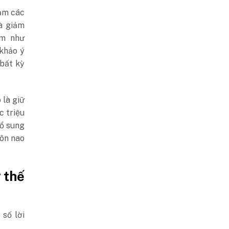
iảm các
và giảm
êm như
 khảo ý
 bất kỳ
 là giữ
c triệu
bổ sung
nôn nao
 thế
 số lời