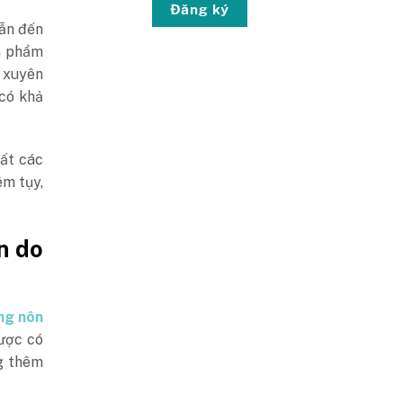
Đăng ký
dẫn đến
n phẩm
 xuyên
có khả
uất các
êm tụy,
n do
ng nôn
lược có
g thêm