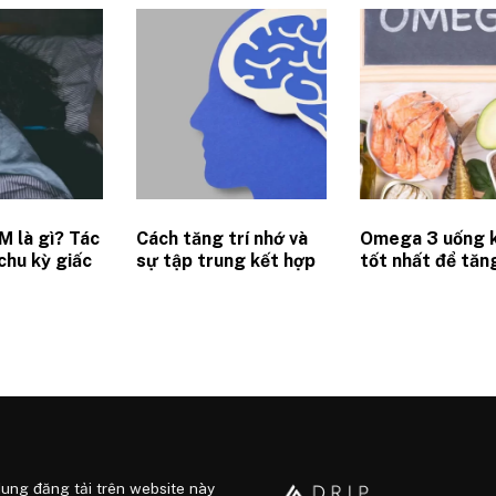
M là gì? Tác
Cách tăng trí nhớ và
Omega 3 uống k
chu kỳ giấc
sự tập trung kết hợp
tốt nhất để tăn
ới hiệu suất
dinh dưỡng và thay
suất làm việc?
đổi hành vi
dung đăng tải trên website này