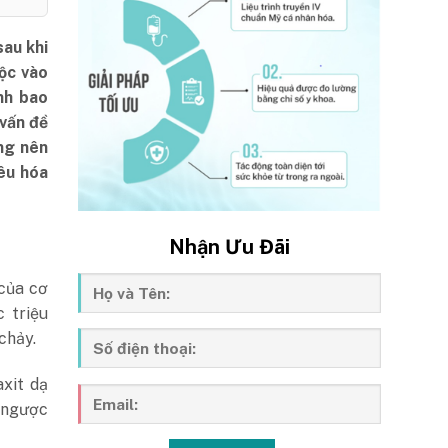
sau khi
ộc vào
nh bao
vấn đề
ũng nên
êu hóa
Nhận Ưu Đãi
 của cơ
 triệu
chảy.
xit dạ
o ngược