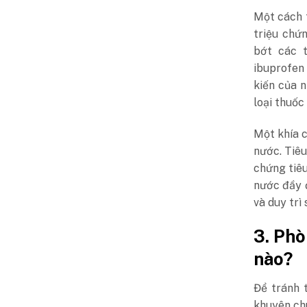
Một cách 
triệu chứ
bớt các t
ibuprofen
kiến của 
loại thuốc
Một khía c
nước. Tiêu
chứng tiê
nước đầy đ
và duy trì
3. Ph
nào?
Để tránh 
khuyên chu