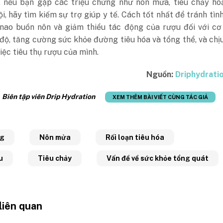
, nếu bạn gặp các triệu chứng như nôn mửa, tiêu chảy ho
i, hãy tìm kiếm sự trợ giúp y tế. Cách tốt nhất để tránh tìn
nao buồn nôn và giảm thiểu tác động của rượu đối với cơ 
độ, tăng cường sức khỏe đường tiêu hóa và tổng thể, và chị
iệc tiêu thụ rượu của mình.
Nguồn:
Driphydrati
:
Biên tập viên Drip Hydration
XEM THÊM BÀI VIẾT CÙNG TÁC GIẢ
ng
Nôn mửa
Rối loạn tiêu hóa
u
Tiêu chảy
Vấn đề về sức khỏe tổng quát
 liên quan