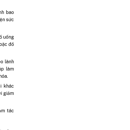
ạnh bao
iện sức
đồ uống
hoặc đồ
o lành
úp làm
hóa.
i khác
ời giảm
ảm tác