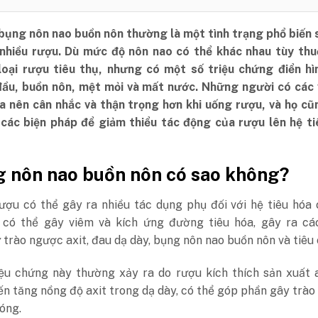
bụng nôn nao buồn nôn thường là một tình trạng phổ biến 
nhiều rượu. Dù mức độ nôn nao có thể khác nhau tùy thu
loại rượu tiêu thụ, nhưng có một số triệu chứng điển hì
ầu, buồn nôn, mệt mỏi và mất nước. Những người có các 
óa nên cân nhắc và thận trọng hơn khi uống rượu, và họ c
 các biện pháp để giảm thiểu tác động của rượu lên hệ ti
g nôn nao buồn nôn có sao không?
rượu có thể gây ra nhiều tác dụng phụ đối với hệ tiêu hóa
 có thể gây viêm và kích ứng đường tiêu hóa, gây ra các
trào ngược axit, đau dạ dày, bụng nôn nao buồn nôn và tiêu 
ệu chứng này thường xảy ra do rượu kích thích sản xuất a
ến tăng nồng độ axit trong dạ dày, có thể góp phần gây trà
nóng.