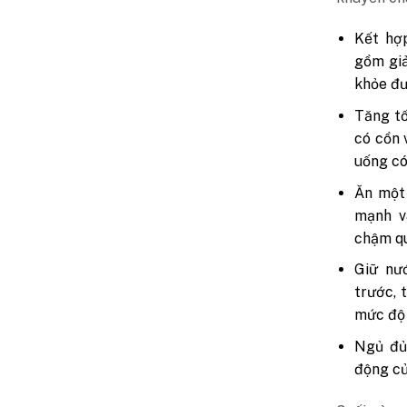
Kết hợp
gồm giả
khỏe đư
Tăng tố
có cồn 
uống có
Ăn một 
mạnh v
chậm qu
Giữ nư
trước, 
mức độ 
Ngủ đủ
động củ