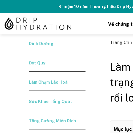
Skip
Kỉ niệm 10 năm Thương hiệu Drip H
to
content
Về chúng t
Trang Ch
Dinh Dưỡng
Đột Quỵ
Làm 
trạn
Làm Chậm Lão Hoá
rối 
Sức Khỏe Tổng Quát
Tăng Cường Miễn Dịch
Mục lục