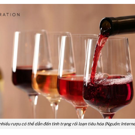
hiều rượu có thể dẫn đến tình trạng rối loạn tiêu hóa (Nguồn: Interne