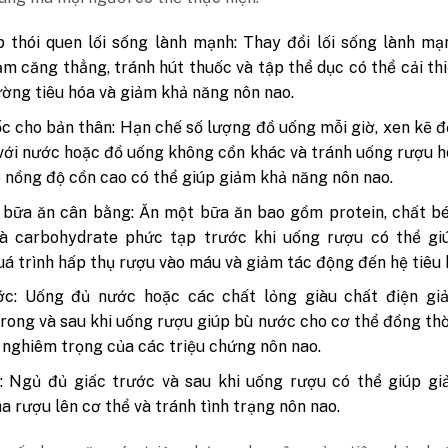
 thói quen lối sống lành mạnh: Thay đổi lối sống lành m
m căng thẳng, tránh hút thuốc và tập thể dục có thể cải th
ờng tiêu hóa và giảm khả năng nôn nao.
c cho bản thân: Hạn chế số lượng đồ uống mỗi giờ, xen kẽ 
với nước hoặc đồ uống không cồn khác và tránh uống rượu 
 nồng độ cồn cao có thể giúp giảm khả năng nôn nao.
bữa ăn cân bằng: Ăn một bữa ăn bao gồm protein, chất bé
à carbohydrate phức tạp trước khi uống rượu có thể gi
á trình hấp thụ rượu vào máu và giảm tác động đến hệ tiêu 
ớc: Uống đủ nước hoặc các chất lỏng giàu chất điện giả
trong và sau khi uống rượu giúp bù nước cho cơ thể đồng th
nghiêm trọng của các triệu chứng nôn nao.
: Ngủ đủ giấc trước và sau khi uống rượu có thể giúp gi
a rượu lên cơ thể và tránh tình trạng nôn nao.