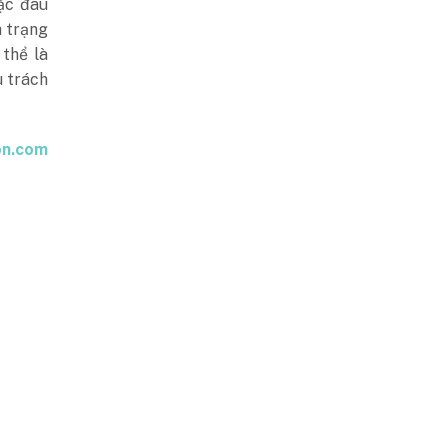
ặc đau
h trạng
thể là
u trách
on.com