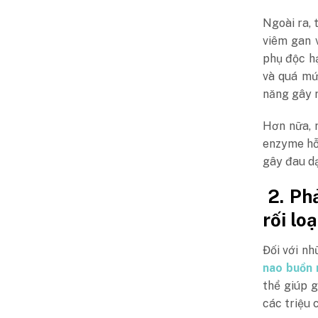
Ngoài ra, 
viêm gan 
phụ độc h
và quá mứ
năng gây r
Hơn nữa, 
enzyme hỗ 
gây đau dạ
2. Phả
rối lo
Đối với nh
nao buồn 
thể giúp 
các triệu 