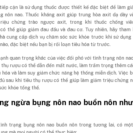
tiếp cận là sử dụng thuốc được thiết kế đặc biệt để làm g
ng nôn nao. Thuốc kháng axit giúp trung hòa axit dạ dày 
riệu chứng trào ngược axit, trong khi thuốc chống vi
 có thể giúp giảm đau đầu và đau cơ. Tuy nhiên, hãy tham
nhà cung cấp dịch vụ chăm sóc sức khỏe trước khi sử dụng
 nào, đặc biệt nếu bạn bị rối loạn tiêu hóa từ trước.
ạnh quan trọng khác của việc đối phó với tình trạng nôn nao
 thụ rượu có thể dẫn đến mất nước, làm trầm trọng thêm cá
u hóa và làm suy giảm chức năng hệ thống miễn dịch. Việc 
ủ sau khi tiêu thụ rượu có thể giúp làm giảm triệu chứng 
 sức khỏe tổng thể.
òng ngừa bụng nôn nao buồn nôn như
tình trạng bụng nôn nao buồn nôn trong tương lai, có một
ng mà mọi người có thể thực hiện: