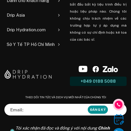
Dành cho khách hàng
bắt đầu bất kỳ liệu trình điều trị
hoặc liệu pháp nào. Chúng tôi
Drip Asia
không chịu trách nhiệm về các
trường hợp tự ý áp dụng mà
Drip Hydration.com
không có sự chỉ định hoặc kê toa
của các bác sĩ.
Sở Y Tế TP Hồ Chí Minh
+849 0188 5088
THEO DÕI TIN TỨC VÀ DỊCH VỤ MỚI NHẤT CỦA CHÚNG TÔI
Tôi xác nhận đã đọc và đồng ý với nội dung
Chính