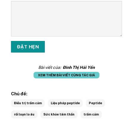
Bài viết của:
Đinh Thị Hải Yến
XEM THÊM BÀI VIẾT CÙNG TÁC GIẢ
Chủ đề:
Điều trị trầm cảm
Liệu pháp peptide
Peptide
rối loạn lo âu
Sức khỏe tâm thần
trầm cảm