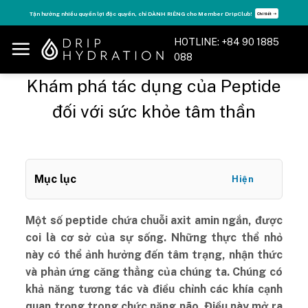
Skip
Tăng năng lượng - sống đỉnh cao với thẻ Vitamin Drip Membership.
Xem ngay ➝
to
content
HOTLINE: +84 90 1885
088
Khám phá tác dụng của Peptide
đối với sức khỏe tâm thần
Mục lục
Hiện
Một số peptide chứa chuỗi axit amin ngắn, được
coi là cơ sở của sự sống. Những thực thể nhỏ
này có thể ảnh hưởng đến tâm trạng, nhận thức
và phản ứng căng thẳng của chúng ta. Chúng có
khả năng tương tác và điều chỉnh các khía cạnh
quan trọng trong chức năng não. Điều này mở ra