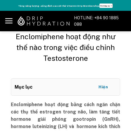
Skip
Tăng năng lượng - sống đỉnh cao với thẻ Vitamin Drip Membership.
Xem ngay ➝
to
content
HOTLINE: +84 90 1885
088
Enclomiphene hoạt động như
thế nào trong việc điều chỉnh
Testosterone
Mục lục
Hiện
Enclomiphene hoạt động bằng cách ngăn chặn
các thụ thể estrogen trong não, làm tăng tiết
hormone giải phóng gootropin (GnRH),
hormone luteinizing (LH) và hormone kích thích