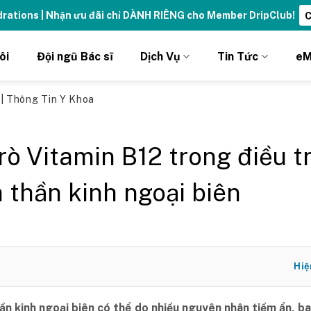
ydrations | Nhận ưu đãi chỉ DÀNH RIÊNG cho Member DripClub!
C
ôi
Đội ngũ Bác sĩ
Dịch Vụ
Tin Tức
eM
ủ
|
Thông Tin Y Khoa
trò Vitamin B12 trong điều tr
 thần kinh ngoại biên
Hiệ
hần kinh ngoại biên có thể do nhiều nguyên nhân tiềm ẩn, 