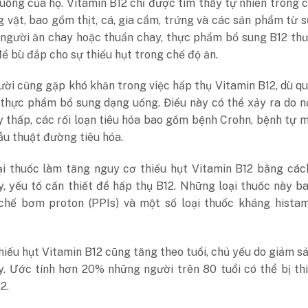
uống của họ. Vitamin B12 chỉ được tìm thấy tự nhiên trong 
vật, bao gồm thịt, cá, gia cầm, trứng và các sản phẩm từ s
 người ăn chay hoặc thuần chay, thực phẩm bổ sung B12 th
để bù đắp cho sự thiếu hụt trong chế độ ăn.
ời cũng gặp khó khăn trong việc hấp thụ Vitamin B12, dù q
thực phẩm bổ sung dạng uống. Điều này có thể xảy ra do n
y thấp, các rối loạn tiêu hóa bao gồm bệnh Crohn, bệnh tự m
ẫu thuật đường tiêu hóa.
ại thuốc làm tăng nguy cơ thiếu hụt Vitamin B12 bằng các
y, yếu tố cần thiết để hấp thụ B12. Những loại thuốc này 
chế bơm proton (PPIs) và một số loại thuốc kháng histam
iếu hụt Vitamin B12 cũng tăng theo tuổi, chủ yếu do giảm s
y. Ước tính hơn 20% những người trên 80 tuổi có thể bị th
2.