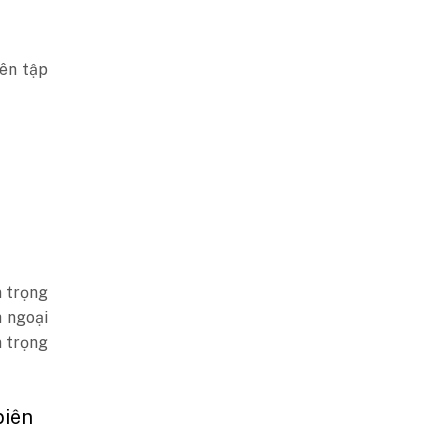
iên tập
n trọng
h ngoại
m trọng
biên