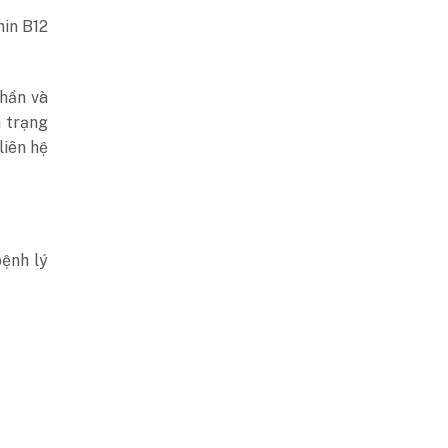
min B12
hần và
h trạng
liên hệ
bệnh lý