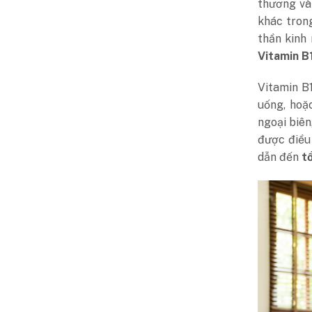
thương và
khác tron
thần kinh 
Vitamin B
Vitamin B
uống, hoặ
ngoại biên
được điều 
dẫn đến
tổ