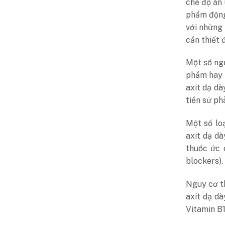
chế độ ăn 
phẩm động 
với những
cần thiết 
Một số ngư
phẩm hay 
axit dạ dà
tiền sử ph
Một số lo
axit dạ dà
thuốc ức 
blockers).
Nguy cơ th
axit dạ dà
Vitamin B1