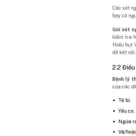
Các xét ng
hay có ngu
Gói xét n
kiểm tra 
thiếu hụt 
để kết nối
2.2 Điều
Bệnh lý t
của các dâ
Tê bì.
Yếu cơ.
Ngứa ra
Và/hoặc