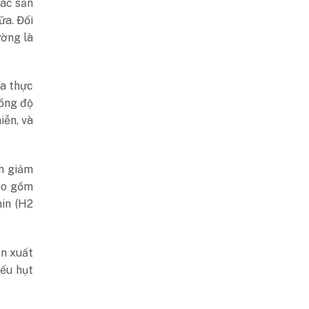
các sản
ữa. Đối
ường là
ua thực
ồng độ
iễn, và
h giảm
bao gồm
in (H2
ản xuất
iếu hụt