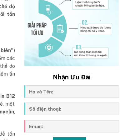
chế độ
ồi tổn
 biên”
)
gồm các
thể do
iềm ẩn
Nhận Ưu Đãi
in B12
hể, một
myelin
,
dễ tổn