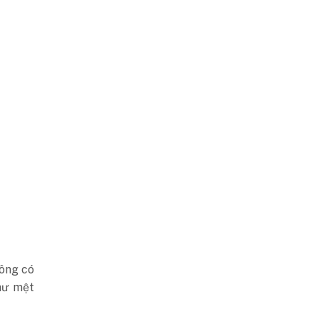
hông có
hư mệt