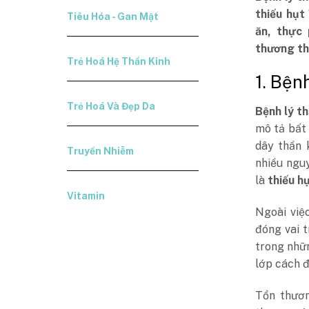
thiếu hụt
Tiêu Hóa - Gan Mật
ăn, thực 
thương th
Trẻ Hoá Hệ Thần Kinh
1. Bệnh
Trẻ Hoá Và Đẹp Da
Bệnh lý th
mô tả bất
dây thần 
Truyền Nhiễm
nhiều ngu
là
thiếu h
Vitamin
Ngoài việ
đóng vai t
trong nhữn
lớp cách đ
Tổn thươn