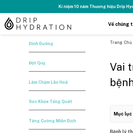
Skip
Kỉ niệm 10 năm Thương hiệu Drip H
to
content
Về chúng t
Trang Ch
Dinh Dưỡng
Đột Quỵ
Vai 
bệnh
Làm Chậm Lão Hoá
Sức Khỏe Tổng Quát
Mục lục
Tăng Cường Miễn Dịch
Bệnh lý t