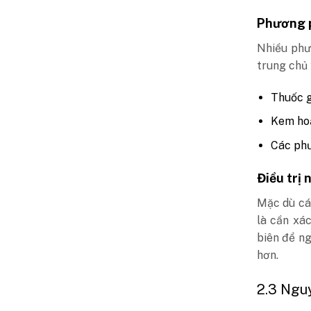
Phương p
Nhiều phươ
trung chủ 
Thuốc g
Kem hoặ
Các phư
Điều trị
Mặc dù cá
là cần xác
biên để ng
hơn.
2.3 Ngu