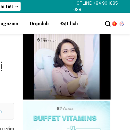
HOTLINE: +84 90 1885
hi tiết ➝
088
agazine
Dripclub
Đặt lịch
ị
n
bao gồm