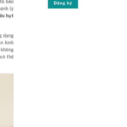
 tế bào
Đăng ký
ệnh lý
iếu hụt
g dạng
n kinh
u không
 có thể