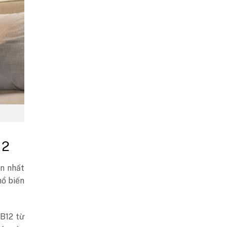
12
ến nhất
hổ biến
 B12 từ