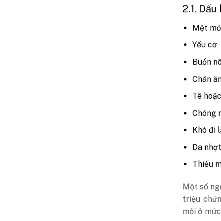
2.1. Dấu
Mệt mỏ
Yếu cơ
Buồn n
Chán ă
Tê hoặc
Chóng 
Khó đi 
Da nhợt
Thiếu 
Một số ngư
triệu chứ
mỏi ở mức 