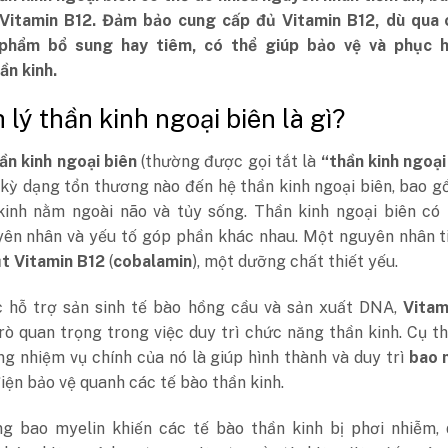
 Vitamin B12. Đảm bảo cung cấp đủ Vitamin B12, dù qua 
phẩm bổ sung hay tiêm, có thể giúp bảo vệ và phục h
ần kinh.
 lý thần kinh ngoại biên là gì?
ần kinh ngoại biên
(thường được gọi tắt là
“thần kinh ngoại
 kỳ dạng tổn thương nào đến hệ thần kinh ngoại biên, bao 
kinh nằm ngoài não và tủy sống. Thần kinh ngoại biên có 
yên nhân và yếu tố góp phần khác nhau. Một nguyên nhân t
ụt Vitamin B12
(
cobalamin
), một dưỡng chất thiết yếu.
c hỗ trợ sản sinh tế bào hồng cầu và sản xuất DNA,
Vitam
rò quan trọng trong việc duy trì chức năng thần kinh. Cụ t
g nhiệm vụ chính của nó là giúp hình thành và duy trì
bao 
iện bảo vệ quanh các tế bào thần kinh.
g bao myelin khiến các tế bào thần kinh bị phơi nhiễm, 