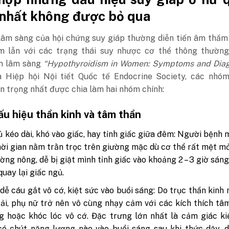
 nhất không được bỏ qua
 lâm sàng của hội chứng suy giáp thường diễn tiến âm thầm
m lẫn với các trạng thái suy nhược cơ thể thông thườn
n lâm sàng
“Hypothyroidism in Women: Symptoms and Diag
a Hiệp hội Nội tiết Quốc tế Endocrine Society, các nhóm
 trọng nhất được chia làm hai nhóm chính:
u hiệu thần kinh và tâm thần
 kéo dài, khó vào giấc, hay tỉnh giấc giữa đêm:
Người bệnh m
hời gian nằm trằn trọc trên giường mặc dù cơ thể rất mệt mỏ
ờng nông, dễ bị giật mình tỉnh giấc vào khoảng 2 – 3 giờ sáng
quay lại giấc ngủ.
 dễ cáu gắt vô cớ, kiệt sức vào buổi sáng:
Do trục thần kinh n
tải, phụ nữ trở nên vô cùng nhạy cảm với các kích thích tâm
g hoặc khóc lóc vô cớ. Đặc trưng lớn nhất là cảm giác ki
có chút năng lượng nào vào buổi sáng sau khi thức dậy, 