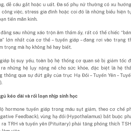
g, dễ cáu gắt hoặc u uất. Đa số phụ nữ thường có xu hướng
 công việc, stress gia đình hoặc coi đó là những biểu hiện t
oạn tiền mãn kinh.
 đằng sau những xáo trộn âm thầm ấy, rất có thể chiếc “bá
” lớn nhất của cơ thể – tuyến giáp – đang rơi vào trạng t
m trọng mà họ không hề hay biết.
giáp bị suy yếu, toàn bộ hệ thống cơ quan sẽ bị giảm tốc 
 ra những hệ lụy nặng nề cho sức khỏe, đặc biệt là hệ th
g thông qua sự đứt gãy của trục Hạ Đồi – Tuyến Yên – Tuy
.
ủ kéo dài và rối loạn nhịp sinh học
độ hormone tuyến giáp trong máu sụt giảm, theo cơ chế ph
gative Feedback), vùng hạ đồi (Hypothalamus) bắt buộc ph
 ra TRH và tuyến yên (Pituitary) phải tăng phóng thích TS