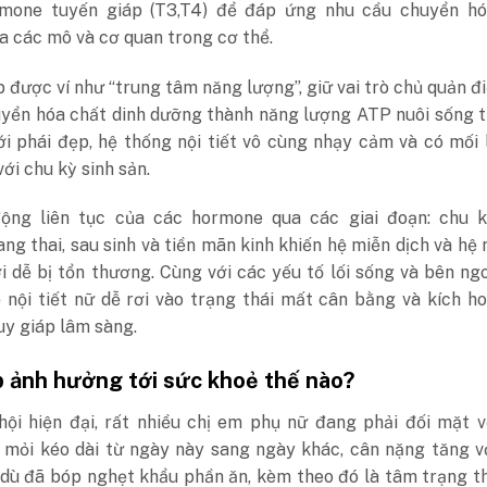
mone tuyến giáp (T3,T4) để đáp ứng nhu cầu chuyển hó
 các mô và cơ quan trong cơ thể.
 được ví như “trung tâm năng lượng”, giữ vai trò chủ quản đ
uyển hóa chất dinh dưỡng thành năng lượng ATP nuôi sống 
ới phái đẹp, hệ thống nội tiết vô cùng nhạy cảm và có mối 
với chu kỳ sinh sản.
ộng liên tục của các hormone qua các giai đoạn: chu k
ng thai, sau sinh và tiền mãn kinh khiến hệ miễn dịch và hệ n
i dễ bị tổn thương. Cùng với các yếu tố lối sống và bên ng
 nội tiết nữ dễ rơi vào trạng thái mất cân bằng và kích h
uy giáp lâm sàng.
p ảnh hưởng tới sức khoẻ thế nào?
hội hiện đại, rất nhiều chị em phụ nữ đang phải đối mặt v
 mỏi kéo dài từ ngày này sang ngày khác, cân nặng tăng v
 dù đã bóp nghẹt khẩu phần ăn, kèm theo đó là tâm trạng t