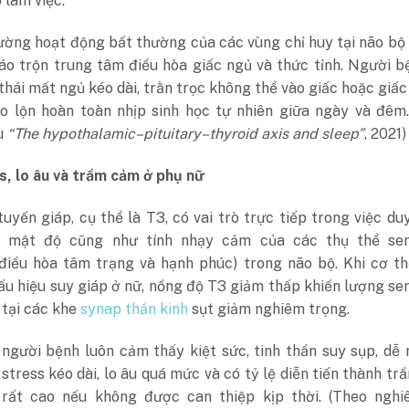
 làm việc.
ường hoạt động bất thường của các vùng chỉ huy tại não bộ
áo trộn trung tâm điều hòa giấc ngủ và thức tỉnh. Người b
thái mất ngủ kéo dài, trằn trọc không thể vào giấc hoặc giấc
ảo lộn hoàn toàn nhịp sinh học tự nhiên giữa ngày và đêm
u
“The hypothalamic–pituitary–thyroid axis and sleep”
, 2021)
s, lo âu và trầm cảm ở phụ nữ
yến giáp, cụ thể là T3, có vai trò trực tiếp trong việc duy
t mật độ cũng như tính nhạy cảm của các thụ thể ser
điều hòa tâm trạng và hạnh phúc) trong não bộ. Khi cơ th
ấu hiệu suy giáp ở nữ
, nồng độ T3 giảm thấp khiến lượng se
 tại các khe
synap thần kinh
sụt giảm nghiêm trọng.
người bệnh luôn cảm thấy kiệt sức, tinh thần suy sụp, dễ 
 stress kéo dài, lo âu quá mức và có tỷ lệ diễn tiến thành t
rất cao nếu không được can thiệp kịp thời. (Theo nghi