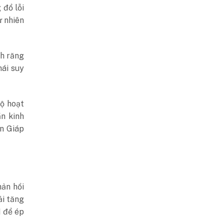
 đổ lỗi
ự nhiên
nh răng
hái suy
độ hoạt
ần kinh
ến Giáp
ản hồi
ải tăng
H để ép