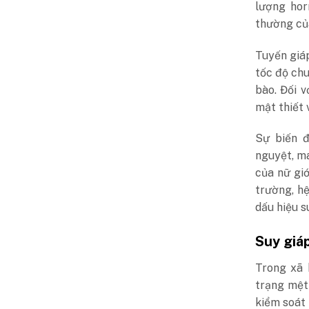
lượng hor
thường của
Tuyến giáp
tốc độ ch
bào. Đối v
mật thiết 
Sự biến đ
nguyệt, ma
của nữ giớ
trường, hệ
dấu hiệu s
Suy giá
Trong xã 
trạng mệt
kiểm soát