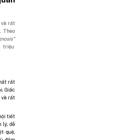
 và rất
g.
Theo
nosis”
 triệu
ất rất
i. Giấc
 và rất
ội tiết
 lý, dễ
ệt quệ,
dù đêm