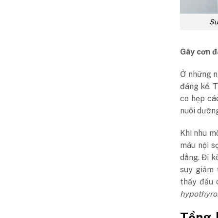
Su
Gây cơn đ
Ở những ng
đáng kể. 
co hẹp cá
nuôi dưỡng
Khi nhu mô
máu nội sọ
dẳng. Đi k
suy giảm 
thấy đầu 
hypothyro
Tổng 