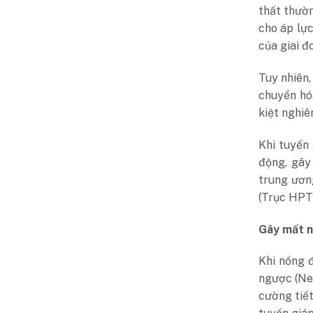
thất thườn
cho áp lực
của giai đ
Tuy nhiên,
chuyển hóa
kiệt nghiê
Khi tuyến 
động, gây
trung ươn
(Trục HPT)
Gây mất ng
Khi nồng 
ngược (Ne
cường tiết