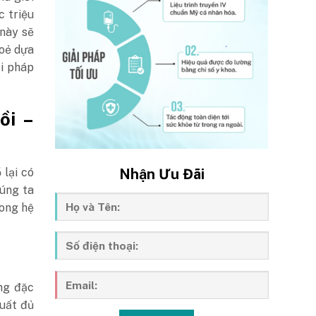
c triệu
 này sẽ
hoẻ dựa
ải pháp
ồi –
Nhận Ưu Đãi
 lại có
húng ta
rong hệ
ng đặc
xuất đủ