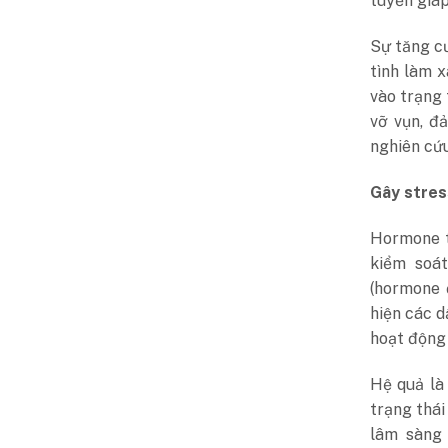
tuyến giáp
Sự tăng c
tình làm x
vào trạng 
vỡ vụn, đ
nghiên cứ
Gây stres
Hormone tu
kiểm soá
(hormone 
hiện các
d
hoạt động
Hệ quả là 
trạng thái
lâm sàng 