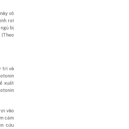
 này vô
ệnh rơi
 ngủ bị
. (Theo
 trì và
otonin
ể xuất
rotonin
rơi vào
rầm cảm
ên cứu