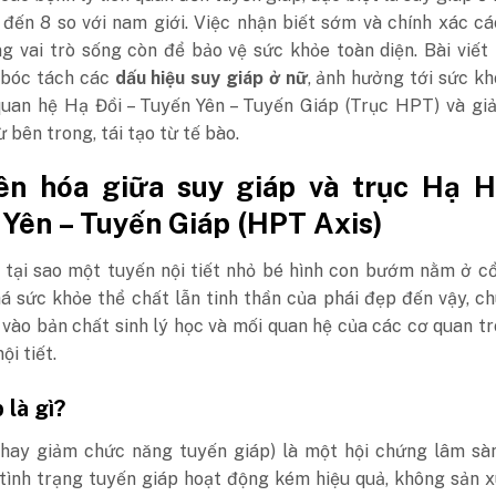
đến 8 so với nam giới. Việc nhận biết sớm và chính xác cá
g vai trò sống còn để bảo vệ sức khỏe toàn diện. Bài viết
, bóc tách các
dấu hiệu suy giáp ở nữ
, ảnh hưởng tới sức k
quan hệ Hạ Đồi – Tuyến Yên – Tuyến Giáp (Trục HPT) và gi
ừ bên trong, tái tạo từ tế bào.
iên hóa giữa suy giáp và trục Hạ H
Yên – Tuyến Giáp (HPT Axis)
 tại sao một tuyến nội tiết nhỏ bé hình con bướm nằm ở cổ
á sức khỏe thể chất lẫn tinh thần của phái đẹp đến vậy, c
 vào bản chất sinh lý học và mối quan hệ của các cơ quan t
ội tiết.
 là gì?
(hay giảm chức năng tuyến giáp) là một hội chứng lâm sà
 tình trạng tuyến giáp hoạt động kém hiệu quả, không sản 