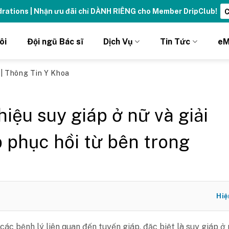
ydrations | Nhận ưu đãi chỉ DÀNH RIÊNG cho Member DripClub!
C
ôi
Đội ngũ Bác sĩ
Dịch Vụ
Tin Tức
eM
ủ
|
Thông Tin Y Khoa
hiệu suy giáp ở nữ và giải
 phục hồi từ bên trong
Hiệ
các bệnh lý liên quan đến tuyến giáp, đặc biệt là suy giáp ở 