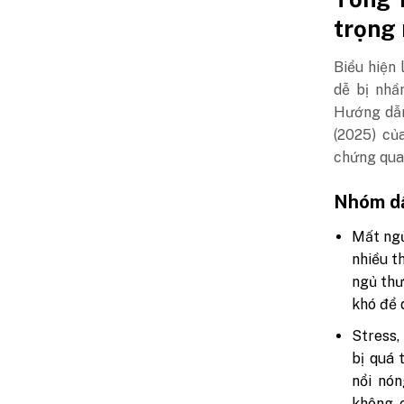
trọng
Biểu hiện
dễ bị nhầ
Hướng dẫ
(2025) củ
chứng quan
Nhóm dấ
Mất ngủ
nhiều t
ngủ thư
khó để 
Stress,
bị quá 
nổi nón
không 