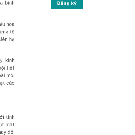
a bình
Đăng ký
iều hòa
từng tế
liên hệ
ỳ kinh
ội tiết
oài môi
oạt các
ới tình
ọt mất
hay đổi