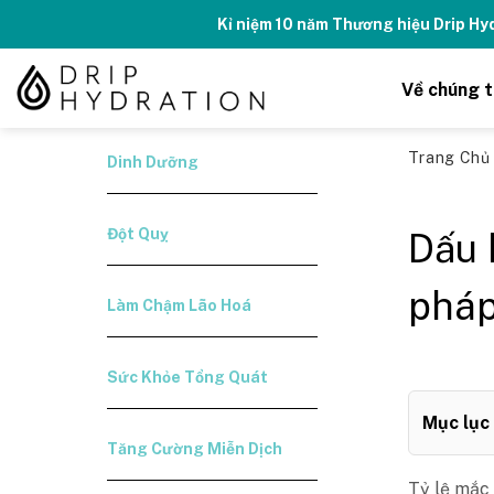
Skip
Kỉ niệm 10 năm Thương hiệu Drip H
to
content
Về chúng t
Trang Ch
Dinh Dưỡng
Đột Quỵ
Dấu 
pháp
Làm Chậm Lão Hoá
Sức Khỏe Tổng Quát
Mục lục
Tăng Cường Miễn Dịch
Tỷ lệ mắc 