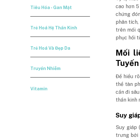
cao hơn 5 
Tiêu Hóa - Gan Mật
chứng đón
phân tích
Trẻ Hoá Hệ Thần Kinh
trên mối 
phục hồi t
Trẻ Hoá Và Đẹp Da
Mối l
Tuyến 
Truyền Nhiễm
Để hiểu rõ
thể tàn ph
Vitamin
cần đi sâu
thần kinh n
Suy giáp
Suy giáp 
trưng bởi