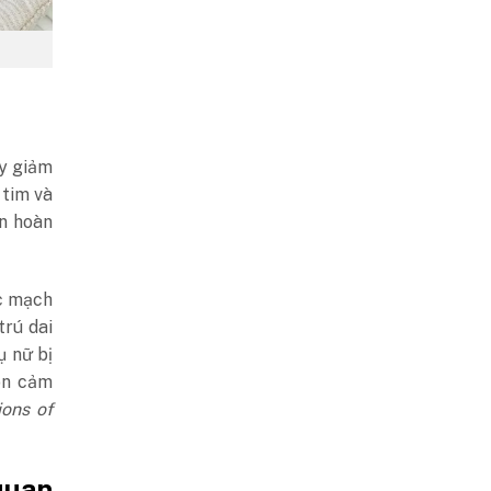
uy giảm
tim và
ần hoàn
ác mạch
trú dai
ụ nữ bị
ôn cảm
ions of
quan