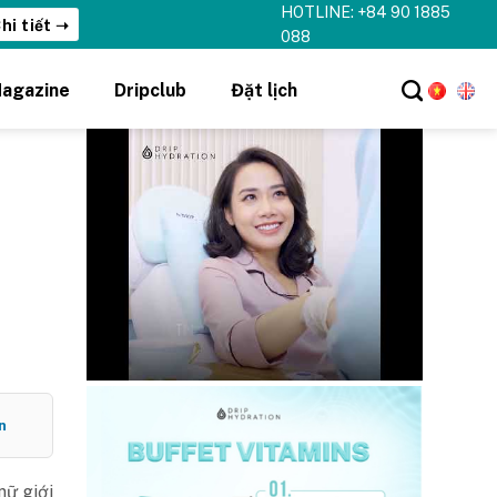
HOTLINE: +84 90 1885
hi tiết ➝
088
agazine
Dripclub
Đặt lịch
n
nữ giới