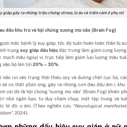
y giáp gây ra những triệu chứng stress, lo âu và trầm cảm ở phụ nữ
au đầu khu trú và hội chứng sương mù não (Brain Fog)
ười mắc bệnh lý suy giáp, tốc độ tuần hoàn toàn thân bị s
Tình trạng
suy giáp dấu hiệu
đặc trưng làm giảm cung lượng 
c mạch máu ngoại vi, trực tiếp làm giảm lưu lượng máu tu
 não bộ lên tới
20% – 30%
.
 não rơi vào trạng thái thiếu oxy và dưỡng chất cục bộ, c
 sẽ co thắt phản ứng, gây ra những cơn đau đầu âm ỉ, khu 
èm với đó là hội chứng “sương mù não” (Brain Fog) khiến ph
trí nhớ ngắn hạn, tư duy chậm chạp, mất tập trung và lu
óc lờ đờ, u ám. (Theo nghiên cứu
“Neurological manifestat
idism”
, 2024).
hợp những dấu hiệu suy giáp ở nữ 