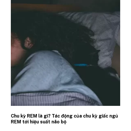
Chu kỳ REM là gì? Tác động của chu kỳ giấc ngủ
REM tới hiệu suất não bộ