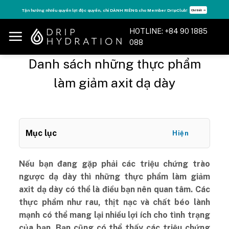
Skip
Tăng năng lượng - sống đỉnh cao với thẻ Vitamin Drip Membership.
Xem ngay ➝
to
content
HOTLINE: +84 90 1885
088
Danh sách những thực phẩm
làm giảm axit dạ dày
Mục lục
Hiện
Nếu bạn đang gặp phải các triệu chứng trào
ngược dạ dày thì những thực phẩm làm giảm
axit dạ dày có thể là điều bạn nên quan tâm. Các
thực phẩm như rau, thịt nạc và chất béo lành
mạnh có thể mang lại nhiều lợi ích cho tình trạng
của bạn. Bạn cũng có thể thấy các triệu chứng