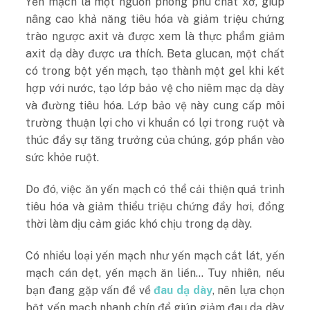
Yến mạch là một nguồn phong phú chất xơ, giúp
nâng cao khả năng tiêu hóa và giảm triệu chứng
trào ngược axit và được xem là thực phẩm giảm
axit dạ dày được ưa thích. Beta glucan, một chất
có trong bột yến mạch, tạo thành một gel khi kết
hợp với nước, tạo lớp bảo vệ cho niêm mạc dạ dày
và đường tiêu hóa. Lớp bảo vệ này cung cấp môi
trường thuận lợi cho vi khuẩn có lợi trong ruột và
thúc đẩy sự tăng trưởng của chúng, góp phần vào
sức khỏe ruột.
Do đó, việc ăn yến mạch có thể cải thiện quá trình
tiêu hóa và giảm thiểu triệu chứng đầy hơi, đồng
thời làm dịu cảm giác khó chịu trong dạ dày.
Có nhiều loại yến mạch như yến mạch cắt lát, yến
mạch cán dẹt, yến mạch ăn liền… Tuy nhiên, nếu
bạn đang gặp vấn đề về
đau dạ dày
, nên lựa chọn
bột yến mạch nhanh chín để giúp giảm đau dạ dày