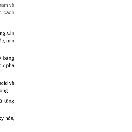
 nam và
ác cách
ờng sản
ắc, mịn
UV bằng
sự phá
cid và
óng.
à tăng
y hóa,
.