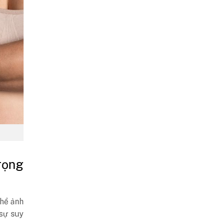
rọng
thể ảnh
 sự suy