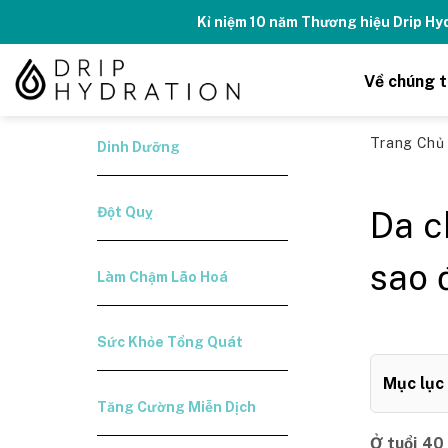
Skip
Tăng năng lượng - số
to
content
Về chúng t
Trang Ch
Dinh Dưỡng
Đột Quỵ
Da c
sao 
Làm Chậm Lão Hoá
Sức Khỏe Tổng Quát
Mục lục
Tăng Cường Miễn Dịch
Ở tuổi 40