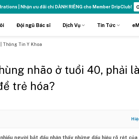
ng đỉnh cao với thẻ Vitamin Drip Membership.
Xem ngay ➝
ôi
Đội ngũ Bác sĩ
Dịch Vụ
Tin Tức
eM
ủ
|
Thông Tin Y Khoa
hùng nhão ở tuổi 40, phải l
để trẻ hóa?
Hiệ
 nhiều người bắt đầu nhận thấy những dấu hiệu rõ rệt của