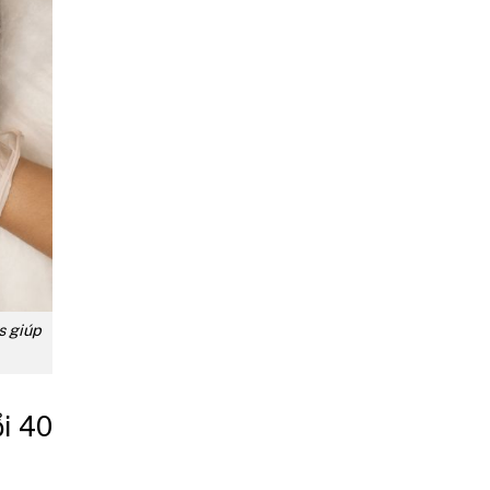
is giúp
i 40