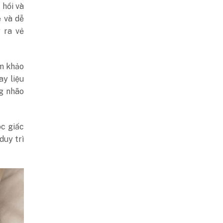
 hồi và
ệ và dễ
 ra vẻ
am khảo
ay liệu
ng nhão
óc giấc
duy trì