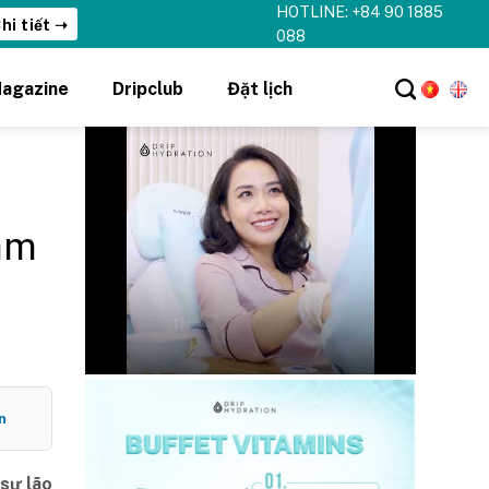
HOTLINE: +84 90 1885
088
agazine
Dripclub
Đặt lịch
àm
n
 sự lão