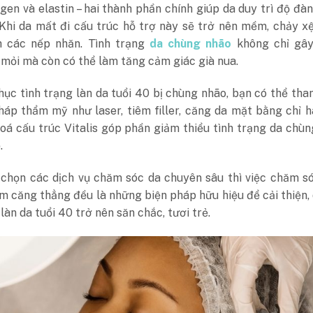
gen và elastin – hai thành phần chính giúp da duy trì độ đàn
 Khi da mất đi cấu trúc hỗ trợ này sẽ trở nên mềm, chảy x
h các nếp nhăn. Tình trạng
da chùng nhão
không chỉ gây
mỏi mà còn có thể làm tăng cảm giác già nua.
ục tình trạng làn da tuổi 40 bị chùng nhão, bạn có thể th
háp thẩm mỹ như laser, tiêm filler, căng da mặt bằng chỉ h
hoá cấu trúc Vitalis góp phần giảm thiểu tình trạng da chù
.
 chọn các dịch vụ chăm sóc da chuyên sâu thì việc chăm s
m căng thẳng đều là những biện pháp hữu hiệu để cải thiện, 
 làn da tuổi 40 trở nên săn chắc, tươi trẻ.