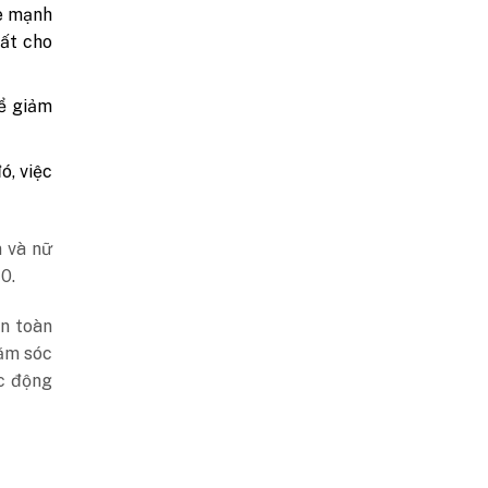
ỏe mạnh
hất cho
để giảm
ó, việc
 và nữ
0.
àn toàn
hăm sóc
ác động