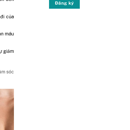
Đăng ký
đi của
àn máu
sự giảm
ăm sóc