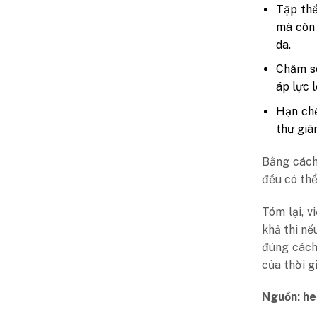
Tập thể
mà còn 
da.
Chăm só
áp lực 
Hạn chế
thư giã
Bằng cách
đều có thể
Tóm lại, v
khả thi nế
đúng cách
của thời g
Nguồn: he