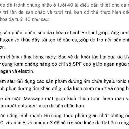
da để tránh chùng nhão ở tuổi 40 là điều cần thiết cho cả
y trì làn da săn chắc và tươi trẻ, bạn có thể thực hiện c
hóa da tuổi 40 như sau:
 sản phẩm chăm sóc da chứa retinol: Retinol giúp tăng cư
llagen và thúc đẩy tái tạo tế bào da, giúp da trở nên săn ch
ơn.
m chống nắng hàng ngày: Bảo vệ da khỏi tác hại của tia 
ử dụng kem chống nắng có chỉ số SPF cao giúp ngăn ngừa 
lagen và elastin.
ẩm sâu: Sử dụng các sản phẩm dưỡng ẩm chứa hyaluronic a
nh phần dưỡng ẩm khác để giữ da luôn mềm mượt và căng b
e da mặt: Massage mặt giúp kích thích tuần hoàn máu v
ản xuất collagen, giúp da săn chắc hơn.
ăn uống lành mạnh: Bổ sung thực phẩm giàu chất chống ox
 C, vitamin E, và omega-3 để hỗ trợ sức khỏe da từ bên trong