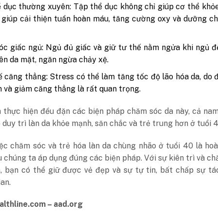
 dục thường xuyên: Tập thể dục không chỉ giúp cơ thể kh
giúp cải thiện tuần hoàn máu, tăng cường oxy và dưỡng c
c giấc ngủ: Ngủ đủ giấc và giữ tư thế nằm ngửa khi ngủ 
lên da mặt, ngăn ngừa chảy xệ.
 căng thẳng: Stress có thể làm tăng tốc độ lão hóa da, do đ
n và giảm căng thẳng là rất quan trọng.
 thực hiện đều đặn các biện pháp chăm sóc da này, cả nam
 duy trì làn da khỏe mạnh, săn chắc và trẻ trung hơn ở tuổi 4
iệc chăm sóc và trẻ hóa làn da chùng nhão ở tuổi 40 là ho
u chúng ta áp dụng đúng các biện pháp. Với sự kiên trì và c
, bạn có thể giữ được vẻ đẹp và sự tự tin, bất chấp sự t
ian.
althline.com – aad.org