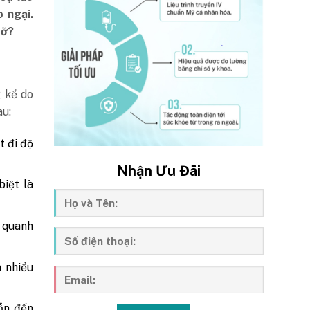
 ngại.
 rỡ?
g kể do
au:
t đi độ
Nhận Ưu Đãi
iệt là
à quanh
 nhiều
dẫn đến