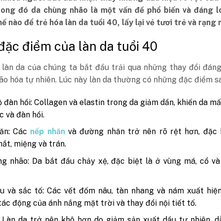
rong đó da chùng nhão là một vấn đề phổ biến và đáng lo
ế nào để trẻ hóa làn da tuổi 40, lấy lại vẻ tươi trẻ và rạng
 đặc điểm của làn da tuổi 40
, làn da của chúng ta bắt đầu trải qua những thay đổi đán
lão hóa tự nhiên. Lúc này làn da thường có những đặc điểm s
 đàn hồi: Collagen và elastin trong da giảm dần, khiến da mấ
c và đàn hồi.
ăn: Các
nếp nhăn
và đường nhăn trở nên rõ rệt hơn, đặc b
ắt, miệng và trán.
g nhão: Da bắt đầu chảy xệ, đặc biệt là ở vùng má, cổ v
 và sắc tố: Các vết đốm nâu, tàn nhang và nám xuất hiện
tác động của ánh nắng mặt trời và thay đổi nội tiết tố.
 Làn da trở nên khô hơn do giảm sản xuất dầu tự nhiên, 