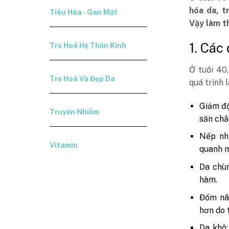
hóa da, t
Tiêu Hóa - Gan Mật
Vậy làm th
1. Các
Trẻ Hoá Hệ Thần Kinh
Ở tuổi 40
Trẻ Hoá Và Đẹp Da
quá trình 
Giảm độ
Truyền Nhiễm
săn chắ
Nếp nh
Vitamin
quanh m
Da chùn
hàm.
Đốm nâu
hơn do 
Da khô: