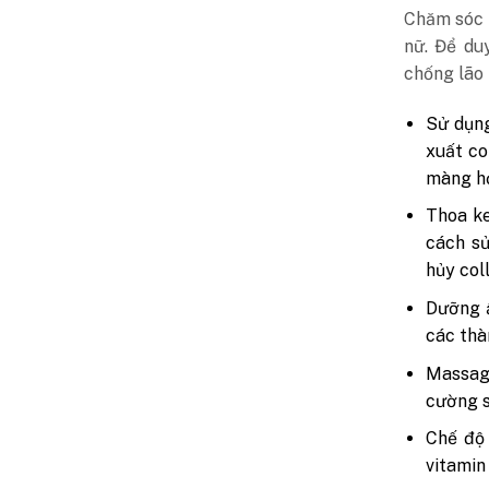
Chăm sóc 
nữ. Để du
chống lão 
Sử dụng
xuất co
màng h
Thoa ke
cách s
hủy col
Dưỡng 
các thà
Massag
cường s
Chế độ 
vitamin