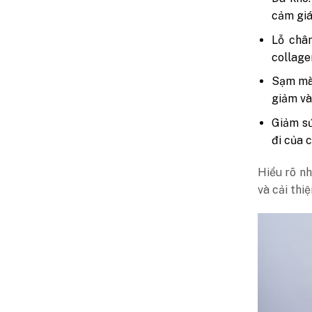
cảm giá
Lỗ chân
collagen
Sạm màu
giảm và
Giảm sứ
đi của 
Hiểu rõ n
và cải thi