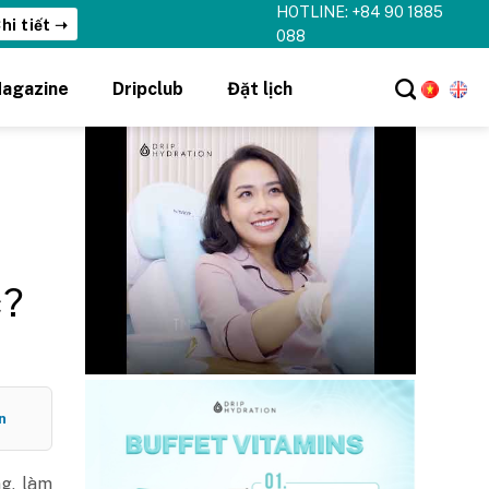
HOTLINE: +84 90 1885
Xem ngay ➝
088
agazine
Dripclub
Đặt lịch
c?
n
g, làm