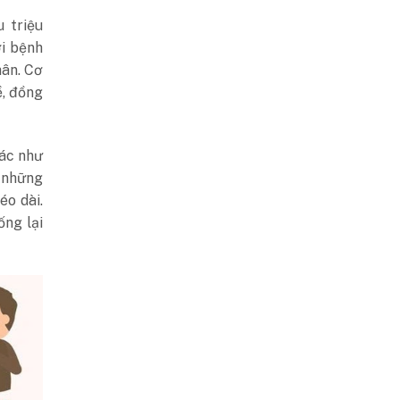
 triệu
ời bệnh
hân. Cơ
ề, đồng
hác như
 những
éo dài.
ống lại