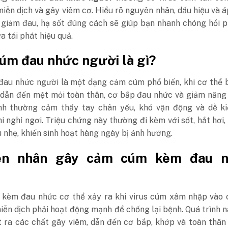
iễn dịch và gây viêm cơ. Hiểu rõ nguyên nhân, dấu hiệu và 
 giảm đau, hạ sốt đúng cách sẽ giúp bạn nhanh chóng hồi 
 tái phát hiệu quả.
úm đau nhức người là gì?
đau nhức người là một dạng cảm cúm phổ biến, khi cơ thể b
dẫn đến mệt mỏi toàn thân, cơ bắp đau nhức và giảm năng 
h thường cảm thấy tay chân yếu, khó vận động và dễ ki
i nghỉ ngơi. Triệu chứng này thường đi kèm với sốt, hắt hơi,
 nhẹ, khiến sinh hoạt hàng ngày bị ảnh hưởng.
ên nhân gây cảm cúm kèm đau 
èm đau nhức cơ thể xảy ra khi virus cúm xâm nhập vào c
iễn dịch
phải hoạt động mạnh để chống lại bệnh. Quá trình 
t ra các chất gây viêm, dẫn đến cơ bắp, khớp và toàn thân