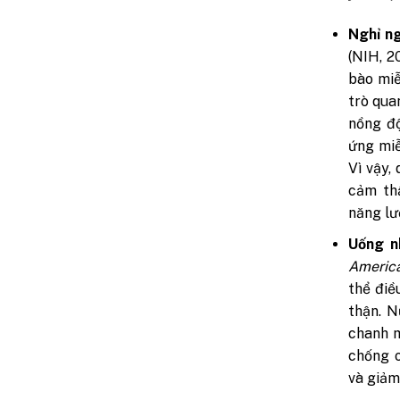
Nghỉ ng
(NIH, 2
bào miễ
trò qua
nồng độ
ứng miễ
Vì vậy,
cảm thấ
năng lư
Uống n
America
thể điề
thận. N
chanh m
chống o
và giảm