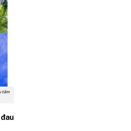
u tầm
 đau