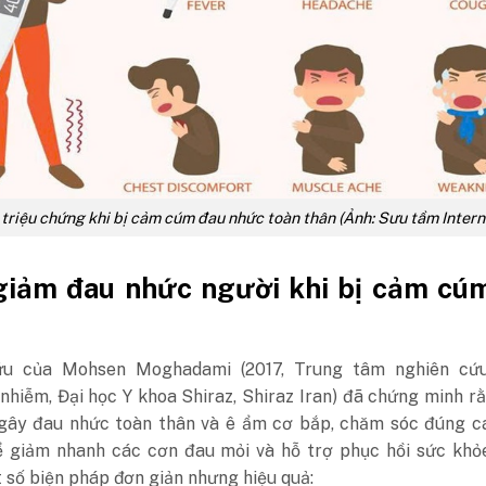
triệu chứng khi bị cảm cúm đau nhức toàn thân (Ảnh: Sưu tầm Intern
giảm đau nhức người khi bị cảm cúm
ứu của
Mohsen Moghadami (2017, Trung tâm nghiên cứ
nhiễm, Đại học Y khoa Shiraz, Shiraz Iran) đã chứng minh r
ây đau nhức toàn thân và ê ẩm cơ bắp, chăm sóc đúng cá
ể giảm nhanh các cơn đau mỏi và hỗ trợ phục hồi sức khỏe
 số biện pháp đơn giản nhưng hiệu quả: