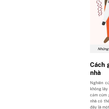
Những 
Cách 
nhà
Nghiên c
không lây 
cảm cúm g
nhà có th
đây là một