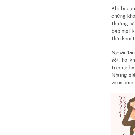
Khi bị cả
chứng khó
thường cảm
bắp mỏi, k
thời kèm t
Ngoài đau
sốt, ho k
trường hợp
Những biể
virus cúm.