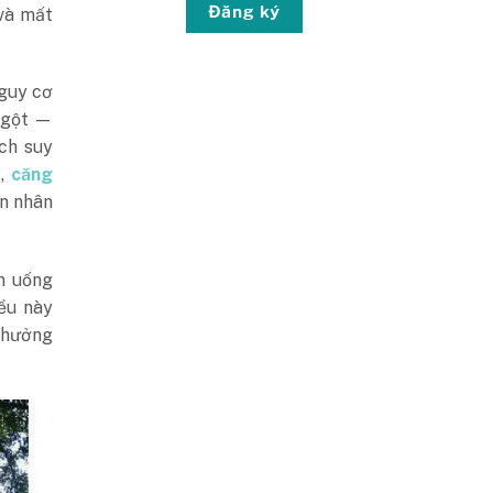
Đăng ký
và mất
nguy cơ
 ngột —
ch suy
c,
căng
ên nhân
n uống
iều này
 hưởng