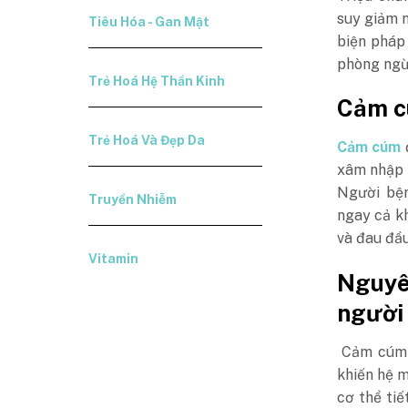
suy giảm m
Tiêu Hóa - Gan Mật
biện pháp
phòng ngừa
Trẻ Hoá Hệ Thần Kinh
Cảm c
Trẻ Hoá Và Đẹp Da
Cảm cúm
xâm nhập 
Người bện
Truyền Nhiễm
ngay cả kh
và đau đầu
Vitamin
Nguy
người
Cảm cúm k
khiến
hệ m
cơ thể tiế