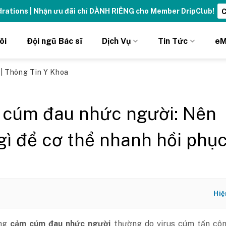
 năng lượng - sống đỉnh cao với thẻ Vitamin Drip Membership.
ôi
Đội ngũ Bác sĩ
Dịch Vụ
Tin Tức
eM
ủ
|
Thông Tin Y Khoa
cúm đau nhức người: Nên
gì để cơ thể nhanh hồi phụ
Hiệ
ng
cảm cúm đau nhức người
thường do virus cúm tấn côn