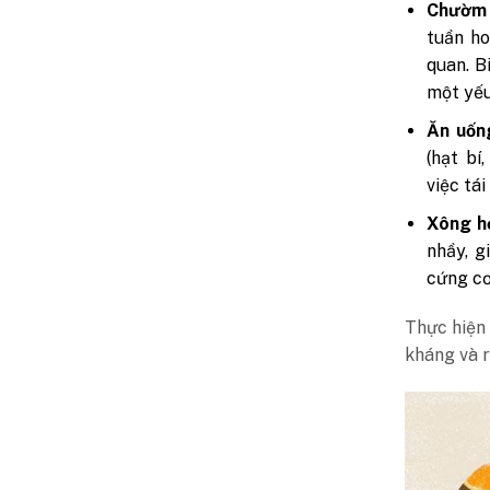
Chườm 
tuần ho
quan. B
một yếu
Ăn uốn
(hạt bí
việc tá
Xông h
nhầy, g
cứng cơ
Thực hiện
kháng và r