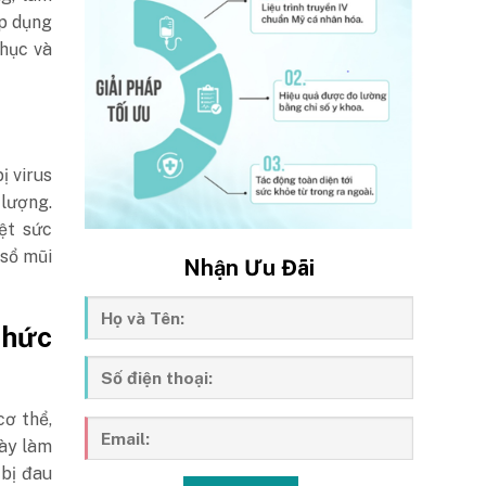
áp dụng
phục và
ị virus
lượng.
ệt sức
 sổ mũi
Nhận Ưu Đãi
nhức
ơ thể,
này làm
 bị đau