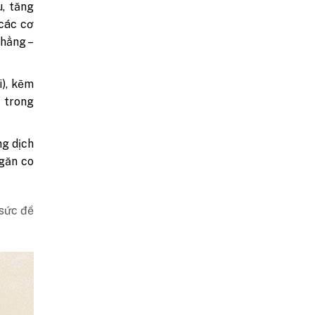
, tăng
 các cơ
thẳng –
i), kẽm
u trong
ng dịch
ngăn co
 sức đề