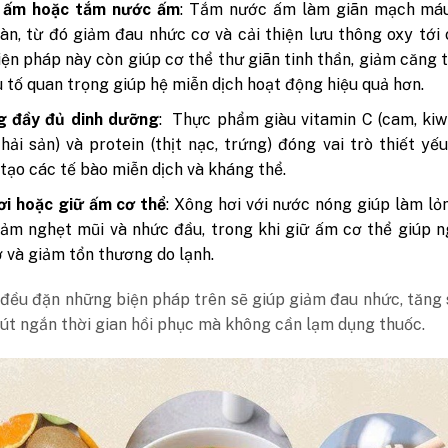
ấm hoặc tắm nước ấm
: Tắm nước ấm làm giãn mạch máu
àn, từ đó giảm đau nhức cơ và cải thiện lưu thông oxy tới
iện pháp này còn giúp cơ thể thư giãn tinh thần, giảm căng 
 tố quan trọng giúp hệ miễn dịch hoạt động hiệu quả hơn.
g đầy đủ dinh dưỡng
: Thực phẩm giàu vitamin C (cam, kiw
, hải sản) và protein (thịt nạc, trứng) đóng vai trò thiết yế
i tạo các tế bào miễn dịch và kháng thể.
ơi hoặc giữ ấm cơ thể
: Xông hơi với nước nóng giúp làm lỏ
iảm nghẹt mũi và nhức đầu, trong khi giữ ấm cơ thể giúp 
 và giảm tổn thương do lạnh.
 đều đặn những biện pháp trên sẽ giúp giảm đau nhức, tăng
út ngắn thời gian hồi phục mà không cần lạm dụng thuốc.