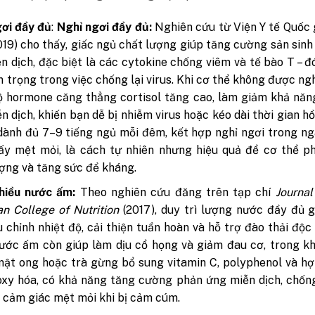
ơi đầy đủ
:
Nghỉ ngơi đầy đủ:
Nghiên cứu từ Viện Y tế Quốc
019) cho thấy, giấc ngủ chất lượng giúp tăng cường sản sinh
n dịch, đặc biệt là các cytokine chống viêm và tế bào T – đ
n trọng trong việc chống lại virus. Khi cơ thể không được ngh
 hormone căng thẳng cortisol tăng cao, làm giảm khả năn
n dịch, khiến bạn dễ bị nhiễm virus hoặc kéo dài thời gian hồ
 dành đủ 7–9 tiếng ngủ mỗi đêm, kết hợp nghỉ ngơi trong n
y mệt mỏi, là cách tự nhiên nhưng hiệu quả để cơ thể ph
ợng và tăng sức đề kháng.
hiều nước ấm:
Theo nghiên cứu đăng trên tạp chí
Journal
n College of Nutrition
(2017), duy trì lượng nước đầy đủ 
u chỉnh nhiệt độ, cải thiện tuần hoàn và hỗ trợ đào thải độc
ước ấm còn giúp làm dịu cổ họng và giảm đau cơ, trong k
ật ong hoặc trà gừng bổ sung vitamin C, polyphenol và h
xy hóa, có khả năng tăng cường phản ứng miễn dịch, chốn
 cảm giác mệt mỏi khi bị cảm cúm.