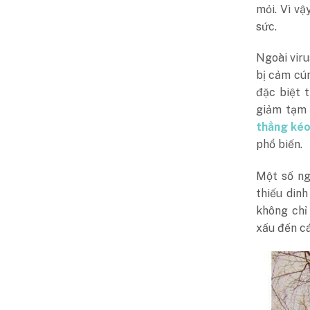
mỏi. Vì v
sức.
Ngoài viru
bị cảm cú
đặc biệt 
giảm tạm 
thẳng kéo
phổ biến.
Một số ng
thiếu din
không chỉ
xấu đến cá