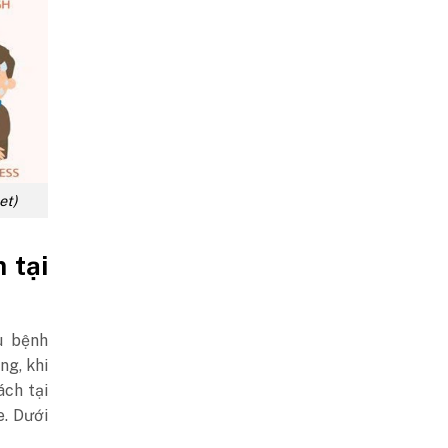
et)
 tại
u bệnh
ằng,
khi
ch tại
. Dưới