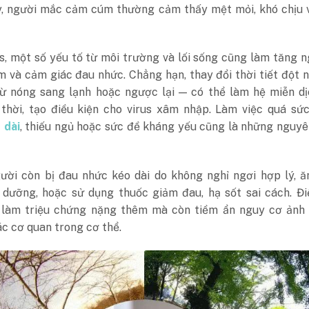
ậy, người mắc cảm cúm thường cảm thấy mệt mỏi, khó chịu 
s, một số yếu tố từ môi trường và lối sống cũng làm tăng 
m và cảm giác đau nhức. Chẳng hạn, thay đổi thời tiết đột
từ nóng sang lạnh hoặc ngược lại — có thể làm hệ miễn dị
thời, tạo điều kiện cho virus xâm nhập. Làm việc quá sứ
 dài
, thiếu ngủ hoặc sức đề kháng yếu cũng là những nguy
ười còn bị đau nhức kéo dài do không nghỉ ngơi hợp lý, ă
h dưỡng, hoặc sử dụng thuốc giảm đau, hạ sốt sai cách. Đ
 làm triệu chứng nặng thêm mà còn tiềm ẩn nguy cơ ảnh
c cơ quan trong cơ thể.