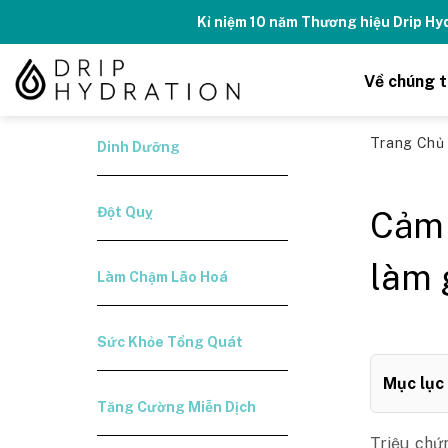
Skip
Tăng
to
content
Về chúng t
Trang Ch
Dinh Dưỡng
Đột Quỵ
Cảm 
làm 
Làm Chậm Lão Hoá
Sức Khỏe Tổng Quát
Mục lục
Tăng Cường Miễn Dịch
Triệu chứ