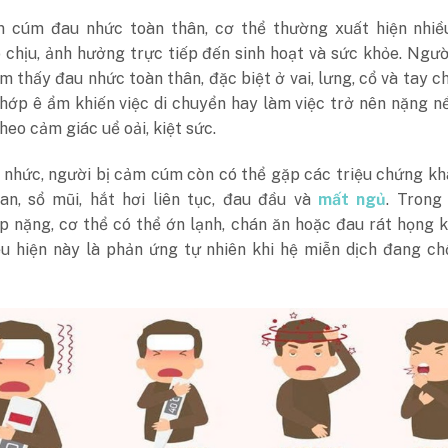
m cúm đau nhức toàn thân, cơ thể thường xuất hiện nhiều
 chịu, ảnh hưởng trực tiếp đến sinh hoạt và sức khỏe. Ngư
 thấy đau nhức toàn thân, đặc biệt ở vai, lưng, cổ và tay c
hớp ê ẩm khiến việc di chuyển hay làm việc trở nên nặng n
heo cảm giác uể oải, kiệt sức.
 nhức, người bị cảm cúm còn có thể gặp các triệu chứng k
han, sổ mũi, hắt hơi liên tục, đau đầu và
mất ngủ
. Trong
 nặng, cơ thể có thể ớn lạnh, chán ăn hoặc đau rát họng k
u hiện này là phản ứng tự nhiên khi hệ miễn dịch đang ch