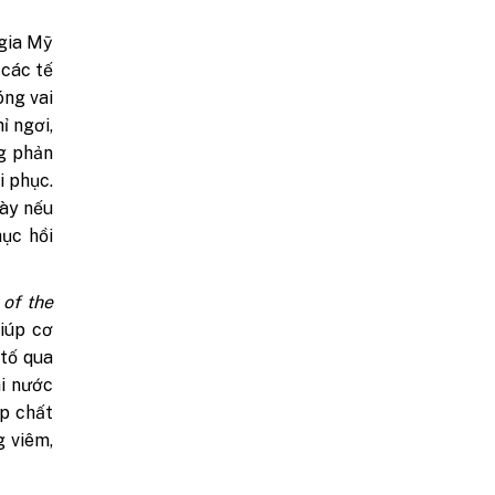
 gia Mỹ
 các tế
óng vai
ỉ ngơi,
g phản
i phục.
gày nếu
ục hồi
 of the
giúp cơ
 tố qua
hi nước
ợp chất
g viêm,