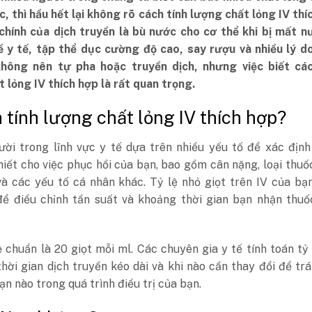
c, thì hầu hết lại không rõ cách tính lượng chất lỏng IV thí
chính của dịch truyền là bù nước cho cơ thể khi bị mất n
ề y tế, tập thể dục cường độ cao, say rượu và nhiều lý d
hông nên tự pha hoặc truyền dịch, nhưng việc biết các
 lỏng IV thích hợp là rất quan trọng.
h tính lượng chất lỏng IV thích hợp?
ời trong lĩnh vực y tế dựa trên nhiều yếu tố để xác định
hiết cho việc phục hồi của bạn, bao gồm cân nặng, loại thuố
và các yếu tố cá nhân khác. Tỷ lệ nhỏ giọt trên IV của b
 để điều chỉnh tần suất và khoảng thời gian bạn nhận thu
lệ chuẩn là 20 giọt mỗi ml. Các chuyên gia y tế tính toán tỷ 
hời gian dịch truyền kéo dài và khi nào cần thay đổi để tr
ạn nào trong quá trình điều trị của bạn.