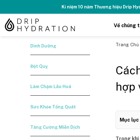
Skip
Kỉ niệm 10 năm Thương hiệu Drip H
to
content
Về chúng t
Trang Ch
Dinh Dưỡng
Đột Quỵ
Cách
hợp 
Làm Chậm Lão Hoá
Sức Khỏe Tổng Quát
Mục lục
Tăng Cường Miễn Dịch
Trong khi