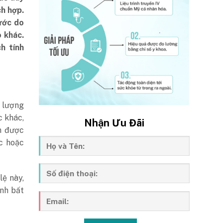
ch hợp.
ước do
o khác.
h tính
 lượng
c khác,
Nhận Ưu Đãi
ạn được
ốc hoặc
lệ này,
ánh bất