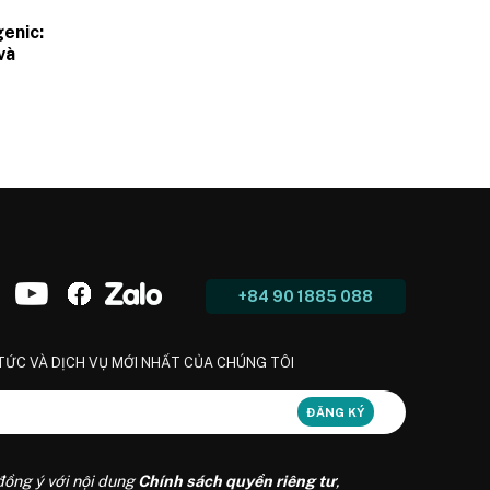
enic:
và
 hiện
+84 90 1885 088
 TỨC VÀ DỊCH VỤ MỚI NHẤT CỦA CHÚNG TÔI
đồng ý với nội dung
Chính sách quyền riêng tư
,