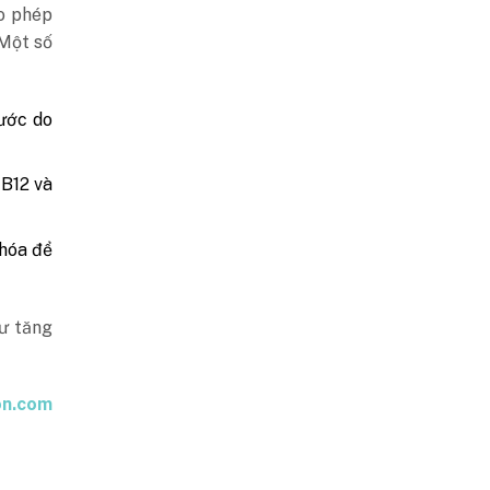
ho phép
 Một số
nước do
 B12 và
 hóa để
hư tăng
on.com