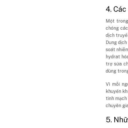
4. Các
Một trong
chóng các
dịch truyề
Dung dịch 
soát nhiễm
hydrat hó
trợ sửa c
dùng trong
Vì mỗi ng
khuyến kh
tĩnh mạch 
chuyên gia
5. Nhữ