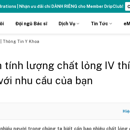
ydrations | Nhận ưu đãi chỉ DÀNH RIÊNG cho Member DripClub!
C
ôi
Đội ngũ Bác sĩ
Dịch Vụ
Tin Tức
eM
ủ
|
Thông Tin Y Khoa
 tính lượng chất lỏng IV th
với nhu cầu của bạn
Hiệ
 nhiều người trong chúng ta biết cần bao nhiêu chất lỏng