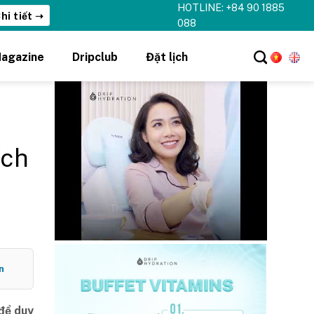
HOTLINE: +84 90 1885
hi tiết ➝
088
agazine
Dripclub
Đặt lịch
ích
n
 để duy