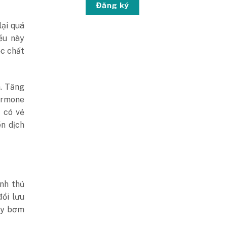
Đăng ký
lại quá
ều này
ọc chất
n. Tăng
hormone
 có vẻ
ền dịch
nh thủ
ổi lưu
máy bơm
.