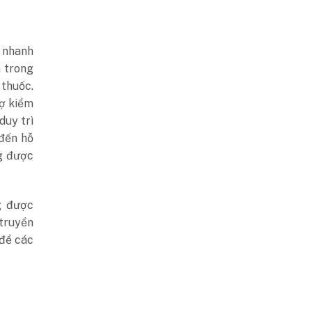
 nhanh
n trong
 thuốc.
rợ kiểm
duy trì
đến hỗ
g được
g được
 truyền
 để các