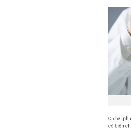
Cả hai ph
có biến ch