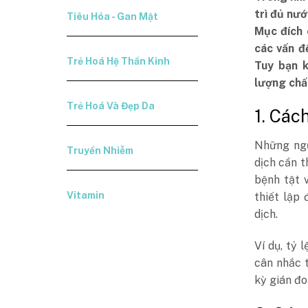
trì đủ nướ
Tiêu Hóa - Gan Mật
Mục đích 
các vấn đ
Trẻ Hoá Hệ Thần Kinh
Tuy bạn k
lượng chất
Trẻ Hoá Và Đẹp Da
1. Các
Những ngư
Truyền Nhiễm
dịch cần t
bệnh tật 
Vitamin
thiết lập
dịch.
Ví dụ, tỷ 
cân nhắc t
kỳ gián đo