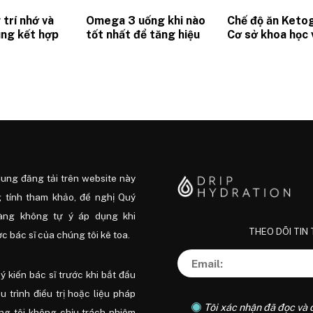
trí nhớ và
Omega 3 uống khi nào
Chế độ ăn Ketog
ung kết hợp
tốt nhất để tăng hiệu
Cơ sở khoa học 
g và thay
suất làm việc?
hướng dẫn thực
i
để đạt hiệu quả
dung đăng tải trên website này
 tính tham khảo, đề nghị Quý
àng không tự ý áp dụng khi
THEO DÕI TIN
 bác sĩ của chúng tôi kê toa.
ý kiến ​​bác sĩ trước khi bắt đầu
ệu trình điều trị hoặc liệu pháp
Tôi xác nhận đã đọc và 
ng tôi không chịu trách nhiệm