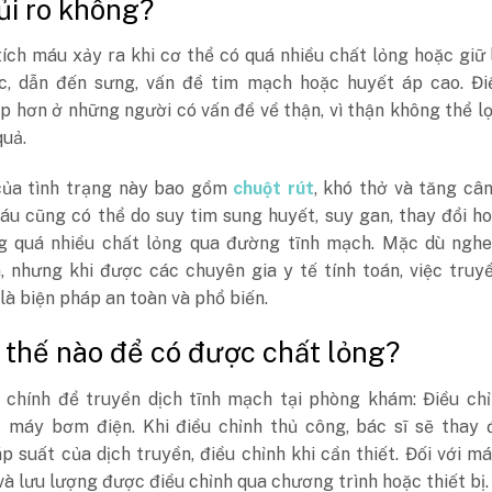
rủi ro không?
ích máu xảy ra khi cơ thể có quá nhiều chất lỏng hoặc giữ 
c, dẫn đến sưng, vấn đề tim mạch hoặc huyết áp cao. Đi
 hơn ở những người có vấn đề về thận, vì thận không thể l
quả.
của tình trạng này bao gồm
chuột rút
, khó thở và tăng câ
máu cũng có thể do suy tim sung huyết, suy gan, thay đổi 
g quá nhiều chất lỏng qua đường tĩnh mạch. Mặc dù nghe
, nhưng khi được các chuyên gia y tế tính toán, việc truy
là biện pháp an toàn và phổ biến.
 thế nào để có được chất lỏng?
 chính để truyền dịch tĩnh mạch tại phòng khám: Điều chỉ
 máy bơm điện. Khi điều chỉnh thủ công, bác sĩ sẽ thay đ
p suất của dịch truyền, điều chỉnh khi cần thiết. Đối với 
 và lưu lượng được điều chỉnh qua chương trình hoặc thiết bị