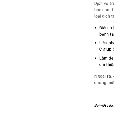
Dịch vụ t
bạn cảm t
loại dịch 
Điều tr
bệnh tậ
Liệu ph
C giúp 
Làm đẹp
cải thiệ
Ngoài ra,
cường miễn
Bài viết của