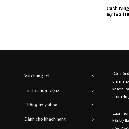
Cách tăng 
sự tập tr
dinh dưỡn
đổi hành v
Các nội 
Về chúng tôi
chỉ mang
khách h
Tin tức hoạt động
chưa được
Thông tin y khoa
Luôn hỏi 
Dành cho khách hàng
bất kỳ li
nào. Chú