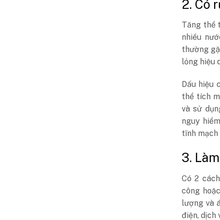
2. Có 
Tăng thể t
nhiều nướ
thường gặp
lỏng hiệu 
Dấu hiệu 
thể tích 
và sử dụn
nguy hiểm
tĩnh mạch 
3. Làm
Có 2 cách
công hoặc
lượng và á
điện, dịch