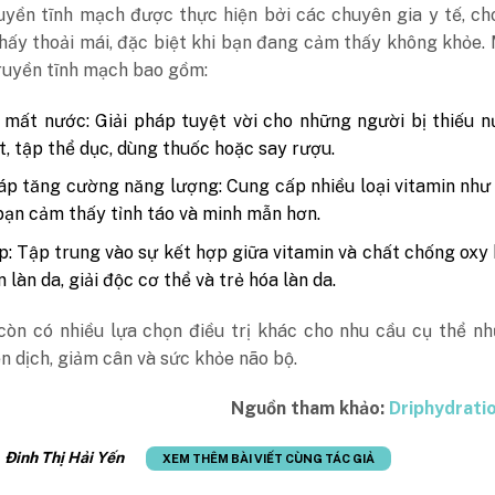
ruyền tĩnh mạch được thực hiện bởi các chuyên gia y tế, c
hấy thoải mái, đặc biệt khi bạn đang cảm thấy không khỏe.
truyền tĩnh mạch bao gồm:
ị mất nước: Giải pháp tuyệt vời cho những người bị thiếu 
t, tập thể dục, dùng thuốc hoặc say rượu.
áp tăng cường năng lượng: Cung cấp nhiều loại vitamin như
bạn cảm thấy tỉnh táo và minh mẫn hơn.
: Tập trung vào sự kết hợp giữa vitamin và chất chống oxy
n làn da, giải độc cơ thể và trẻ hóa làn da.
 còn có nhiều lựa chọn điều trị khác cho nhu cầu cụ thể n
 dịch, giảm cân và sức khỏe não bộ.
Nguồn tham khảo:
Driphydrati
:
Đinh Thị Hải Yến
XEM THÊM BÀI VIẾT CÙNG TÁC GIẢ