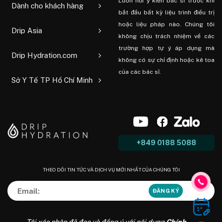
Luôn hỏi ý kiến ​​bác sĩ trước khi
Dành cho khách hàng
bắt đầu bất kỳ liệu trình điều trị
hoặc liệu pháp nào. Chúng tôi
Drip Asia
không chịu trách nhiệm về các
trường hợp tự ý áp dụng mà
Drip Hydration.com
không có sự chỉ định hoặc kê toa
của các bác sĩ.
Sở Y Tế TP Hồ Chí Minh
+849 0188 5088
THEO DÕI TIN TỨC VÀ DỊCH VỤ MỚI NHẤT CỦA CHÚNG TÔI
Tôi xác nhận đã đọc và đồng ý với nội dung
Chính