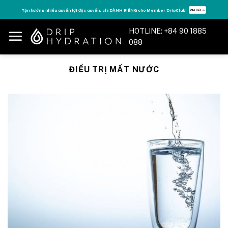
Skip
Tận hưởng nhiều quyền lợi độc quyền, chỉ DÀNH RIÊNG cho Member DripClub!
Chi tiết ➝
to
content
HOTLINE: +84 90 1885
088
ĐIỀU TRỊ MẤT NƯỚC