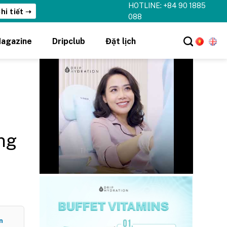
HOTLINE: +84 90 1885
hi tiết ➝
088
agazine
Dripclub
Đặt lịch
ng
n