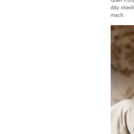
Quan trọng
đẩy nhan
mạch.