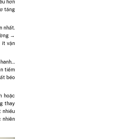
iều hơn
cơ tăng
n nhất.
đường →
 ít vận
 nhanh…
in tiềm
hất béo
h hoặc
g thay
t nhiều
c nhiên