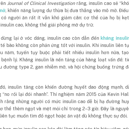
rên
Journal of Clinical Investigation
rằng, insulin cao sẽ “kh
 mỡ
, khiến năng lượng dư thừa bị đưa thẳng vào mô mỡ. Điều
o có người ăn rất ít vẫn khó giảm cân: cơ thể của họ bị kẹ
 insulin cao, không thể giải phóng mỡ dự trữ.
 dừng lại ở vóc dáng, insulin cao còn dẫn đến
kháng insuli
 tế bào không còn phản ứng tốt với insulin. Khi insulin liên t
u năm, tuyến tụy buộc phải tiết nhiều insulin hơn nữa, tạ
bệnh lý. Kháng insulin là nền tảng của hàng loạt vấn đề: ti
ểu đường type 2, gan nhiễm mỡ, và hội chứng buồng trứng 
đó, insulin tăng còn khiến đường huyết dao động mạnh, d
 “no rồi lại đói nhanh”. Thí nghiệm năm 2015 của Kevin Hal
h rằng những người có mức insulin cao dễ bị hạ đường huy
cơ thể thèm ngọt và mệt mỏi chỉ trong 2–3 giờ. Đây là nguy
liên tục muốn tìm đồ ngọt hoặc ăn vặt dù không thực sự đói.