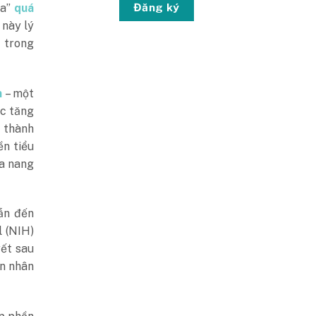
Đăng ký
óa”
quá
 này lý
t trong
n
– một
ục tăng
o thành
ền tiểu
đa nang
ẫn đến
l (NIH)
ết sau
ên nhân