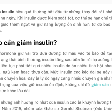
 insulin
hiệu quả thường bắt đầu từ những thay đổi rất nh
ằng ngày. Khi insulin được kiểm soát tốt, cơ thể sẽ hạn chế t
giác thèm ngọt và giữ năng lượng ổn định hơn, từ đó bảo 
u.
o cần giảm insulin?
à hormone giữ vai trò đưa đường từ máu vào tế bào để tạ
rạng thái bình thường, insulin tăng sau bữa ăn rồi hạ xuống
 liên tục phải tiết quá nhiều insulin do ăn nhiều tinh bột nh
ss, ngủ kém hoặc thừa cân. Mức insulin cao kéo dài sẽ gây
oạn chuyển hóa. Đây là lý do ngày càng nhiều chuyên gia nh
rọng của việc giữ insulin ổn định, không chỉ để
giảm cân
m
sức khỏe lâu dài.
 những ảnh hưởng rõ nhất của insulin cao là khuynh hướng 
 Năm 2018, nhóm của Giáo sư Gerald Shulman (Yale Unive