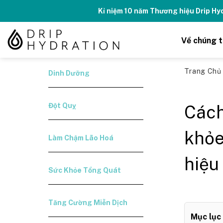
Skip
Kỉ niệm 10 năm Thương hiệu Drip H
to
content
Về chúng t
Trang Ch
Dinh Dưỡng
Đột Quỵ
Cách
khỏe
Làm Chậm Lão Hoá
hiệu
Sức Khỏe Tổng Quát
Tăng Cường Miễn Dịch
Mục lục