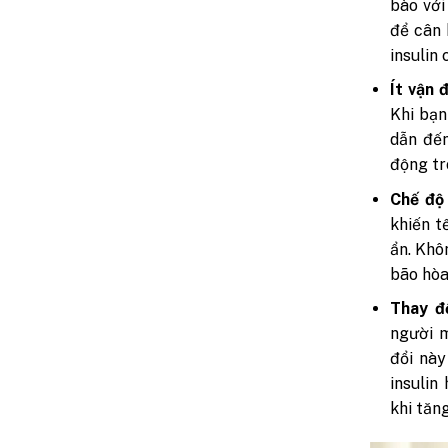
bào với 
để cân 
insulin
Ít vận 
Khi bạn
dẫn đến
động tr
Chế độ
khiến t
ẩn. Khô
bão hòa
Thay đổ
người 
đổi này
insulin
khi tăn