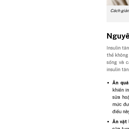
Cách giảm
Nguyên
Insulin tă
thể không 
sống và c
insulin tă
Ăn quá 
khiến i
sữa ho
mức đườ
điều nà
Ăn vặt 
sữa tươ