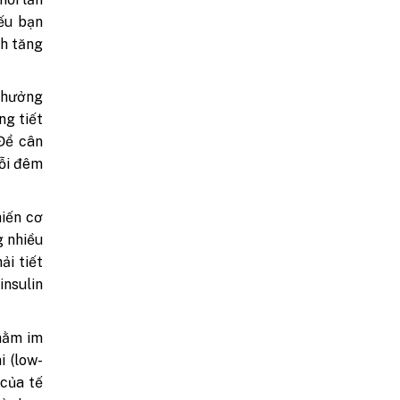
nếu bạn
nh tăng
 hưởng
ng tiết
Để cân
mỗi đêm
iến cơ
g nhiều
ải tiết
insulin
nằm im
i (low-
 của tế