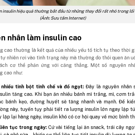
 insulin hiệu quả thường bắt đầu từ những thay đổi rất nhỏ trong lố
(Ảnh: Sưu tầm Internet)
 nhân làm insulin cao
ng cao thường là kết quả của nhiều yếu tố tích tụ theo thời g
tự nhiên rơi vào tình trạng này mà thường do thói quen ăn uố
ách cơ thể phản ứng với căng thẳng. Một số nguyên nh
ng cao như:
nhiều tinh bột tinh chế và đồ ngọt:
Đây là nguyên nhân 
nsulin tăng cao. Khi bạn ăn nhiều bánh mì trắng, mì, cơm trắ
ặc bánh kẹo, đường huyết sẽ tăng nhanh và mạnh. Để kiể
ng này, tuyến tụy phải tiết ra lượng insulin lớn ngay lập t
y lặp lại hàng ngày, insulin khó có cơ hội quay về mức bình t
liên tục trong ngày:
Cứ vài tiếng lại ăn snack, trái cây ngọ
i, cà phê sữa… khiến cơ thể liên tục tiết insulin dù lượng ăn 