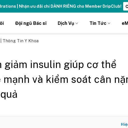
ydrations | Nhận ưu đãi chỉ DÀNH RIÊNG cho Member DripClub!
C
ôi
Đội ngũ Bác sĩ
Dịch Vụ
Tin Tức
eM
ủ
|
Thông Tin Y Khoa
 giảm insulin giúp cơ thể
 mạnh và kiểm soát cân nặ
 quả
Hiệ