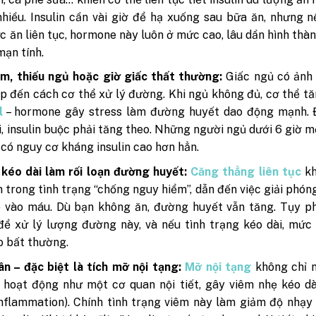
hiều. Insulin cần vài giờ để hạ xuống sau bữa ăn, nhưng 
c ăn liên tục, hormone này luôn ở mức cao, lâu dần hình thà
mạn tính.
m, thiếu ngủ hoặc giờ giấc thất thường:
Giấc ngủ có ảnh
ếp đến cách cơ thể xử lý đường. Khi ngủ không đủ, cơ thể tă
l
– hormone gây stress làm đường huyết dao động mạnh. 
i, insulin buộc phải tăng theo. Những người ngủ dưới 6 giờ 
có nguy cơ kháng insulin cao hơn hẳn.
kéo dài làm rối loạn đường huyết:
Căng thẳng liên tục
kh
n trong tình trạng “chống nguy hiểm”, dẫn đến việc giải phón
 vào máu. Dù bạn không ăn, đường huyết vẫn tăng. Tụy ph
 để xử lý lượng đường này, và nếu tình trạng kéo dài, mức 
o bất thường.
n – đặc biệt là tích mỡ nội tạng:
Mỡ nội tạng
không chỉ 
hoạt động như một cơ quan nội tiết, gây viêm nhẹ kéo dà
nflammation). Chính tình trạng viêm này làm giảm độ nhạy