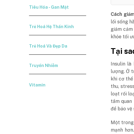
Tiêu Hóa - Gan Mật
Cách giảm
lối sống h
Trẻ Hoá Hệ Thần Kinh
giảm cảm 
khỏe tối ư
Trẻ Hoá Và Đẹp Da
Tại sa
Insulin l
Truyền Nhiễm
lượng. Ở t
khi cơ thể
Vitamin
thu, stre
loạt rối l
tầm quan t
để bảo vệ 
Một trong
mạnh hơn.