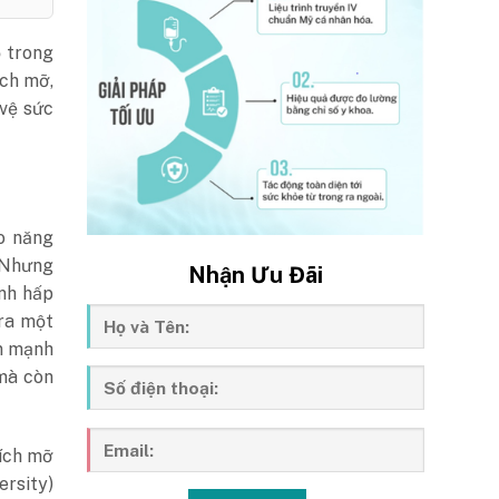
ỏ trong
ích mỡ,
vệ sức
o năng
. Nhưng
Nhận Ưu Đãi
anh hấp
 ra một
ấn mạnh
à còn
tích mỡ
rsity)