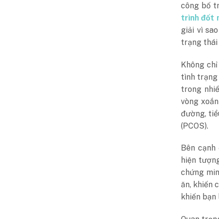
công bố t
trình đốt
giải vì sa
trạng thái
Không chỉ
tình trạng
trong nhiề
vòng xoắn 
đường, ti
(PCOS).
Bên cạnh 
hiện tượng
chứng min
ăn, khiến 
khiến bạn 