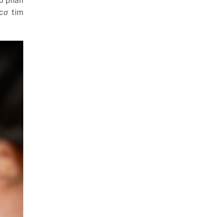
óp phần
cơ tim