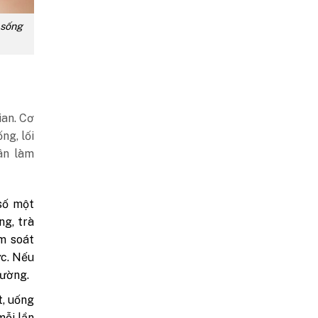
i sống
ian. Cơ
ng, lối
ân làm
số một
ng, trà
m soát
ức. Nếu
hường.
t, uống
mỗi lần