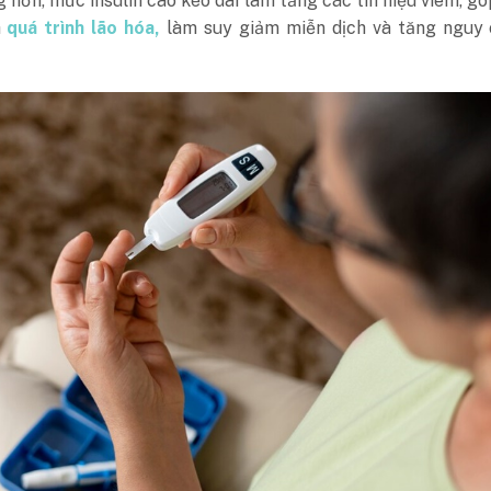
 hơn, mức insulin cao kéo dài làm tăng các tín hiệu viêm, g
h
quá trình lão hóa,
làm suy giảm miễn dịch và tăng nguy 