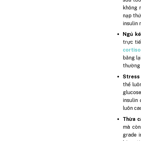
không n
nạp thứ
insulin 
Ngủ ké
trực ti
cortiso
bằng lạ
thường 
Stress 
thể luô
glucose
insulin
luôn ca
Thừa câ
mà còn 
grade i