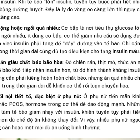
insulin. Khi tế bào “lờn” insulin, tuyến tụy buộc phải tiết nh
bằng đường huyết. Đây là lý do vòng eo càng lớn thì nguy 
 càng cao.
động hoặc ngồi quá nhiều:
Cơ bắp là nơi tiêu thụ glucose lớ
 ngồi nhiều, ít dùng cơ bắp, cơ thể giảm nhu cầu sử dụng 
 việc insulin phải tăng để “đẩy” đường vào tế bào. Chỉ cần
ong thời gian dài cũng đủ tạo điều kiện cho tăng insulin máu.
 ăn giàu chất béo bão hòa
: Đồ chiên rán, thịt mỡ, thức ăn
ế bào khó tiếp nhận insulin hơn, từ đó hình thành kháng insul
ng cần phải kiêng hoàn toàn chất béo, nhưng ăn quá nhiều c
 trong thời gian dài dễ khiến cơ thể rối loạn chuyển hóa.
i nội tiết tố, đặc biệt ở phụ nữ:
Ở phụ nữ tiền mãn kin
mắc PCOS, hormone trong cơ thể dễ dao động mạnh. Nhữn
 làm tế bào giảm nhạy với insulin, khiến tuyến tụy phải tiế
 hơn dù chế độ ăn không thay đổi. Vì vậy, nhiều phụ nữ ngạ
g cân hoặc mệt mỏi dù ăn uống bình thường.