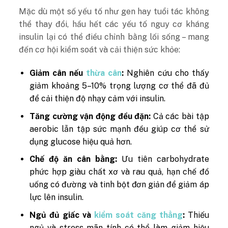
Mặc dù một số yếu tố như gen hay tuổi tác không
thể thay đổi, hầu hết các yếu tố nguy cơ kháng
insulin lại có thể điều chỉnh bằng lối sống – mang
đến cơ hội kiểm soát và cải thiện sức khỏe:
Giảm cân nếu
thừa cân
:
Nghiên cứu cho thấy
giảm khoảng 5–10% trọng lượng cơ thể đã đủ
để cải thiện độ nhạy cảm với insulin.
Tăng cường vận động đều đặn:
Cả các bài tập
aerobic lẫn tập sức mạnh đều giúp cơ thể sử
dụng glucose hiệu quả hơn.
Chế độ ăn cân bằng:
Ưu tiên carbohydrate
phức hợp giàu chất xơ và rau quả, hạn chế đồ
uống có đường và tinh bột đơn giản để giảm áp
lực lên insulin.
Ngủ đủ giấc và
kiểm soát căng thẳng
:
Thiếu
ngủ và stress mãn tính có thể làm giảm hiệu