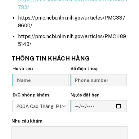
793/
https://pmc.ncbi.nlm.nih.gov/articles/PMC337
9600/
https://pmc.ncbi.nlm.nih.gov/articles/PMC1189
5143/
THÔNG TIN KHÁCH HÀNG
Họ và tên
Số điện thoại
Đ/C phòng khám
Ngày đặt hẹn
Nhu cầu khám