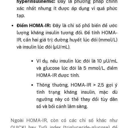
hyperinsulinemic:
Đây là phương pháp chính
xác nhất nhưng ít được áp dụng vì quá phức
tạp.
Điểm HOMA-IR:
Đây là chỉ số phổ biến để ước
lượng kháng insulin tương đối. Để tính HOMA-
IR, cần hai giá trị: đường huyết lúc đói (mmol/L)
và insulin lúc đói (μU/mL).
Ví dụ, nếu insulin lúc đói là 10 μU/mL
và glucose lúc đói là 5 mmol/L, điểm
HOMA-IR được tính.
Thông thường, HOMA-IR > 2,5 gợi ý
tình trạng kháng insulin, mặc dù
ngưỡng này có thể thay đổi tùy dân
số và bối cảnh lâm sàng.
Ngoài HOMA-IR, còn có các chỉ số khác như
QUICKI hay TyG index (triglyceride-glucose) để