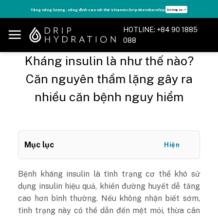
Skip
Tận hưởng nhiều quyền lợi độc quyền, chỉ DÀNH RIÊNG cho Member DripClub!
Chi tiết ➝
to
content
HOTLINE: +84 90 1885
088
Kháng insulin là như thế nào?
Căn nguyên thầm lặng gây ra
nhiều căn bệnh nguy hiểm
Mục lục
Hiện
Bệnh kháng insulin là tình trạng cơ thể khó sử
dụng insulin hiệu quả, khiến đường huyết dễ tăng
cao hơn bình thường. Nếu không nhận biết sớm,
tình trạng này có thể dẫn đến mệt mỏi, thừa cân