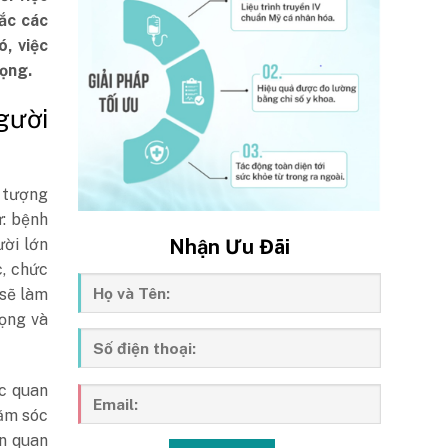
ắc các
, việc
rọng.
gười
i tượng
: bệnh
Nhận Ưu Đãi
ười lớn
c, chức
 sẽ làm
ọng và
ức quan
hăm sóc
ên quan