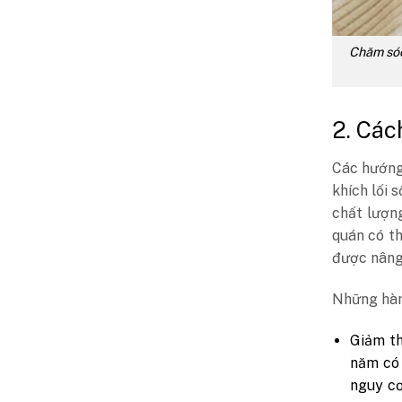
Chăm sóc
2. Các
Các hướng
khích lối 
chất lượn
quán có th
được nâng
Những hàn
Giảm th
năm có 
nguy cơ