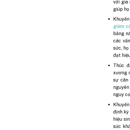
với gia
giúp họ
Khuyến
giảm c
bằng nă
các vấn
sức, họ
đạt hiệ
Thúc đ
xương c
sự cân
nguyên 
nguy cơ
Khuyến
định kỳ
hiệu si
sức khỏ