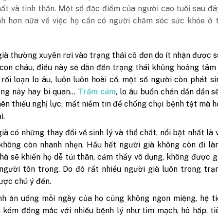
ất và tinh thần. Một số đặc điểm của người cao tuổi sau đ
h hơn nữa về việc họ cần có người chăm sóc sức khỏe ở t
ià thường xuyên rơi vào trạng thái cô đơn do ít nhận được 
con cháu, điều này sẽ dẫn đến trạng thái khủng hoảng tâm
 rối loạn lo âu, luôn luôn hoài cổ, một số người còn phát si
ng nảy hay bi quan…
Trầm cảm
, lo âu buồn chán dần dần s
nên thiếu nghị lực, mất niềm tin để chống chọi bệnh tật mà 
i.
ià có những thay đổi về sinh lý và thể chất, nổi bật nhất là 
không còn nhanh nhẹn. Hầu hết người già không còn đi là
hà sẽ khiến họ dễ tủi thân, cảm thấy vô dụng, không được g
người tôn trọng. Do đó rất nhiều người già luôn trong trạ
ợc chú ý đến.
nh ăn uống mỗi ngày của họ cũng không ngon miệng, hệ ti
 kém đồng mắc với nhiều bệnh lý như tim mạch, hô hấp, ti