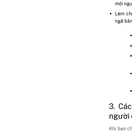
mối ngu
Làm ch
ngã bằn
3. Cá
người 
Khi bạn c