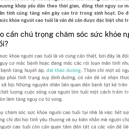
xương khớp yếu dần theo thời gian, đồng thời nguy cơ m
ãn tính cũng tăng nên gây cản trở trong sinh hoạt. Do đó
sức khỏe người cao tuổi là vấn đề cần được đặc biệt chú t
sao cần chú trọng chăm sóc sức khỏe n
ổi?
ức khỏe người cao tuổi là vô cùng cần thiết, bởi đây là đố
nguy cơ mắc bệnh hoặc đang mắc các rối loạn mãn tính như
 bệnh tăng huyết áp,
đái tháo đường
. Thậm chí một số ng
gặp phải tình trạng suy dinh dưỡng, có vấn đề về nhận thứ
 xã hội. Những nguyên nhân liên quan đến bệnh tật kể trên
chất lượng cuộc sống của người lớn tuổi một cách trầm tr
òn làm tăng nguy cơ tử vong.
ậy chăm sóc sức khỏe người cao tuổi tại nhà là việc hết s
ng chỉ đòi hỏi tình yêu thương và sự kiên nhẫn mà người c
người cao tuổi còn cần quan tâm đến tất cả các vấn đề li