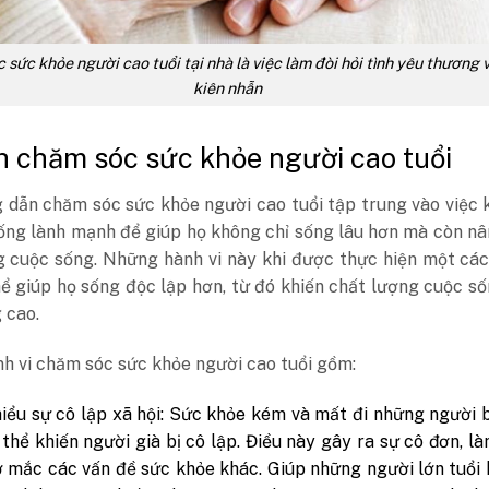
 sức khỏe người cao tuổi tại nhà là việc làm đòi hỏi tình yêu thương 
kiên nhẫn
h chăm sóc sức khỏe người cao tuổi
 dẫn chăm sóc sức khỏe người cao tuổi tập trung vào việc
sống lành mạnh để giúp họ không chỉ sống lâu hơn mà còn n
g cuộc sống. Những hành vi này khi được thực hiện một cá
ể giúp họ sống độc lập hơn, từ đó khiến chất lượng cuộc s
 cao.
h vi chăm sóc sức khỏe người cao tuổi gồm:
iểu sự cô lập xã hội: Sức khỏe kém và mất đi những người 
thể khiến người già bị cô lập. Điều này gây ra sự cô đơn, l
 mắc các vấn đề sức khỏe khác. Giúp những người lớn tuổi 