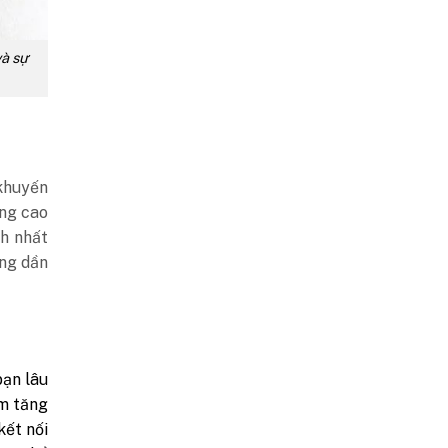
và sự
 khuyến
âng cao
ch nhất
ống dần
bạn lâu
àm tăng
kết nối