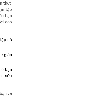
n thực
bạn tập
iều bạn
ời cao
 lập cố
hư giãn
thế bạn
ao sức
 bạn và