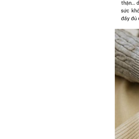
thận… d
sức khỏ
đầy đủ 