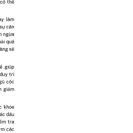
 có thể
ày làm
 sự cân
ăn ngừa
hải quá
hàng sẽ
ể giúp
duy trì
gũ cốc
àm giảm
c khỏe
các dấu
iểm tra
sớm các