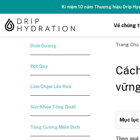
Skip
Kỉ niệm 10 năm Thương hiệu Drip H
to
content
Về chúng t
Trang Ch
Dinh Dưỡng
Đột Quỵ
Cách
vững
Làm Chậm Lão Hoá
Sức Khỏe Tổng Quát
Mục lục
Tăng Cường Miễn Dịch
Theo quá 