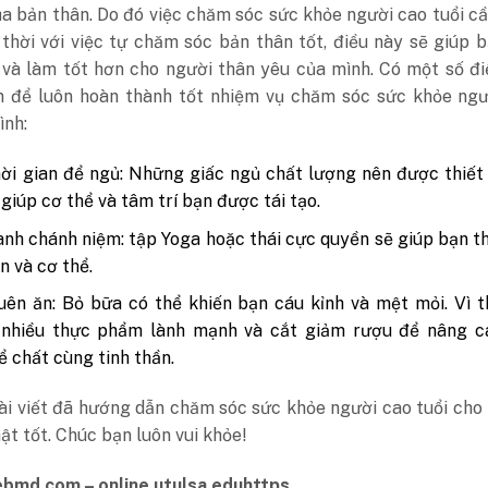
a bản thân. Do đó việc chăm sóc sức khỏe người cao tuổi
cầ
thời với việc tự chăm sóc bản thân tốt, điều này sẽ giúp 
 và làm tốt hơn cho người thân yêu của mình. Có một số đ
m để luôn hoàn thành tốt nhiệm vụ chăm sóc sức khỏe ngư
ình:
ời gian để ngủ: Những giấc ngủ chất lượng nên được thiết
 giúp cơ thể và tâm trí bạn được tái tạo.
nh chánh niệm: tập Yoga hoặc thái cực quyền sẽ giúp bạn t
n và cơ thể.
ên ăn: Bỏ bữa có thể khiến bạn cáu kỉnh và mệt mỏi. Vì 
 nhiều thực phẩm lành mạnh và cắt giảm rượu để nâng c
ể chất cùng tinh thần.
ài viết đã hướng dẫn chăm sóc sức khỏe người cao tuổi cho
hật tốt. Chúc bạn luôn vui khỏe!
bmd.com – online.utulsa.eduhttps