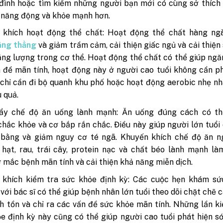
 đình hoặc tìm kiếm những người bạn mới có cùng sở thích
 năng động và khỏe mạnh hơn.
 khích hoạt động thể chất: Hoạt động thể chất hàng ng
ăng thẳng
và giảm trầm cảm, cải thiện giấc ngủ và cải thiện
ng lượng trong cơ thể. Hoạt động thể chất có thể giúp ng
 đề mãn tính, hoạt động này ở người cao tuổi không cần p
 chỉ cần đi bộ quanh khu phố hoặc hoạt động aerobic nhẹ n
u quả.
ẩy chế độ ăn uống lành mạnh: Ăn uống đúng cách có th
hắc khỏe và cơ bắp rắn chắc. Điều này giúp người lớn tuổi 
 bằng và giảm nguy cơ té ngã. Khuyến khích chế độ ăn n
hạt, rau, trái cây, protein nạc và chất béo lành mạnh l
 mắc bệnh mãn tính và cải thiện khả năng miễn dịch.
 khích kiểm tra sức khỏe định kỳ: Các cuộc hẹn khám sứ
 với bác sĩ có thể giúp bệnh nhân lớn tuổi theo dõi chặt chẽ 
nh tồn và chỉ ra các vấn đề sức khỏe mãn tính. Những lần k
e định kỳ này cũng có thể giúp người cao tuổi phát hiện 