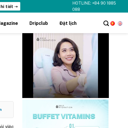
HOTLINE: +84 90 1885
hi tiết ➝
088
agazine
Dripclub
Đặt lịch
n
ỏi việc