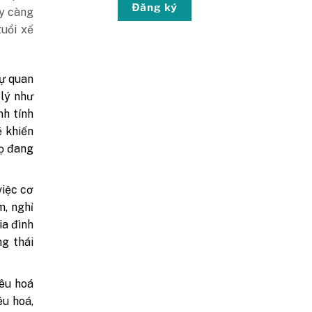
Đăng ký
ây càng
uổi xế
sự quan
 lý như
nh tính
ẽ khiến
họ đang
việc cơ
m, nghỉ
ia đình
ng thái
êu hoá
êu hoá,