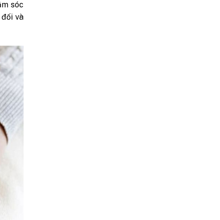
hăm sóc
 đối và