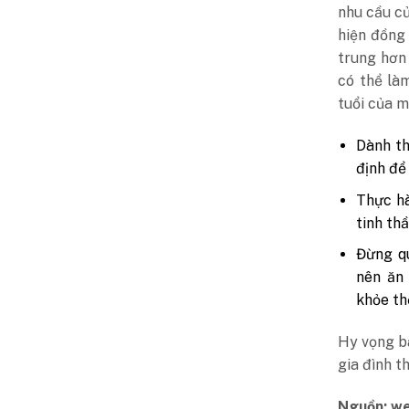
nhu cầu củ
hiện đồng 
trung hơn
có thể là
tuổi của m
Dành th
định để
Thực hà
tinh thầ
Đừng qu
nên ăn
khỏe th
Hy vọng b
gia đình t
Nguồn: we