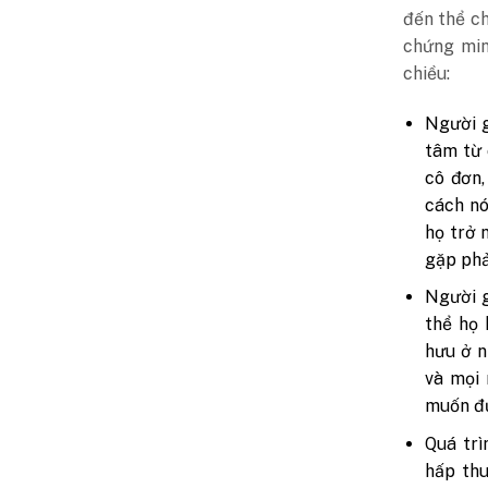
đến thể ch
chứng min
chiều:
Người g
tâm từ 
cô đơn,
cách nó
họ trở 
gặp phả
Người g
thể họ 
hưu ở n
và mọi 
muốn đư
Quá trì
hấp thu