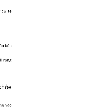
 cơ té
gần bồn
đi rộng
khỏe
ung vào