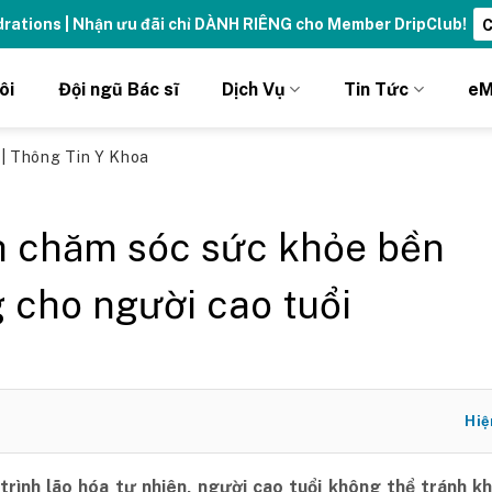
ydrations | Nhận ưu đãi chỉ DÀNH RIÊNG cho Member DripClub!
C
ôi
Đội ngũ Bác sĩ
Dịch Vụ
Tin Tức
eM
ủ
|
Thông Tin Y Khoa
 chăm sóc sức khỏe bền
 cho người cao tuổi
Hiệ
trình lão hóa tự nhiên, người cao tuổi không thể tránh kh