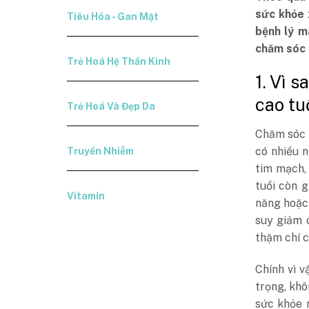
sức khỏe 
Tiêu Hóa - Gan Mật
bệnh lý m
chăm sóc 
Trẻ Hoá Hệ Thần Kinh
1. Vì 
cao tu
Trẻ Hoá Và Đẹp Da
Chăm sóc s
có nhiều 
Truyền Nhiễm
tim mạch,
tuổi còn 
Vitamin
năng hoặc
suy giảm 
thậm chí c
Chính vì v
trọng, khô
sức khỏe 