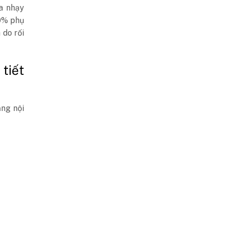
ịa nhạy
80% phụ
 do rối
tiết
ằng nội