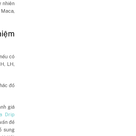
ự nhiên
 Maca,
hiệm
 nếu có
SH, LH,
phác đồ
nh giá
a Drip
 vấn đề
ổ sung