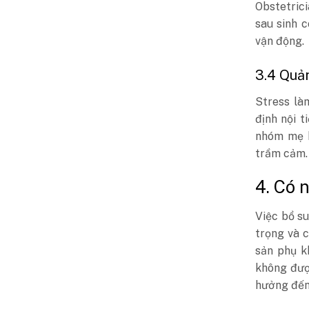
Obstetric
sau sinh 
vận động.
3.4 Quản
Stress là
định nội t
nhóm mẹ b
trầm cảm.
4. Có 
Việc bổ su
trọng và c
sản phụ k
không đượ
hưởng đến