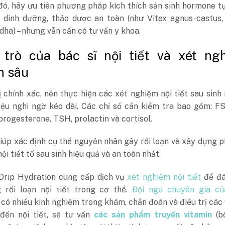
đó, hãy ưu tiên phương pháp kích thích sản sinh hormone t
 dinh dưỡng, thảo dược an toàn (như Vitex agnus-castus,
a) – nhưng vẫn cần có tư vấn y khoa.
 trò của bác sĩ nội tiết và xét ng
n sâu
ị chính xác, nên thực hiện các xét nghiệm nội tiết sau sinh
iệu nghi ngờ kéo dài. Các chỉ số cần kiểm tra bao gồm: F
 progesterone, TSH, prolactin và cortisol.
iúp xác định cụ thể nguyên nhân gây rối loạn và xây dựng 
ội tiết tố sau sinh hiệu quả và an toàn nhất.
 Drip Hydration cung cấp dịch vụ
xét nghiệm nội tiết
để đá
g rối loạn nội tiết trong cơ thể.
Đội ngũ chuyên gia củ
có nhiều kinh nghiệm trong khám, chẩn đoán và điều trị các
 đến nội tiết, sẽ tư vấn
các sản phẩm truyền vitamin
(b