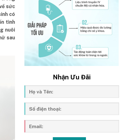
 về sức
sinh có
n tình
g nuôi
nữ sau
Nhận Ưu Đãi