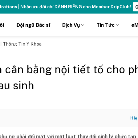
ydrations | Nhận ưu đãi chỉ DÀNH RIÊNG cho Member DripClub!
C
ôi
Đội ngũ Bác sĩ
Dịch Vụ
Tin Tức
eM
ủ
|
Thông Tin Y Khoa
 cân bằng nội tiết tố cho p
au sinh
Hiệ
phụ nữ phải đối mặt với một loạt thay đổi sinh lý phức tạp