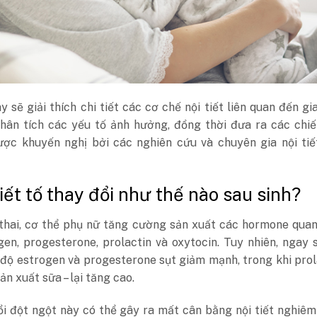
ày sẽ giải thích chi tiết các cơ chế nội tiết liên quan đến gi
phân tích các yếu tố ảnh hưởng, đồng thời đưa ra các chi
ược khuyến nghị bởi các nghiên cứu và chuyên gia nội tiế
tiết tố thay đổi như thế nào sau sinh?
thai, cơ thể phụ nữ tăng cường sản xuất các hormone quan
en, progesterone, prolactin và oxytocin. Tuy nhiên, ngay 
 độ estrogen và progesterone sụt giảm mạnh, trong khi prol
n xuất sữa – lại tăng cao.
i đột ngột này có thể gây ra mất cân bằng nội tiết nghiêm