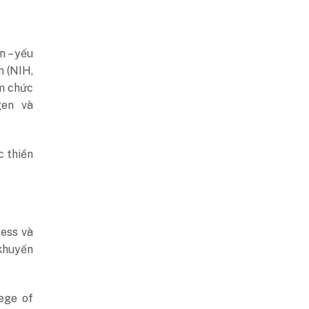
n – yếu
h (NIH,
ảm chức
gen và
c thiền
ress và
 khuyến
ege of