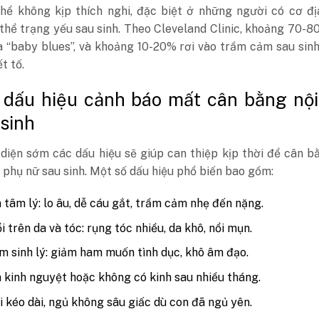
thể không kịp thích nghi, đặc biệt ở những người có cơ đ
thể trạng yếu sau sinh. Theo Cleveland Clinic, khoảng 70-
a “baby blues”, và khoảng 10-20% rơi vào trầm cảm sau sinh
ết tố.
 dấu hiệu cảnh báo mất cân bằng nội 
 sinh
diện sớm các dấu hiệu sẽ giúp can thiệp kịp thời để cân b
o phụ nữ sau sinh. Một số dấu hiệu phổ biến bao gồm:
n tâm lý: lo âu, dễ cáu gắt, trầm cảm nhẹ đến nặng.
i trên da và tóc: rụng tóc nhiều, da khô, nổi mụn.
m sinh lý: giảm ham muốn tình dục, khô âm đạo.
n kinh nguyệt hoặc không có kinh sau nhiều tháng.
 kéo dài, ngủ không sâu giấc dù con đã ngủ yên.