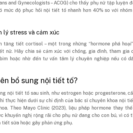
ians and Gynecologists – ACOG) cho thấy phụ nữ tập luyện 
có mức độ phục hồi nội tiết tố nhanh hơn 40% so với nhóm
 lý stress và cảm xúc
m tăng tiết cortisol – một trong những “hormone phá hoại
iết nữ. Hãy chia sẻ cảm xúc với chồng, gia đình, tham gia 
ỉm hoặc nhờ đến tư vấn tâm lý chuyên nghiệp nếu có dấ
nên bổ sung nội tiết tố?
ng nội tiết tố sau sinh, như estrogen hoặc progesterone, c
hỉ thực hiện dưới sự chỉ định của bác sĩ chuyên khoa nội ti
hoa. Theo Mayo Clinic (2023), liệu pháp hormone thay thế
c khuyến nghị rộng rãi cho phụ nữ đang cho con bú, vì có 
 tiết sữa hoặc gây phản ứng phụ.