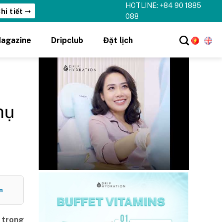
HOTLINE: +84 90 1885
hi tiết ➝
088
agazine
Dripclub
Đặt lịch
hụ
n
, trong