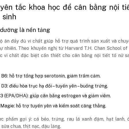
yên tắc khoa học để cân bằng nội tiế
 sinh
 dưỡng là nền tảng
ộ ăn đầy đủ vi chất giúp hỗ trợ quá trình sản xuất và chu
ự nhiên. Theo khuyến nghị từ Harvard T.H. Chan School of
c vi chất đặc biệt cần thiết cho cân bằng nội tiết tố nữ s
 B6: hỗ trợ tổng hợp serotonin, giảm trầm cảm.
 D3: điều hòa trục hạ đồi – tuyến yên – buồng trứng.
 (EPA/DHA): giúp cân bằng estrogen và giảm viêm.
Magie: hỗ trợ tuyến yên và kiểm soát căng thẳng.
c phẩm gợi ý: cá béo, trứng, rau lá xanh đậm, hạt lanh, 
 sữa chua, thịt nạc, đậu lăng.