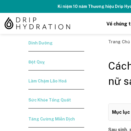
Skip
Kỉ niệm 10 năm Thương hiệu Drip H
to
content
Về chúng t
Trang Ch
Dinh Dưỡng
Đột Quỵ
Cách
nữ s
Làm Chậm Lão Hoá
Sức Khỏe Tổng Quát
Mục lục
Tăng Cường Miễn Dịch
Sau sinh, 