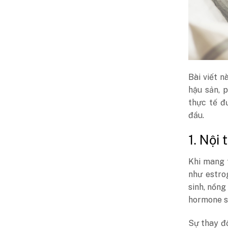
Bài viết n
hậu sản, 
thực tế đ
đầu.
1. Nội 
Khi mang 
như estrog
sinh, nồng
hormone sả
Sự thay đổ