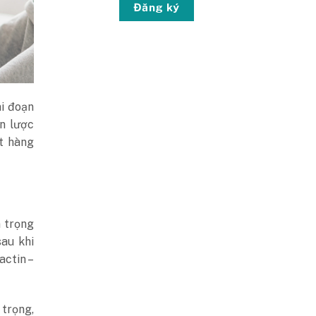
Đăng ký
ai đoạn
ến lược
t hàng
 trọng
sau khi
actin –
 trọng,