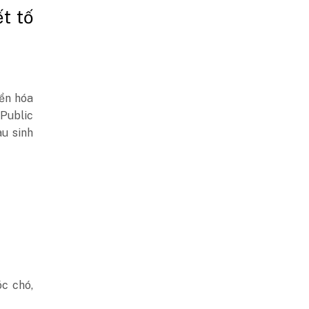
t tố
yển hóa
 Public
au sinh
óc chó,