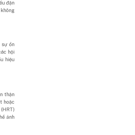
đều đặn
 không
” sự ổn
các hội
u hiệu
ần thận
ết hoặc
 (HRT)
thể ảnh