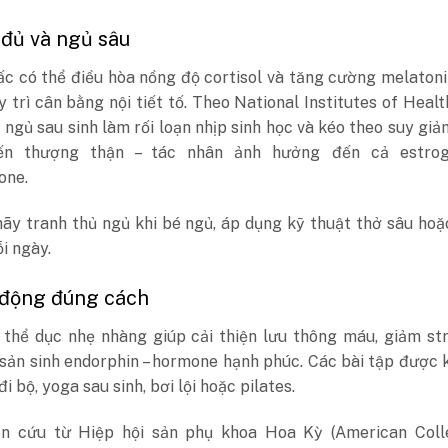
 đủ và ngủ sâu
c có thể điều hòa nồng độ cortisol và tăng cường melatoni
y trì cân bằng nội tiết tố. Theo National Institutes of Healt
 ngủ sau sinh làm rối loạn nhịp sinh học và kéo theo suy gi
ến thượng thận – tác nhân ảnh hưởng đến cả estro
one.
ãy tranh thủ ngủ khi bé ngủ, áp dụng kỹ thuật thở sâu hoặ
i ngày.
 động đúng cách
 thể dục nhẹ nhàng giúp cải thiện lưu thông máu, giảm st
 sản sinh endorphin – hormone hạnh phúc. Các bài tập được
i bộ, yoga sau sinh, bơi lội hoặc pilates.
n cứu từ Hiệp hội sản phụ khoa Hoa Kỳ (American Coll