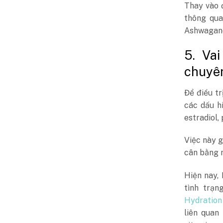
Thay vào 
thông qua
Ashwagandh
5. Vai
chuyê
Để điều tr
các dấu h
estradiol,
Việc này g
cân bằng n
Hiện nay,
tình trạn
Hydration
liên quan