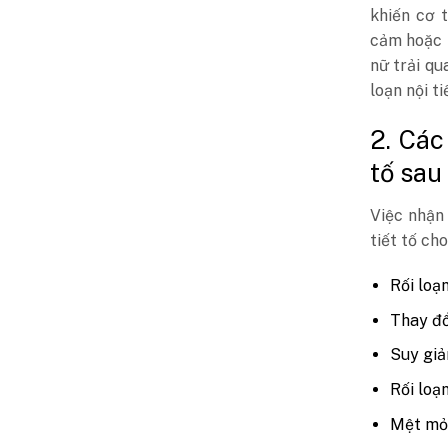
khiến cơ 
cảm hoặc 
nữ trải qu
loạn nội ti
2. Các
tố sau
Việc nhận 
tiết tố ch
Rối loạ
Thay đổ
Suy giả
Rối loạ
Mệt mỏi