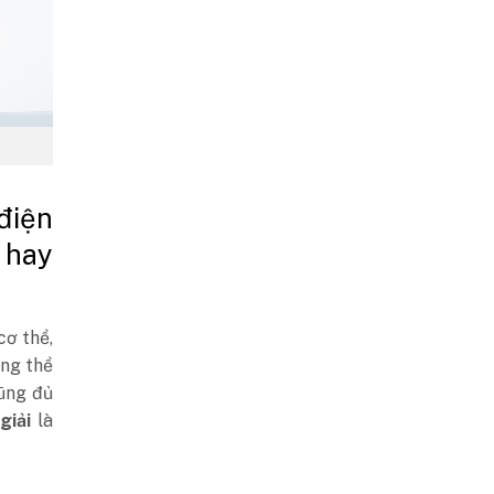
điện
 hay
cơ thể,
ộng thể
cũng đủ
giải
là