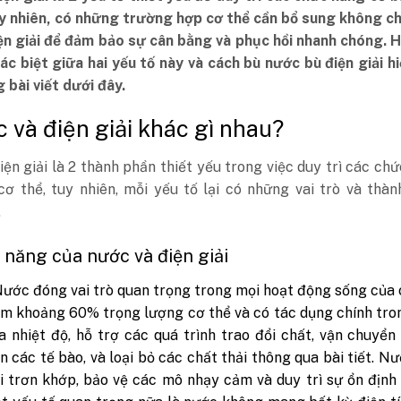
uy nhiên, có những trường hợp cơ thể cần bổ sung không c
ện giải để đảm bảo sự cân bằng và phục hồi nhanh chóng. 
ác biệt giữa hai yếu tố này và cách bù nước bù điện giải h
 bài viết dưới đây.
c và điện giải khác gì nhau?
ện giải là 2 thành phần thiết yếu trong việc duy trì các ch
cơ thể, tuy nhiên, mỗi yếu tố lại có những vai trò và thà
.
c năng của nước và điện giải
ước đóng vai trò quan trọng trong mọi hoạt động sống của 
m khoảng 60% trọng lượng cơ thể và có tác dụng chính tro
a nhiệt độ, hỗ trợ các quá trình trao đổi chất, vận chuyể
n các tế bào, và loại bỏ các chất thải thông qua bài tiết. N
i trơn khớp, bảo vệ các mô nhạy cảm và duy trì sự ổn định