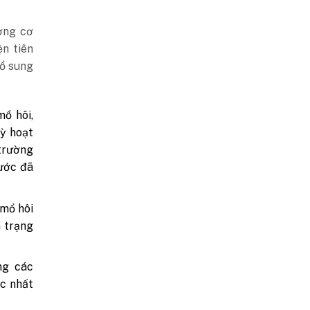
ợng cơ
ện tiên
bổ sung
ồ hôi,
kỳ hoạt
trường
ước đã
 mồ hôi
h trạng
ng các
ớc nhất