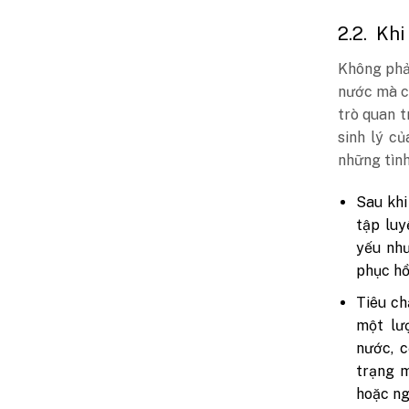
2.2.
Khi
Không phải
nước mà cò
trò quan t
sinh lý c
những tình
Sau khi
tập luy
yếu như
phục hồ
Tiêu ch
một lư
nước, c
trạng 
hoặc ng