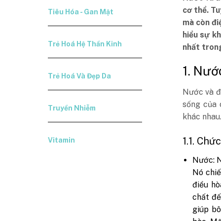
cơ thể. T
Tiêu Hóa - Gan Mật
mà còn đi
hiểu sự kh
Trẻ Hoá Hệ Thần Kinh
nhất trong
1. Nướ
Trẻ Hoá Và Đẹp Da
Nước và đi
sống của 
Truyền Nhiễm
khác nhau
1.1. Chứ
Vitamin
Nước: N
Nó chiế
điều hò
chất đế
giúp bô