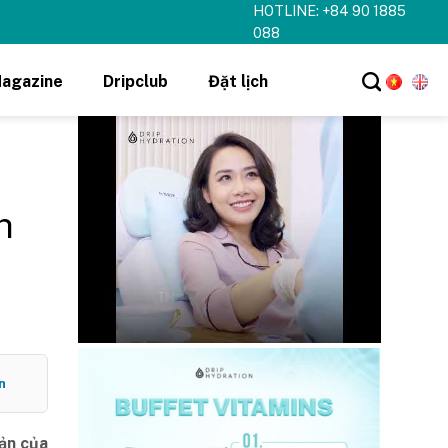
HOTLINE: +84 90 1885
hi tiết ➝
088
agazine
Dripclub
Đặt lịch
h
n
bản của