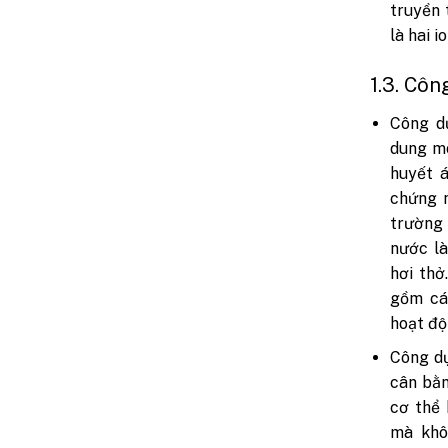
truyền t
là hai i
1.3. Côn
Công d
dung mô
huyết 
chứng n
trường
nước là
hơi thở
gồm cá
hoạt độ
Công dụ
cân bằn
cơ thể 
mà kh