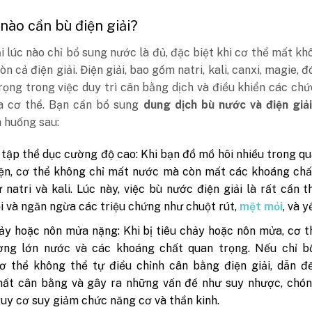
 nào cần bù điện giải?
 lúc nào chỉ bổ sung nước là đủ, đặc biệt khi cơ thể mất kh
n cả điện giải. Điện giải, bao gồm natri, kali, canxi, magie, đ
rọng trong việc duy trì cân bằng dịch và điều khiển các ch
ủa cơ thể. Bạn cần bổ sung
dung dịch bù nước và điện giả
 huống sau:
 tập thể dục cường độ cao: Khi bạn đổ mồ hôi nhiều trong qu
ện, cơ thể không chỉ mất nước mà còn mất các khoáng chấ
 natri và kali. Lúc này, việc bù nước điện giải là rất cần t
i và ngăn ngừa các triệu chứng như chuột rút,
mệt mỏi
, và y
ảy hoặc nôn mửa nặng: Khi bị tiêu chảy hoặc nôn mửa, cơ 
ợng lớn nước và các khoáng chất quan trọng. Nếu chỉ b
ơ thể không thể tự điều chỉnh cân bằng điện giải, dẫn đ
mất cân bằng và gây ra những vấn đề như suy nhược, chón
uy cơ suy giảm chức năng cơ và thần kinh.