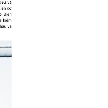
đều, và
hiển cơ
ó, điện
và kiềm
thấu và