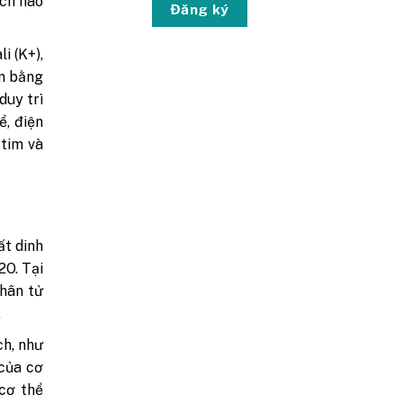
ích nào
Đăng ký
i (K+),
ân bằng
duy trì
ể, điện
 tim và
ất dinh
2O. Tại
phân tử
.
ch, như
 của cơ
 cơ thể