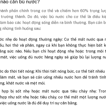
 nào cần bù nước?
hành phần chính trong cơ thể và chiếm hơn 60% trọng lư
 trưởng thành. Do đó, việc bù nước cho cơ thể là điều ki
đảm bảo các hoạt động sống diễn ra bình thường. Bạn cần 
g những tình huống sau:
ớc nhẹ do hoạt động thường ngày: Cơ thể mất nước qua m
ểu, hơi thở và phân, ngay cả khi bạn không thực hiện bất 
ắng sức nào. Nếu bạn chỉ hoạt động nhẹ hoặc trong môi 
mát, việc uống đủ nước hàng ngày sẽ giúp bù lại lượng n
c do thời tiết nóng: Khi thời tiết nóng bức, cơ thể tiết nhiều
làm mát, và bạn sẽ cần uống nhiều nước hơn để tránh tìn
ng, khát nước và mệt mỏi.
 hợp bị sốt nhẹ hoặc mất nước qua tiêu chảy nhẹ: Tro
hợp như sốt nhẹ hoặc tiêu chảy, cơ thể mất một lượng nư
 việc uống nước là đủ để duy trì sự cân bằng.