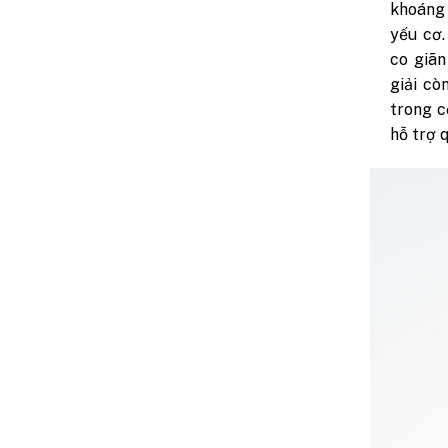
khoáng 
yếu cơ.
co giãn
giải cò
trong c
hỗ trợ 