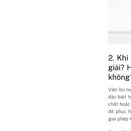
2. Khi
giải? 
không
Việc bù nư
đặc biệt 
chất hoặc 
để phục h
giải pháp t