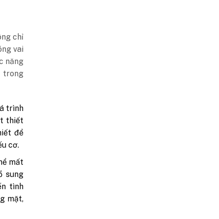
ông chỉ
óng vai
ức năng
i
trong
á trình
t thiết
hiết để
ếu cơ.
thể mất
ổ sung
ến tình
g mặt,