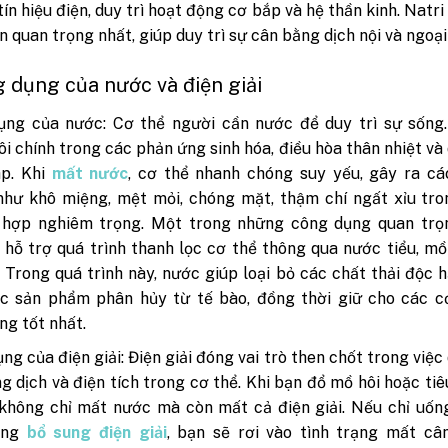
ín hiệu điện, duy trì hoạt động cơ bắp và hệ thần kinh. Natri 
on quan trọng nhất, giúp duy trì sự cân bằng dịch nội và ngoại
g dụng của nước và điện giải
ụng của nước: Cơ thể người cần nước để duy trì sự sống.
i chính trong các phản ứng sinh hóa, điều hòa thân nhiệt và 
áp. Khi
mất nước
, cơ thể nhanh chóng suy yếu, gây ra cá
hư khô miệng, mệt mỏi, chóng mặt, thậm chí ngất xỉu tro
 hợp nghiêm trọng. Một trong những công dụng quan trọ
 hỗ trợ quá trình thanh lọc cơ thể thông qua nước tiểu, mồ
. Trong quá trình này, nước giúp loại bỏ các chất thải độc h
c sản phẩm phân hủy từ tế bào, đồng thời giữ cho các c
ng tốt nhất.
ng của điện giải: Điện giải đóng vai trò then chốt trong việc 
g dịch và điện tích trong cơ thể. Khi bạn đổ mồ hôi hoặc tiê
không chỉ mất nước mà còn mất cả điện giải. Nếu chỉ uốn
ông
bổ sung điện giải
, bạn sẽ rơi vào tình trạng mất câ