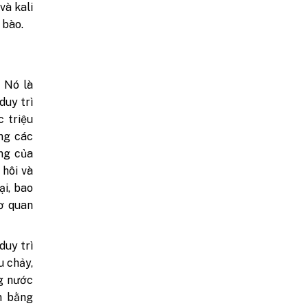
và kali
 bào.
 Nó là
duy trì
c triệu
ng các
ng của
 hôi và
ại, bao
ơ quan
duy trì
u chảy,
g nước
n bằng