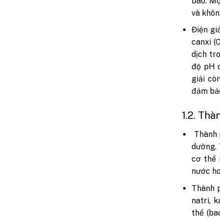
bào. Mộ
và khôn
Điện giả
canxi (
dịch tr
độ pH c
giải cò
đảm bảo
1.2. Thà
Thành 
dưỡng. 
cơ thể 
nước ho
Thành p
natri, 
thể (ba