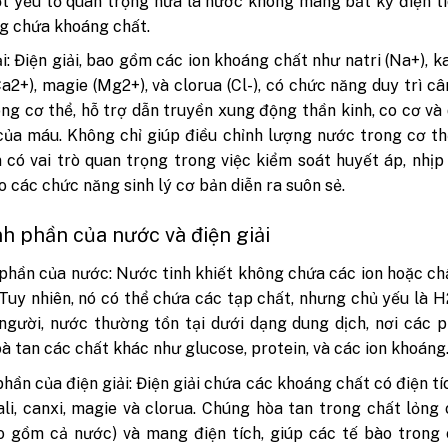
t yếu tố quan trọng nữa là nước không mang bất kỳ điện t
g chứa khoáng chất.
i: Điện giải, bao gồm các ion khoáng chất như natri (Na+), kal
Ca2+), magie (Mg2+), và clorua (Cl-), có chức năng duy trì c
ong cơ thể, hỗ trợ dẫn truyền xung động thần kinh, co cơ và 
ủa máu. Không chỉ giúp điều chỉnh lượng nước trong cơ th
n có vai trò quan trọng trong việc kiểm soát huyết áp, nhịp
 các chức năng sinh lý cơ bản diễn ra suôn sẻ.
nh phần của nước và điện giải
phần của nước: Nước tinh khiết không chứa các ion hoặc ch
Tuy nhiên, nó có thể chứa các tạp chất, nhưng chủ yếu là H
người, nước thường tồn tại dưới dạng dung dịch, nơi các 
à tan các chất khác như glucose, protein, và các ion khoáng
hần của điện giải: Điện giải chứa các khoáng chất có điện tí
kali, canxi, magie và clorua. Chúng hòa tan trong chất lỏng
o gồm cả nước) và mang điện tích, giúp các tế bào trong