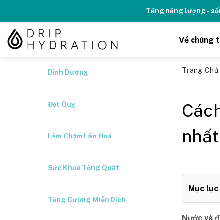
Skip
Kỉ niệm 10 năm Thương hiệu Drip H
to
content
Về chúng t
Trang Ch
Dinh Dưỡng
Đột Quỵ
Cách
nhất
Làm Chậm Lão Hoá
Sức Khỏe Tổng Quát
Mục lục
Tăng Cường Miễn Dịch
Nước và đi