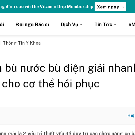
ydrations | Nhận ưu đãi chỉ DÀNH RIÊNG cho Member DripClub!
C
ôi
Đội ngũ Bác sĩ
Dịch Vụ
Tin Tức
eM
ủ
|
Thông Tin Y Khoa
 bù nước bù điện giải nhan
 cho cơ thể hồi phục
Hiệ
ện giải là 2 yếu tố thiết yếu để duy trì các chức năng cơ 