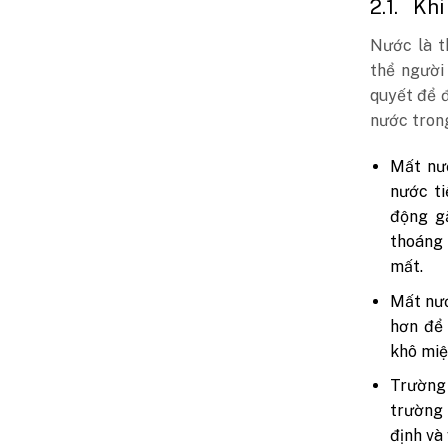
2.1.
Khi
Nước là t
thể người
quyết để 
nước tron
Mất nư
nước ti
động g
thoáng 
mất.
Mất nướ
hơn để 
khô miệ
Trường
trường 
định và