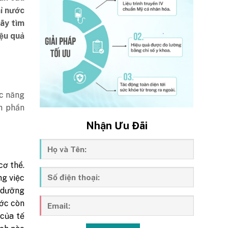
hỉ nước
Hãy tìm
iệu quả
ức năng
nh phần
Nhận Ưu Đãi
cơ thể.
ng việc
n dưỡng
ước còn
 của tế