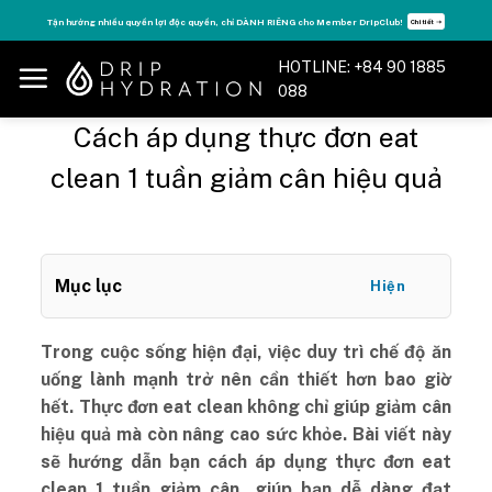
Skip
Tận hưởng nhiều quyền lợi độc quyền, chỉ DÀNH RIÊNG cho Member DripClub!
Chi tiết ➝
to
content
HOTLINE: +84 90 1885
088
Cách áp dụng thực đơn eat
clean 1 tuần giảm cân hiệu quả
Mục lục
Hiện
Trong cuộc sống hiện đại, việc duy trì chế độ ăn
uống lành mạnh trở nên cần thiết hơn bao giờ
hết. Thực đơn eat clean không chỉ giúp giảm cân
hiệu quả mà còn nâng cao sức khỏe. Bài viết này
sẽ hướng dẫn bạn cách áp dụng thực đơn eat
clean 1 tuần giảm cân, giúp bạn dễ dàng đạt