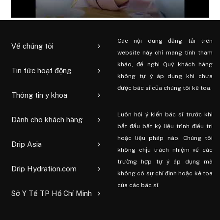
Các nội dung đăng tải trên
Về chúng tôi
website này chỉ mang tính tham
khảo, đề nghị Quý khách hàng
Tin tức hoạt động
không tự ý áp dụng khi chưa
được bác sĩ của chúng tôi kê toa.
Thông tin y khoa
Luôn hỏi ý kiến ​​bác sĩ trước khi
Dành cho khách hàng
bắt đầu bất kỳ liệu trình điều trị
hoặc liệu pháp nào. Chúng tôi
Drip Asia
không chịu trách nhiệm về các
trường hợp tự ý áp dụng mà
Drip Hydration.com
không có sự chỉ định hoặc kê toa
của các bác sĩ.
Sở Y Tế TP Hồ Chí Minh