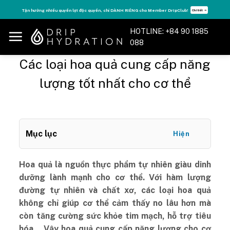
Skip
Tăng năng lượng - sống đỉnh cao với thẻ Vitamin Drip Membership.
Xem ngay ➝
to
content
HOTLINE: +84 90 1885
088
Các loại hoa quả cung cấp năng
lượng tốt nhất cho cơ thể
Mục lục
Hiện
Hoa quả là nguồn thực phẩm tự nhiên giàu dinh
dưỡng lành mạnh cho cơ thể. Với hàm lượng
đường tự nhiên và chất xơ, các loại hoa quả
không chỉ giúp cơ thể cảm thấy no lâu hơn mà
còn tăng cường sức khỏe tim mạch, hỗ trợ tiêu
hóa… Vậy hoa quả cung cấp năng lượng cho cơ