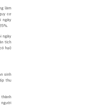
ng làm
guy cơ
i ngày
 25%.
i ngày
ân tích
có hại)
ản sinh
ấp thu
) thành
g người