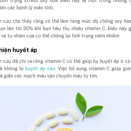
tình trạng stress oxy hóa. Điều này là một trong những 
ến các bệnh lý mãn tính.
n cứu cho thấy rằng có thể làm tăng mức độ chống oxy hóa
n lên tới 30% khi bạn tiêu thụ nhiều vitamin C. Điều này 
vệ tự nhiên của cơ thể chống lại tình trạng viêm nhiễm
thiện huyết áp
 cứu đã chỉ ra rằng vitamin C có thể giúp hạ huyết áp ở c
và không bị
huyết áp cao
. Việc bổ sung vitamin C giúp gi
và giãn các mạch máu vận chuyển máu từ tim.