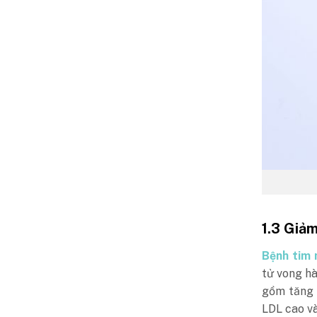
1.3 Giả
Bệnh tim
tử vong hà
gồm tăng h
LDL cao và