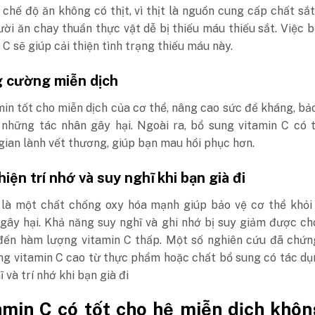
chế độ ăn không có thịt, vì thịt là nguồn cung cấp chất sắt
i ăn chay thuần thực vật dễ bị thiếu máu thiếu sắt. Việc 
 C sẽ giúp cải thiện tình trạng thiếu máu này.
g cường miễn dịch
in tốt cho miễn dịch của cơ thể, nâng cao sức đề kháng, bả
 những tác nhân gây hại. Ngoài ra, bổ sung vitamin C có 
gian lành vết thương, giúp bạn mau hồi phục hơn.
thiện trí nhớ và suy nghĩ khi bạn già đi
 là một chất chống oxy hóa mạnh giúp bảo vệ cơ thể khỏi
gây hại. Khả năng suy nghĩ và ghi nhớ bị suy giảm được ch
 đến hàm lượng vitamin C thấp. Một số nghiên cứu đã chứn
ung vitamin C cao từ thực phẩm hoặc chất bổ sung có tác d
 và trí nhớ khi bạn già đi
amin C có tốt cho hệ miễn dịch khôn