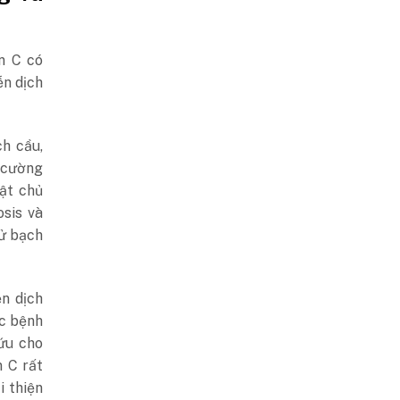
n C có
ễn dịch
ch cầu,
g cường
vật chủ
sis và
tử bạch
n dịch
ác bệnh
ứu cho
n C rất
i thiện