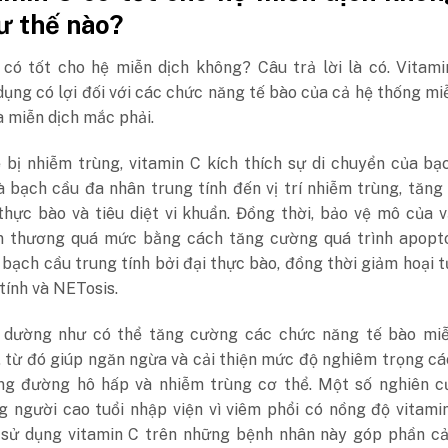
ư thế nào?
 có tốt cho hệ miễn dịch không? Câu trả lời là có.
Vitami
dụng có lợi đối với các chức năng tế bào của cả hệ thống mi
à miễn dịch mắc phải.
 bị nhiễm trùng, vitamin C kích thích sự di chuyển của bạ
à bạch cầu đa nhân trung tính đến vị trí nhiễm trùng, tăn
thực bào và tiêu diệt vi khuẩn. Đồng thời, bảo vệ mô của 
ổn thương quá mức bằng cách tăng cường quá trình apopto
 bạch cầu trung tính bởi đại thực bào, đồng thời giảm hoại 
tính và NETosis.
 dường như có thể tăng cường các chức năng tế bào miễ
, từ đó giúp ngăn ngừa và cải thiện mức độ nghiêm trọng c
ng đường hô hấp và nhiễm trùng cơ thể. Một số nghiên c
g người cao tuổi nhập viện vì viêm phổi có nồng độ vitami
c sử dụng vitamin C trên những bệnh nhân này góp phần cả