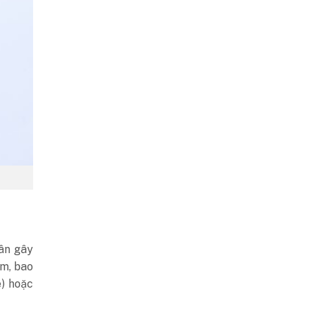
hân gây
im, bao
e) hoặc