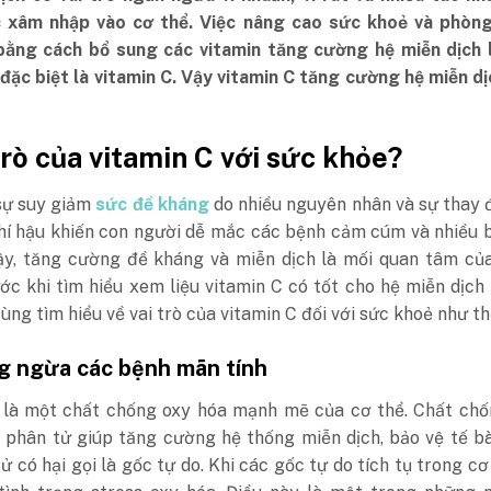
 xâm nhập vào cơ thể. Việc nâng cao sức khoẻ và phòn
bằng cách bổ sung các vitamin tăng cường hệ miễn dịch l
 đặc biệt là vitamin C. Vậy vitamin C tăng cường hệ miễn d
 trò của vitamin C với sức khỏe?
sự suy giảm
sức đề kháng
do nhiều nguyên nhân và sự thay 
khí hậu khiến con người dễ mắc các bệnh cảm cúm và nhiều 
vậy, tăng cường đề kháng và miễn dịch là mối quan tâm củ
ớc khi tìm hiểu xem liệu vitamin C có tốt cho hệ miễn dịch
ùng tìm hiểu về vai trò của vitamin C đối với sức khoẻ như th
ng ngừa các bệnh mãn tính
là một chất chống oxy hóa mạnh mẽ của cơ thể. Chất chố
c phân tử giúp tăng cường hệ thống miễn dịch, bảo vệ tế b
ử có hại gọi là gốc tự do. Khi các gốc tự do tích tụ trong cơ