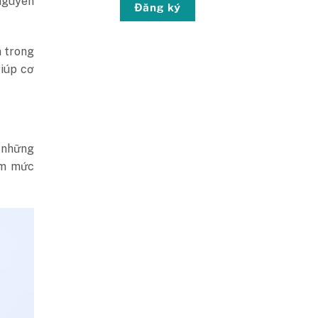
nguyên
Đăng ký
 trong
giúp cơ
ả những
ảm mức