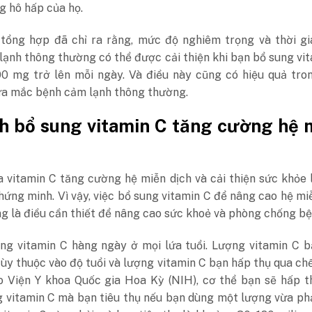
g hô hấp của họ.
 tổng hợp đã chỉ ra rằng, mức độ nghiêm trọng và thời gi
ạnh thông thường có thể được cải thiện khi bạn bổ sung vi
200 mg trở lên mỗi ngày. Và điều này cũng có hiệu quả tro
a mắc bệnh cảm lạnh thông thường.
h bổ sung vitamin C tăng cường hệ 
a vitamin C tăng cường hệ miễn dịch và cải thiện sức khỏe 
ứng minh. Vì vậy, việc bổ sung vitamin C để nâng cao hệ mi
g là điều cần thiết để nâng cao sức khoẻ và phòng chống bệ
ng vitamin C hàng ngày ở mọi lứa tuổi. Lượng vitamin C b
ùy thuộc vào độ tuổi và lượng vitamin C bạn hấp thụ qua ch
o Viện Y khoa Quốc gia Hoa Kỳ (NIH), cơ thể bạn sẽ hấp t
 vitamin C mà bạn tiêu thụ nếu bạn dùng một lượng vừa ph