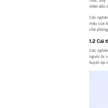
thúc đẩy 
nhân dẫn đ
Các nghiê
máu của bạ
chế phòng 
1.2 Cải 
Các nghiên
người bị 
huyết áp 