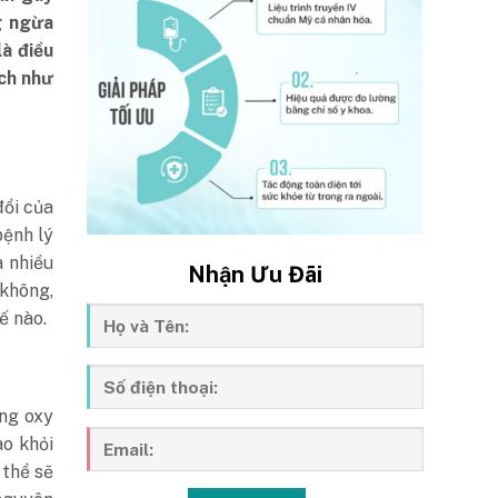
g ngừa
à điều
ịch như
đổi của
bệnh lý
a nhiều
Nhận Ưu Đãi
 không,
ế nào.
ng oxy
ào khỏi
 thể sẽ