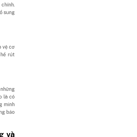
 chính.
bổ sung
o vệ cơ
thể rút
 những
o là có
g minh
ụng bảo
g và