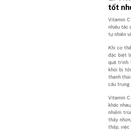
tốt nh
Vitamin C
nhiều tác 
tự nhiên v
Khi cơ thể
đặc biệt l
quá trình 
khỏi bị t
thanh thải
cầu trung 
Vitamin C
khác nhau
nhiễm trù
thấy nhữn
thấp, việ