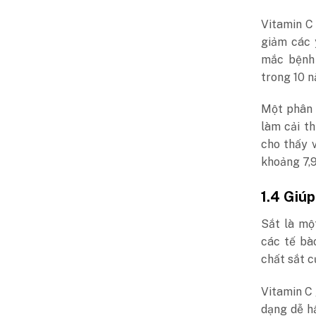
Vitamin C
giảm các 
mắc bệnh 
trong 10 n
Một phân 
làm cải t
cho thấy 
khoảng 7,9
1.4 Giúp
Sắt là mộ
các tế bà
chất sắt c
Vitamin C 
dạng dễ h