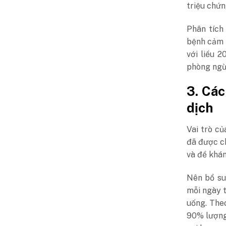
triệu chứn
Phân tích
bệnh cảm l
với liều 
phòng ngừ
3. Các
dịch
Vai trò củ
đã được ch
và đề khán
Nên bổ su
mỗi ngày t
uống. The
90% lượng