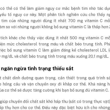
 có thể có thể làm giảm nguy cơ mắc bệnh tim nhờ tác dụ
yếu tố nguy cơ này. Một phân tích nghiên cứu cho thấy n
tim của những người dùng ít nhất 700 mg vitamin C mỗ
ăm so với những người không bổ sung vitamin C là thấp hơn
tích khác cho thấy việc dùng ít nhất 500 mg vitamin C mỗ
hiện mức cholesterol trong máu và chất béo trung tính. Ph
việc bổ sung vitamin C làm giảm đáng kể cholesterol LDL (
 mg/dL và chất béo trung tính trong máu xuống 20,1 mg/dL.
 ngăn ngừa tình trạng thiếu sắt
t chất dinh dưỡng quan trọng, cần thiết trong quá trình s
o hồng cầu và vận chuyển oxy đi khắp cơ thể. Khả năng h
ủa cơ thể sẽ được tăng cường khi bạn bổ sung đủ vitamin C.
giúp chuyển đổi chất sắt khó hấp thu (sắt có trong thực vật
ấp thụ hơn cho cơ thể. Điều này đặc biệt hữu ích cho nhữn