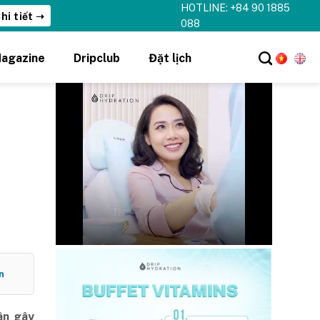
HOTLINE: +84 90 1885
hi tiết ➝
088
agazine
Dripclub
Đặt lịch
n
hân gây