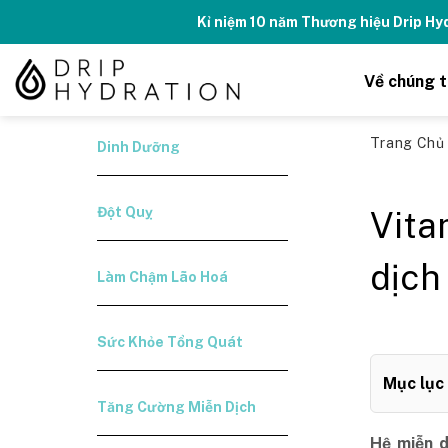
Skip
Kỉ niệm 10 năm Thương hiệu Drip H
to
content
Về chúng t
Trang Ch
Dinh Dưỡng
Đột Quỵ
Vita
dịch
Làm Chậm Lão Hoá
Sức Khỏe Tổng Quát
Mục lục
Tăng Cường Miễn Dịch
Hệ miễn d