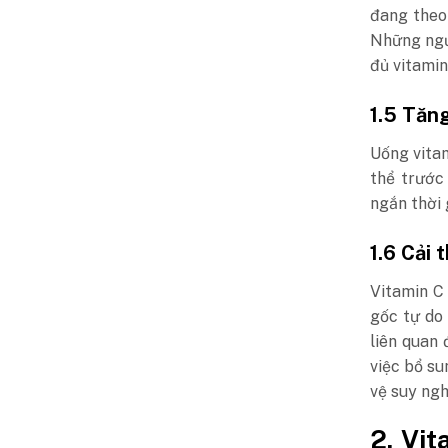
đang theo 
Những ngườ
đủ vitamin
1.5 Tăn
Uống vitam
thể trước
ngắn thời 
1.6 Cải 
Vitamin C
gốc tự do 
liên quan
việc bổ s
vệ suy nghĩ
2. Vit