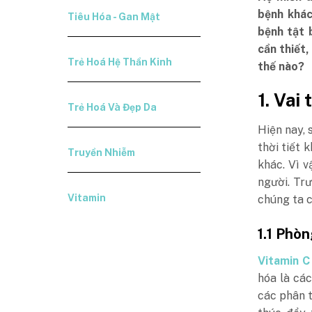
bệnh khác
Tiêu Hóa - Gan Mật
bệnh tật 
cần thiết,
Trẻ Hoá Hệ Thần Kinh
thế nào?
1. Vai
Trẻ Hoá Và Đẹp Da
Hiện nay, 
thời tiết 
Truyền Nhiễm
khác. Vì 
người. Trư
Vitamin
chúng ta c
1.1 Phò
Vitamin C
hóa là cá
các phân t