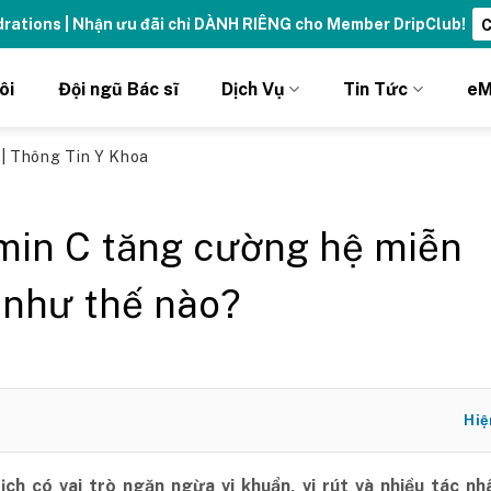
ydrations | Nhận ưu đãi chỉ DÀNH RIÊNG cho Member DripClub!
C
ôi
Đội ngũ Bác sĩ
Dịch Vụ
Tin Tức
eM
ủ
|
Thông Tin Y Khoa
min C tăng cường hệ miễn
 như thế nào?
Hiệ
ịch có vai trò ngăn ngừa vi khuẩn, vi rút và nhiều tác n