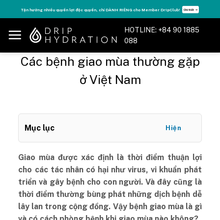
Skip
Tận hưởng nhiều quyền lợi độc quyền, chỉ DÀNH RIÊNG cho Member DripClub!
Chi tiết ➝
to
content
HOTLINE: +84 90 1885
088
Các bệnh giao mùa thường gặp
ở Việt Nam
Mục lục
Hiện
Giao mùa được xác định là thời điểm thuận lợi
cho các tác nhân có hại như virus, vi khuẩn phát
triển và gây bệnh cho con người. Và đây cũng là
thời điểm thường bùng phát những dịch bệnh dễ
lây lan trong cộng đồng. Vậy bệnh giao mùa là gì
và có cách phòng bệnh khi giao mùa nào không?