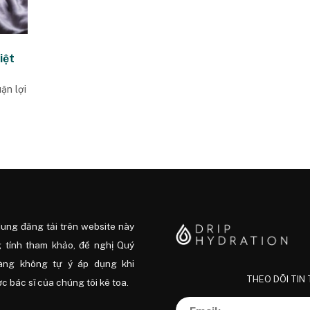
iệt
ận lợi
dung đăng tải trên website này
 tính tham khảo, đề nghị Quý
àng không tự ý áp dụng khi
THEO DÕI TIN
 bác sĩ của chúng tôi kê toa.