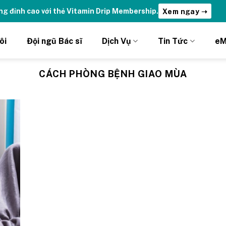
ng đỉnh cao với thẻ Vitamin Drip Membership.
Xem ngay ➝
ôi
Đội ngũ Bác sĩ
Dịch Vụ
Tin Tức
eM
CÁCH PHÒNG BỆNH GIAO MÙA