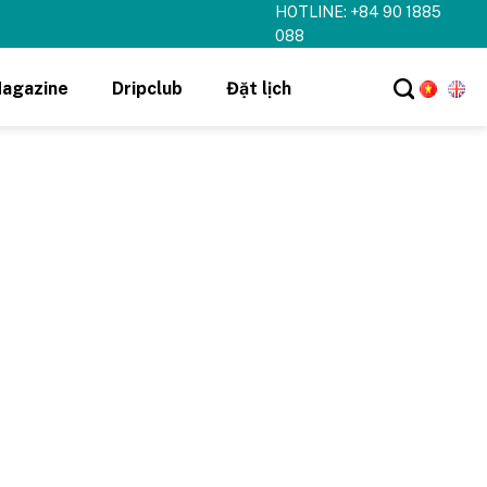
HOTLINE: +84 90 1885
088
agazine
Dripclub
Đặt lịch