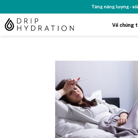
Skip
Tăng năng lượng - số
to
content
Về chúng t