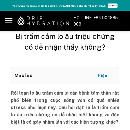
Skip
Tận hưởng nhiều quyền lợi độc quyền, chỉ DÀNH RIÊNG cho Member DripClub!
Chi tiết ➝
to
content
HOTLINE: +84 90 1885
088
Bị trầm cảm lo âu triệu chứng
có dễ nhận thấy không?
Mục lục
Hiện
Rối loạn lo âu trầm cảm là căn bệnh tâm thần rất
phổ biến trong cuộc sống vốn có quá nhiều
stress như hiện nay. Câu hỏi đặt ra là trầm cảm
lo âu triệu chứng có dễ nhận biết không và đặc
biệt là có gây nhầm lẫn với các hiện tượng khác?