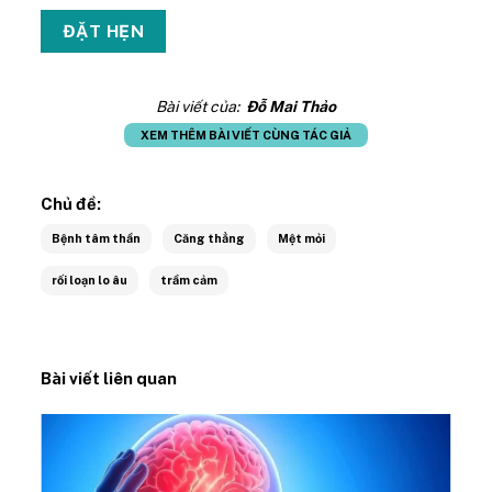
Bài viết của:
Đỗ Mai Thảo
XEM THÊM BÀI VIẾT CÙNG TÁC GIẢ
Chủ đề:
Bệnh tâm thần
Căng thẳng
Mệt mỏi
rối loạn lo âu
trầm cảm
Bài viết liên quan