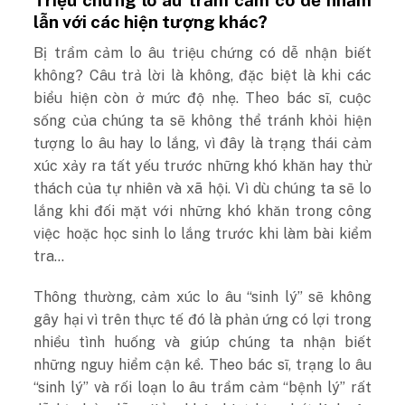
Triệu chứng lo âu trầm cảm có dễ nhầm
lẫn với các hiện tượng khác?
Bị trầm cảm lo âu triệu chứng có dễ nhận biết
không? Câu trả lời là không, đặc biệt là khi các
biểu hiện còn ở mức độ nhẹ. Theo bác sĩ, cuộc
sống của chúng ta sẽ không thể tránh khỏi hiện
tượng lo âu hay lo lắng, vì đây là trạng thái cảm
xúc xảy ra tất yếu trước những khó khăn hay thử
thách của tự nhiên và xã hội. Vì dù chúng ta sẽ lo
lắng khi đối mặt với những khó khăn trong công
việc hoặc học sinh lo lắng trước khi làm bài kiểm
tra…
Thông thường, cảm xúc lo âu “sinh lý” sẽ không
gây hại vì trên thực tế đó là phản ứng có lợi trong
nhiều tình huống và giúp chúng ta nhận biết
những nguy hiểm cận kề. Theo bác sĩ, trạng lo âu
“sinh lý” và rối loạn lo âu trầm cảm “bệnh lý” rất