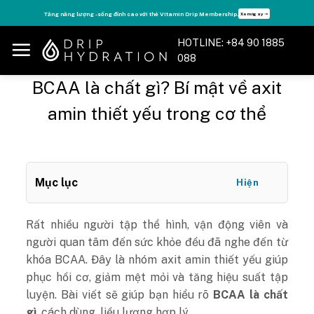
Skip
Tăng năng lượng - sống đỉnh cao với thẻ Vitamin Drip Membership.
Xem ngay ➝
to
content
HOTLINE: +84 90 1885
088
BCAA là chất gì? Bí mật về axit
amin thiết yếu trong cơ thể
Mục lục
Hiện
Rất nhiều người tập thể hình, vận động viên và
người quan tâm đến sức khỏe đều đã nghe đến từ
khóa BCAA. Đây là nhóm axit amin thiết yếu giúp
phục hồi cơ, giảm mệt mỏi và tăng hiệu suất tập
luyện. Bài viết sẽ giúp bạn hiểu rõ
BCAA là chất
gì
, cách dùng, liều lượng hợp lý.