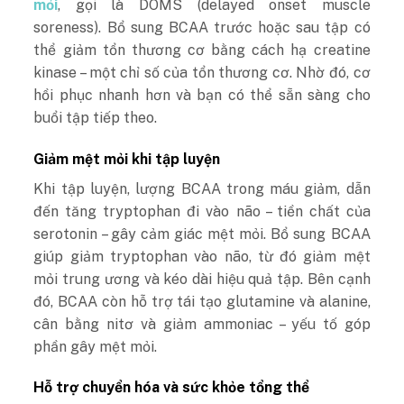
mỏi
, gọi là DOMS (delayed onset muscle
soreness). Bổ sung BCAA trước hoặc sau tập có
thể giảm tổn thương cơ bằng cách hạ creatine
kinase – một chỉ số của tổn thương cơ. Nhờ đó, cơ
hồi phục nhanh hơn và bạn có thể sẵn sàng cho
buổi tập tiếp theo.
Giảm mệt mỏi khi tập luyện
Khi tập luyện, lượng BCAA trong máu giảm, dẫn
đến tăng tryptophan đi vào não – tiền chất của
serotonin – gây cảm giác mệt mỏi. Bổ sung BCAA
giúp giảm tryptophan vào não, từ đó giảm mệt
mỏi trung ương và kéo dài hiệu quả tập. Bên cạnh
đó, BCAA còn hỗ trợ tái tạo glutamine và alanine,
cân bằng nitơ và giảm ammoniac – yếu tố góp
phần gây mệt mỏi.
Hỗ trợ chuyển hóa và sức khỏe tổng thể