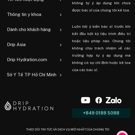
không tự ý áp dụng khi chưa
được bác sĩ của chúng tôi kê toa.
Thông tin y khoa
Luôn hỏi ý kiến ​​bác sĩ trước khi
Dành cho khách hàng
bắt đầu bất kỳ liệu trình điều trị
hoặc liệu pháp nào. Chúng tôi
Drip Asia
không chịu trách nhiệm về các
trường hợp tự ý áp dụng mà
Drip Hydration.com
không có sự chỉ định hoặc kê toa
của các bác sĩ.
Sở Y Tế TP Hồ Chí Minh
+849 0188 5088
THEO DÕI TIN TỨC VÀ DỊCH VỤ MỚI NHẤT CỦA CHÚNG TÔI