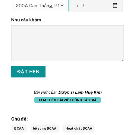
Nhu cầu khám
Bài viết của:
Dược sĩ Lâm Huệ Kim
XEM THÊM BÀI VIẾT CÙNG TÁC GIẢ
Chủ đề:
BCAA
bổ sung BCAA
Hoạt chất BCAA