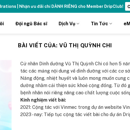
ydrations | Nhận ưu đãi chỉ DÀNH RIÊNG cho Member DripClub!
C
ôi
Đội ngũ Bác sĩ
Dịch Vụ
Tin Tức
eM
BÀI VIẾT CỦA:
VŨ THỊ QUỲNH CHI
Cử nhân Dinh dưỡng Vũ Thị Quỳnh Chi có hơn 5 nă
tác các mảng nội dung về dinh dưỡng với các cơ sở 
Năng động, nhiệt huyết và luôn mong muốn cung cấ
dưỡng nhằm cải thiện sức khoẻ cộng đồng. Từ đó g
bệnh nhân nói riêng nâng cao chất lượng cuộc sốn
Kinh nghiệm viết bài:
2021: Cộng tác với Vinmec trong dự án website 
2023 - nay: Tiếp tục cộng tác viết bài cho dự án Dr