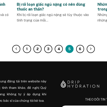
ảnh
Bị rối loạn giấc ngủ nặng có nên dùng
Nhữn
thuốc an thần?
tron
 và có
Khi bị rối loạn giấc ngủ nặng sẽ tùy thuộc vào
Những
tình trạng của mỗi...
những
1
2
3
4
5
6
dung đăng tải trên website này
 tính tham khảo, đề nghị Quý
àng không tự ý áp dụng khi
THEO DÕI TIN
 bác sĩ của chúng tôi kê toa.