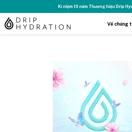
Skip
Kỉ niệm 10 năm Thương hiệu Drip H
to
content
Về chúng t