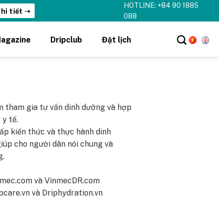
HOTLINE: +84 90 1885
hi tiết ➝
088
agazine
Dripclub
Đặt lịch
m tham gia tư vấn dinh dưỡng và hợp
y tế.
p kiến thức và thực hành dinh
iúp cho người dân nói chung và
g.
Vinmec.com và VinmecDR.com
ipcare.vn và Driphydration.vn