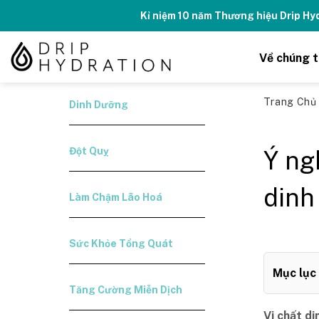
Skip
Kỉ niệm 10 năm Thương hiệu Drip H
to
content
Về chúng t
Trang Ch
Dinh Dưỡng
Đột Quỵ
Ý ng
dinh
Làm Chậm Lão Hoá
Sức Khỏe Tổng Quát
Mục lục
Tăng Cường Miễn Dịch
Vi chất di