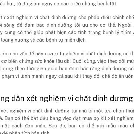
ếu hụt, từ đó giảm nguy cơ các triệu chứng bệnh tật.
 từ xét nghiệm vi chất dinh dưỡng cho phép điều chỉnh ch
ối sống để đảm bảo dinh dưỡng tối ưu cho cơ thể. Ngoài r
y cũng có thể giúp phát hiện các tình trạng bệnh lý tiềm
 loãng xương và các bệnh tự miễn dịch.
sớm các vấn đề này qua xét nghiệm vi chất dinh dưỡng có t
cơ biến chứng sức khỏe lâu dài. Cuối cùng, việc theo dõi mứ
 dưỡng theo thời gian giúp bạn đảm bảo rằng dinh dưỡng c
 phạm vi lành mạnh, ngay cả sau khi thay đổi chế độ ăn uố
ng dẫn xét nghiệm vi chất dinh dưỡng
xét nghiệm vi chất dinh dưỡng tại nhà là một lựa chọn thu
ả. Bạn có thể bắt đầu bằng việc đặt mua bộ kit xét nghiệm
một cách đơn giản. Sau đó, bạn có thể gửi mẫu máu c
 để phân tích hóa sinh.