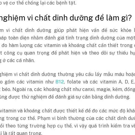
o vệ cơ thể chống lại các bệnh tật.
 nghiệm vi chất dinh dưỡng để làm gì?
m vi chất dinh dưỡng giúp phát hiện vấn đề sức khỏe 
áp toàn diện nhằm đánh giá tình trạng dinh dưỡng của một
 đo hàm lượng các vitamin và khoáng chất cần thiết trong 
t công cụ quan trọng để phát hiện và theo dõi sự thiếu h
 ở các cá nhân.
ghiệm vi chất dinh dưỡng thường yêu cầu lấy mẫu máu hoặ
ao gồm các vitamin như
B12
, folate và các vitamin A, D, E
 béo. Ngoài ra, các khoáng chất như canxi, magie, kẽm, đồn
cũng được thử nghiệm để đánh giá sự cân bằng dinh dưỡng.
vitamin và khoáng chất được thiết kế để đo các mức độ kh
ng trong cơ thể. Phạm vi bình thường của các chất dinh d
ổi theo từng trường hợp cụ thể, vì vậy quá trình kiểm tra 
ĩ là rất quan trọng.