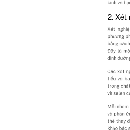
kinh và bả
2. Xét
Xét nghiệ
phương ph
bằng cách
Đây là mộ
dinh dưỡng
Các xét n
tiểu và b
trong chất
và selen 
Mỗi nhóm 
và phản ứ
thể thay đ
khảo bác s