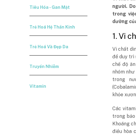
người. Do
Tiêu Hóa - Gan Mật
trong việ
dưỡng của 
Trẻ Hoá Hệ Thần Kinh
1. Vi c
Trẻ Hoá Và Đẹp Da
Vi chất di
để duy trì
chế độ ăn
Truyền Nhiễm
nhóm như v
trong nướ
Vitamin
(Cobalamin
khỏe xương
Các vitami
trong bảo 
Khoáng chấ
điều hòa 