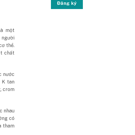
Đăng ký
là một
 người
cơ thể.
ụt chất
c nước
, K tan
g, crom
ác nhau
ưỡng có
và tham