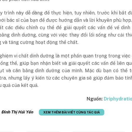
 trình này dễ dàng để thực hiện, tuy nhiên, trước khi bắt đ
với bác sĩ của bạn để được hướng dẫn và lời khuyên phù hợp
ất các điều chỉnh cụ thể để giải quyết các vấn đề về din
ằng dinh dưỡng, cùng với việc thay đổi lối sống như cải th
g và tăng cường hoạt động thể chất.
ghiệm vi chất dinh dưỡng là một phần quan trọng trong việc 
ổng thể, giúp bạn nhận biết và giải quyết các vấn đề liên q
hụt và cân bằng dinh dưỡng của mình. Mặc dù bạn có thể t
tra, nhưng lấy ý kiến từ các chuyên gia sẽ giúp đảm bảo tín
u quả của kết quả.
Nguồn:
Driphydrati
:
Đinh Thị Hải Yến
XEM THÊM BÀI VIẾT CÙNG TÁC GIẢ