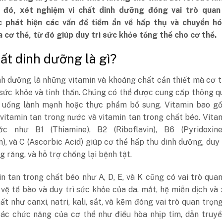
 đó, xét nghiệm vi chất dinh dưỡng đóng vai trò quan
c phát hiện các vấn đề tiềm ẩn về hấp thụ và chuyển hó
cơ thể, từ đó giúp duy trì sức khỏe tổng thể cho cơ thể.
hất dinh dưỡng là gì?
nh dưỡng là những vitamin và khoáng chất cần thiết mà cơ 
 sức khỏe và tinh thần. Chúng có thể được cung cấp thông 
 uống lành mạnh hoặc thực phẩm bổ sung. Vitamin bao g
itamin tan trong nước và vitamin tan trong chất béo. Vita
c như B1 (Thiamine), B2 (Riboflavin), B6 (Pyridoxine
), và C (Ascorbic Acid) giúp cơ thể hấp thu dinh dưỡng, duy 
 răng, và hỗ trợ chống lại bệnh tật.
n tan trong chất béo như A, D, E, và K cũng có vai trò qua
vệ tế bào và duy trì sức khỏe của da, mắt, hệ miễn dịch và
t như canxi, natri, kali, sắt, và kẽm đóng vai trò quan trọn
các chức năng của cơ thể như điều hòa nhịp tim, dẫn truy