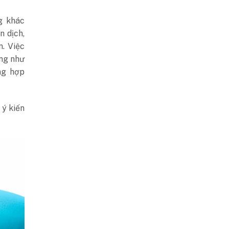
g khác
n dịch,
. Việc
ọng như
ng hợp
 ý kiến