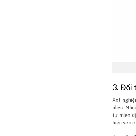
3. Đối
Xét nghiệ
nhau. Nhữn
tự miễn d
hiện sớm c