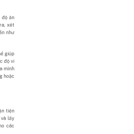
ế độ ăn
a, xét
 ẩn như
hể giúp
c độ vi
ủa mình
ng hoặc
ận tiện
 và lấy
ho các