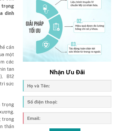
 trọng
a dinh
thể cần
qua một
ồm các
min tan
Nhận Ưu Đãi
), B12
trì sức
n trọng
 xương.
g trong
ền thần