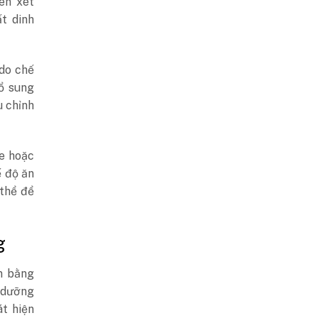
ên xét
t dinh
do chế
ổ sung
u chỉnh
e hoặc
ế độ ăn
 thể để
g
ân bằng
h dưỡng
t hiện