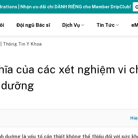
ydrations | Nhận ưu đãi chỉ DÀNH RIÊNG cho Member DripClub!
C
ôi
Đội ngũ Bác sĩ
Dịch Vụ
Tin Tức
eM
ủ
|
Thông Tin Y Khoa
hĩa của các xét nghiệm vi c
 dưỡng
Hiệ
nh dưỡng là yếu tố cần thiết không thể thiếu đối với sức k