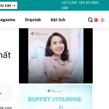
HOTLINE: +84 90 1885
hi tiết ➝
088
agazine
Dripclub
Đặt lịch
hất
n
hỏe con