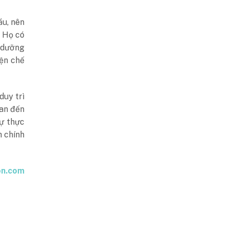
ầu, nên
. Họ có
h dưỡng
iện chế
duy trì
uan đến
ự thực
h chính
on.com