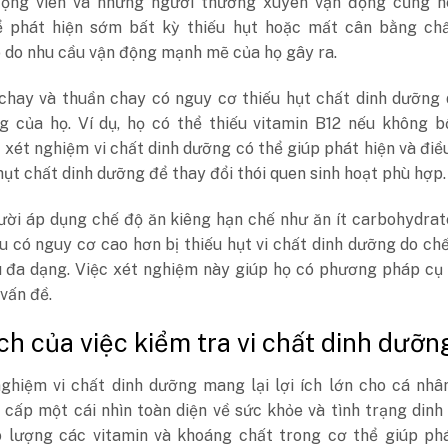
ộng viên và những người thường xuyên vận động cũng n
 phát hiện sớm bất kỳ thiếu hụt hoặc mất cân bằng chấ
 do nhu cầu vận động mạnh mẽ của họ gây ra.
chay và thuần chay có nguy cơ thiếu hụt chất dinh dưỡng 
g của họ. Ví dụ, họ có thể thiếu vitamin B12 nếu không b
 xét nghiệm vi chất dinh dưỡng có thể giúp phát hiện và điề
hụt chất dinh dưỡng để thay đổi thói quen sinh hoạt phù hợp.
ời áp dụng chế độ ăn kiêng hạn chế như ăn ít carbohydrat
u có nguy cơ cao hơn bị thiếu hụt vi chất dinh dưỡng do ch
u đa dạng. Việc xét nghiệm này giúp họ có phương pháp cụ
 vấn đề.
 ích của việc kiểm tra vi chất dinh dưỡn
nghiệm vi chất dinh dưỡng mang lại lợi ích lớn cho cá nh
 cấp một cái nhìn toàn diện về sức khỏe và tình trạng din
o lượng các vitamin và khoáng chất trong cơ thể giúp phá