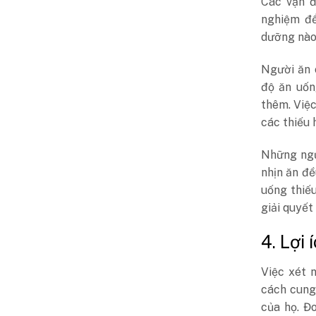
Các vận đ
nghiệm để
dưỡng nào
Người ăn 
độ ăn uốn
thêm. Việc
các thiếu 
Những ngư
nhịn ăn đề
uống thiế
giải quyết
4. Lợi
Việc xét 
cách cung
của họ. Đ