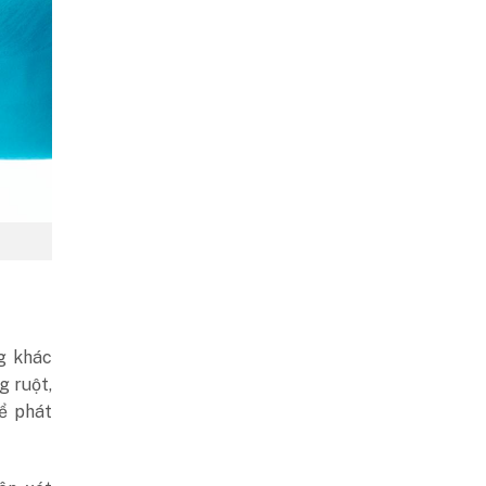
g khác
g ruột,
ể phát