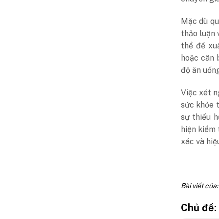
Mặc dù quy
thảo luận 
thể đề xu
hoặc cân b
độ ăn uốn
Việc xét n
sức khỏe t
sự thiếu 
hiện kiểm 
xác và hiệ
Bài viết của
Chủ đề: