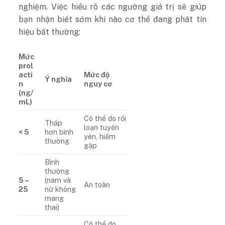
nghiệm. Việc hiểu rõ các ngưỡng giá trị sẽ giúp
bạn nhận biết sớm khi nào cơ thể đang phát tín
hiệu bất thường:
Mức
prol
acti
Mức độ
Ý nghĩa
n
nguy cơ
(ng/
mL)
Có thể do rối
Thấp
loạn tuyến
< 5
hơn bình
yên, hiếm
thường
gặp
Bình
thường
5 –
(nam và
An toàn
25
nữ không
mang
thai)
Có thể do