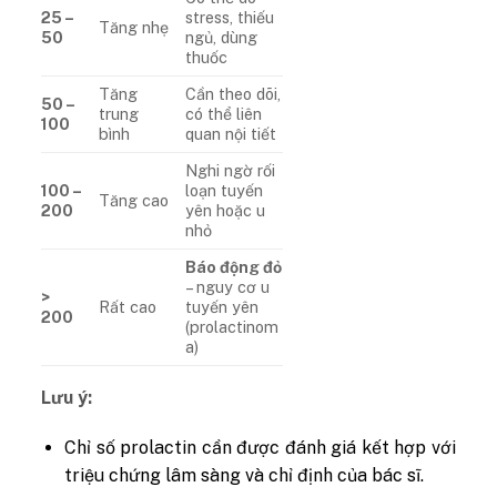
25 –
stress, thiếu
Tăng nhẹ
50
ngủ, dùng
thuốc
Tăng
Cần theo dõi,
50 –
trung
có thể liên
100
bình
quan nội tiết
Nghi ngờ rối
100 –
loạn tuyến
Tăng cao
200
yên hoặc u
nhỏ
Báo động đỏ
– nguy cơ u
>
Rất cao
tuyến yên
200
(prolactinom
a)
Lưu ý:
Chỉ số prolactin cần được đánh giá kết hợp với
triệu chứng lâm sàng và chỉ định của bác sĩ.