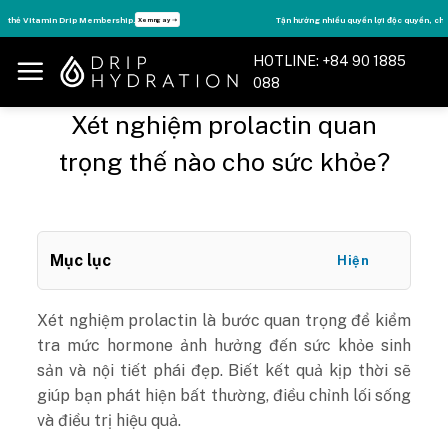
Skip
Tận hưởng nhiều quyền lợi độc quyền, chỉ DÀNH RIÊNG cho Member DripClub!
Chi tiết ➝
to
content
HOTLINE: +84 90 1885
088
Xét nghiệm prolactin quan
trọng thế nào cho sức khỏe?
Mục lục
Hiện
Xét nghiệm prolactin
là bước quan trọng để kiểm
tra mức hormone ảnh hưởng đến sức khỏe sinh
sản và nội tiết phái đẹp. Biết kết quả kịp thời sẽ
giúp bạn phát hiện bất thường, điều chỉnh lối sống
và điều trị hiệu quả.