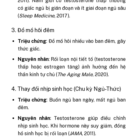
2011). Nam giới có testosterone thấp thường
có giấc ngủ bị gián đoạn và ít giai đoạn ngủ sâu
(
Sleep Medicine
, 2017).
3. Đổ mồ hôi đêm
Triệu chứng
: Đổ mồ hôi nhiều vào ban đêm, gây
thức giấc.
Nguyên nhân
: Rối loạn nội tiết tố (testosterone
thấp hoặc estrogen tăng) ảnh hưởng đến hệ
thần kinh tự chủ (
The Aging Male
, 2020).
4. Thay đổi nhịp sinh học (Chu kỳ Ngủ-Thức)
Triệu chứng
: Buồn ngủ ban ngày, mất ngủ ban
đêm.
Nguyên nhân
: Testosterone giúp điều chỉnh
nhịp sinh học. Khi hormone này suy giảm, đồng
hồ sinh học bị rối loạn (
JAMA
, 2011).