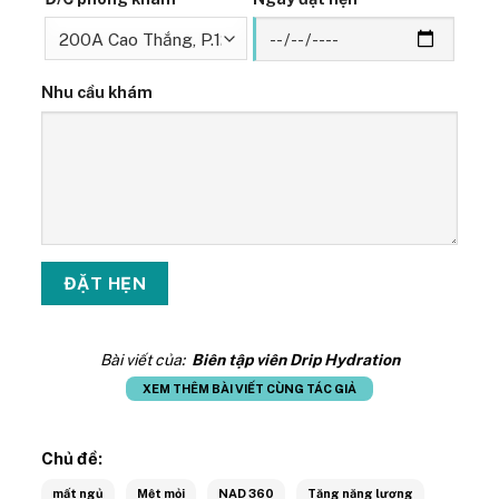
Nhu cầu khám
Bài viết của:
Biên tập viên Drip Hydration
XEM THÊM BÀI VIẾT CÙNG TÁC GIẢ
Chủ đề:
mất ngủ
Mệt mỏi
NAD 360
Tăng năng lượng