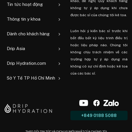
khảo, đề nghị Quý khách hàng
Tin tức hoạt động
không tự ý áp dụng khi chưa
được bác sĩ của chúng tôi kê toa.
Thông tin y khoa
Luôn hỏi ý kiến ​​bác sĩ trước khi
Dành cho khách hàng
bắt đầu bất kỳ liệu trình điều trị
hoặc liệu pháp nào. Chúng tôi
Drip Asia
không chịu trách nhiệm về các
trường hợp tự ý áp dụng mà
Drip Hydration.com
không có sự chỉ định hoặc kê toa
của các bác sĩ.
Sở Y Tế TP Hồ Chí Minh
+849 0188 5088
THEO DÕI TIN TỨC VÀ DỊCH VỤ MỚI NHẤT CỦA CHÚNG TÔI