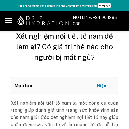
Skip
hip.
Tận hưởng nhiều quyền lợi độc quyền, chỉ DÀNH RIÊNG cho Member D
Xem ngay ➝
to
content
HOTLINE: +84 90 1885
088
Xét nghiệm nội tiết tố nam để
làm gì? Có giá trị thế nào cho
người bị mất ngủ?
Mục lục
Hiện
Xét nghiệm nội tiết tố nam là một công cụ quan
trọng giúp đánh giá tình trạng sức khỏe sinh sản
của nam giới. Các xét nghiệm nội tiết tố này giúp
chẩn đoán các vấn đề về hormone, từ đó hỗ trợ