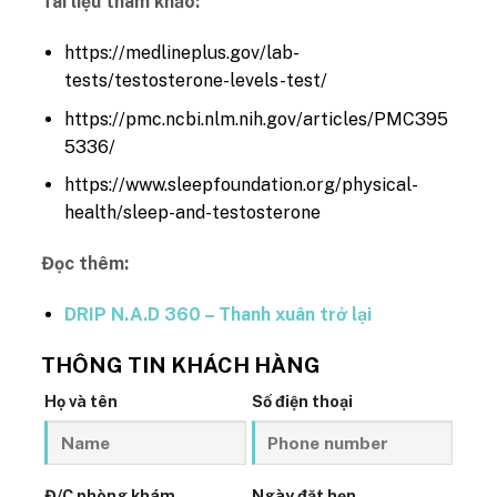
Tài liệu tham khảo:
https://medlineplus.gov/lab-
tests/testosterone-levels-test/
https://pmc.ncbi.nlm.nih.gov/articles/PMC395
5336/
https://www.sleepfoundation.org/physical-
health/sleep-and-testosterone
Đọc thêm:
DRIP N.A.D 360 – Thanh xuân trở lại
THÔNG TIN KHÁCH HÀNG
Họ và tên
Số điện thoại
Đ/C phòng khám
Ngày đặt hẹn