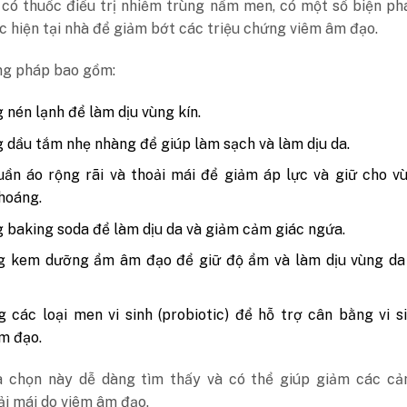
 có thuốc điều trị nhiễm trùng nấm men, có một số biện p
c hiện tại nhà để giảm bớt các triệu chứng viêm âm đạo.
g pháp bao gồm:
 nén lạnh để làm dịu vùng kín.
 dầu tắm nhẹ nhàng để giúp làm sạch và làm dịu da.
ần áo rộng rãi và thoải mái để giảm áp lực và giữ cho v
hoáng.
 baking soda để làm dịu da và giảm cảm giác ngứa.
g kem dưỡng ẩm âm đạo để giữ độ ẩm và làm dịu vùng da 
.
 các loại men vi sinh (probiotic) để hỗ trợ cân bằng vi s
m đạo.
 chọn này dễ dàng tìm thấy và có thể giúp giảm các cả
i mái do viêm âm đạo.