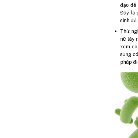
đạo để 
Đây là 
sinh đẻ.
Thử ng
nữ lấy 
xem có
sung có
pháp đi