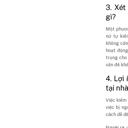
3. Xét
gì?
Một phươ
nữ tự kiể
không cần
hoạt động
trọng cho
vấn đề khá
4. Lợi
tại nh
Việc kiểm 
việc bị n
cách dễ dà
Ngoài ra, 