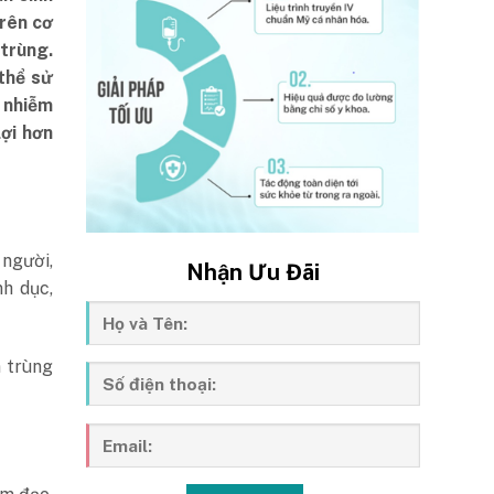
trên cơ
trùng.
 thể sử
 nhiễm
ợi hơn
 người,
Nhận Ưu Đãi
h dục,
 trùng