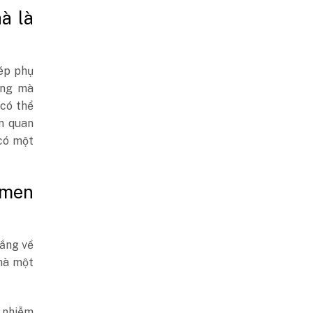
à là
ép phụ
ông mà
có thể
n quan
có một
 men
lắng về
nhà một
c nhiễm