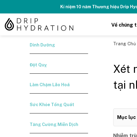
Skip
Kỉ niệm 10 năm Thương hiệu Drip H
to
content
Về chúng t
Trang Ch
Dinh Dưỡng
Đột Quỵ
Xét 
tại 
Làm Chậm Lão Hoá
Sức Khỏe Tổng Quát
Mục lục
Tăng Cường Miễn Dịch
Nhiễm trù