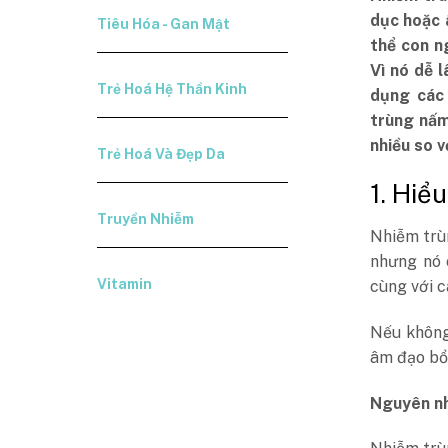
dục hoặc 
Tiêu Hóa - Gan Mật
thể con n
Vì nó dễ l
Trẻ Hoá Hệ Thần Kinh
dụng các 
trùng nấm
nhiều so v
Trẻ Hoá Và Đẹp Da
1. Hiể
Truyền Nhiễm
Nhiễm trù
nhưng nó 
Vitamin
cùng với c
Nếu không
âm đạo bổ 
Nguyên nh