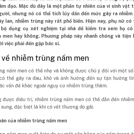
âm đạo. Mặc dù đây là một phần tự nhiên của vi sinh vật 
gười, nhưng nó có thể tích lũy dần đến mức gây ra nhiễm 
ây lan, nhiễm trùng này rất phổ biến. Hiện nay, phụ nữ có
bộ dụng cụ xét nghiệm tại nhà để kiểm tra xem họ có
 men hay không. Phương pháp này nhanh chóng và tiện l
ới việc phải đến gặp bác sĩ.
u về nhiễm trùng nấm men
ng nấm men có thể nhẹ và không được chú ý đối với một số
có thể gây ra đau, khô và ảnh hưởng đến sự tận hưởng tìn
ác vấn đề khác ngoài nguy cơ nhiễm trùng thêm.
 được điều trị, nhiễm trùng nấm men có thể dẫn đến nhiễm
sung, đặc biệt là khi có vết thương do gãi.
ân của nhiễm trùng nấm men