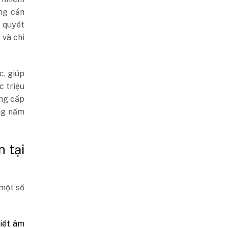
ng cần
ể quyết
 và chi
c, giúp
c triệu
ung cấp
ng nấm
 tại
 một số
iết âm