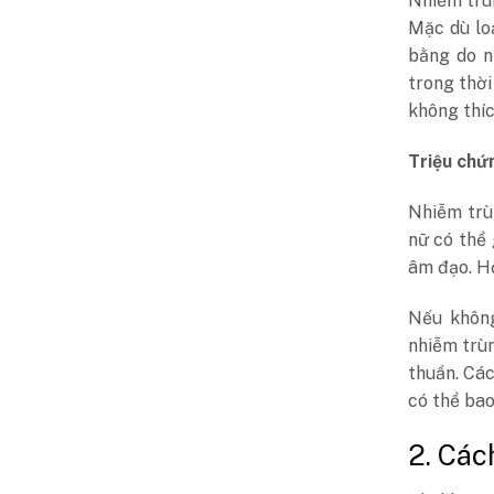
Nhiễm trù
Mặc dù lo
bằng do n
trong thời
không thíc
Triệu chứ
Nhiễm trù
nữ có thể
âm đạo. Họ
Nếu không
nhiễm trù
thuần. Cá
có thể bao
2. Các