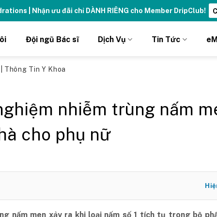
ydrations | Nhận ưu đãi chỉ DÀNH RIÊNG cho Member DripClub!
C
ôi
Đội ngũ Bác sĩ
Dịch Vụ
Tin Tức
eM
ủ
|
Thông Tin Y Khoa
nghiệm nhiễm trùng nấm m
nhà cho phụ nữ
Hiệ
ng nấm men xảy ra khi loại nấm số 1 tích tụ trong bộ phậ