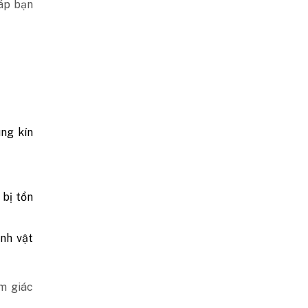
háp bạn
ùng kín
bị tổn
inh vật
m giác