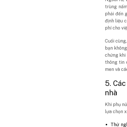
trùng nấm
phải đến g
định liệu 
phí cho vi
Cuối cùng,
bạn không 
chứng khi
thông tin
men và các
5. Các
nhà
Khi phụ nữ
lựa chọn x
Thử ng