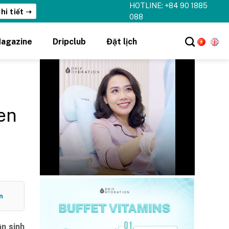
HOTLINE: +84 90 1885
hi tiết ➝
088
agazine
Dripclub
Đặt lịch
en
n
n sinh