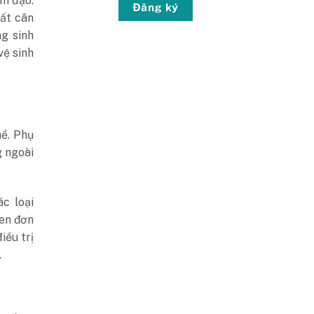
m đạo.
Đăng ký
mất cân
g sinh
vệ sinh
ể. Phụ
g ngoài
c loại
en đơn
iều trị
.