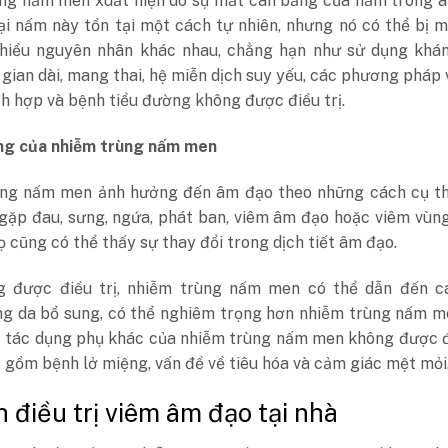
ng nấm men xuất hiện do sự mất cân bằng của nấm trong â
ại nấm này tồn tại một cách tự nhiên, nhưng nó có thể bị 
hiều nguyên nhân khác nhau, chẳng hạn như sử dụng khán
 gian dài, mang thai, hệ miễn dịch suy yếu, các phương pháp 
h hợp và bệnh tiểu đường không được điều trị.
ng của nhiễm trùng nấm men
ng nấm men ảnh hưởng đến âm đạo theo những cách cụ th
 gặp đau, sưng, ngứa, phát ban, viêm âm đạo hoặc viêm vùn
 cũng có thể thấy sự thay đổi trong dịch tiết âm đạo.
 được điều trị, nhiễm trùng nấm men có thể dẫn đến cá
ng da bổ sung, có thể nghiêm trọng hơn nhiễm trùng nấm m
c tác dụng phụ khác của nhiễm trùng nấm men không được đ
 gồm bệnh lở miệng, vấn đề về tiêu hóa và cảm giác mệt mỏi
h điều trị viêm âm đạo tại nhà