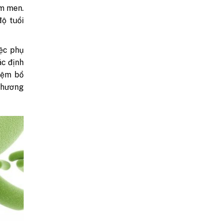
ấm men.
độ tuổi
ệc phụ
ác định
iệm bổ
phương