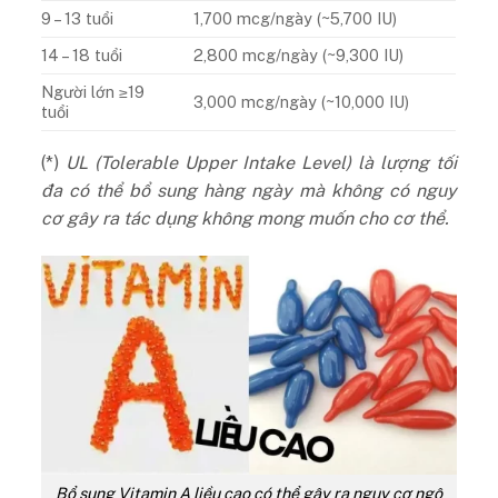
9 – 13 tuổi
1,700 mcg/ngày (~5,700 IU)
14 – 18 tuổi
2,800 mcg/ngày (~9,300 IU)
Người lớn ≥19
3,000 mcg/ngày (~10,000 IU)
tuổi
(*)
UL (Tolerable Upper Intake Level) là lượng tối
đa có thể bổ sung hàng ngày mà không có nguy
cơ gây ra tác dụng không mong muốn cho cơ thể.
Bổ sung Vitamin A liều cao có thể gây ra nguy cơ ngộ