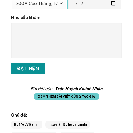
Nhu cầu khám
Bài viết của:
Trần Huỳnh Khánh Nhàn
XEM THÊM BÀI VIẾT CÙNG TÁC GIẢ
Chủ đề:
Buffet Vitamin
người thiếu hụt vitamin