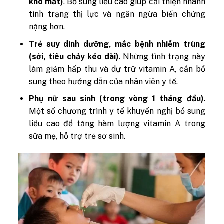
khô mắt)
. Bổ sung liều cao giúp cải thiện nhanh
tình trạng thị lực và ngăn ngừa biến chứng
nặng hơn.
Trẻ suy dinh dưỡng, mắc bệnh nhiễm trùng
(sởi, tiêu chảy kéo dài)
. Những tình trạng này
làm giảm hấp thu và dự trữ vitamin A, cần bổ
sung theo hướng dẫn của nhân viên y tế.
Phụ nữ sau sinh (trong vòng 1 tháng đầu)
.
Một số chương trình y tế khuyến nghị bổ sung
liều cao để tăng hàm lượng vitamin A trong
sữa mẹ, hỗ trợ trẻ sơ sinh.