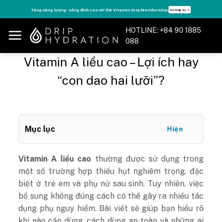
Skip
Tăng năng lượng - sống đỉnh cao với thẻ Vitamin Drip Membership.
Xem ngay ➝
to
content
HOTLINE: +84 90 1885
088
Vitamin A liều cao – Lợi ích hay
“con dao hai lưỡi”?
Mục lục
Hiện
Vitamin A liều cao
thường được sử dụng trong
một số trường hợp thiếu hụt nghiêm trọng, đặc
biệt ở trẻ em và phụ nữ sau sinh. Tuy nhiên, việc
bổ sung không đúng cách có thể gây ra nhiều tác
dụng phụ nguy hiểm. Bài viết sẽ giúp bạn hiểu rõ
khi nào cần dùng, cách dùng an toàn và những ai