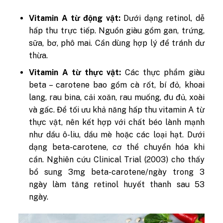
Vitamin A từ động vật:
Dưới dạng retinol, dễ
hấp thu trực tiếp. Nguồn giàu gồm gan, trứng,
sữa, bơ, phô mai. Cần dùng hợp lý để tránh dư
thừa.
Vitamin A từ thực vật:
Các thực phẩm giàu
beta – carotene bao gồm cà rốt, bí đỏ, khoai
lang, rau bina, cải xoăn, rau muống, đu đủ, xoài
và gấc. Để tối ưu khả năng hấp thu vitamin A từ
thực vật, nên kết hợp với chất béo lành mạnh
như dầu ô-liu, dầu mè hoặc các loại hạt. Dưới
dạng beta-carotene, cơ thể chuyển hóa khi
cần. Nghiên cứu
Cli
n
ical Trial
(2003) cho thấy
bổ sung 3mg beta-carotene/ngày trong 3
ngày làm tăng retinol huyết thanh sau 53
ngày.