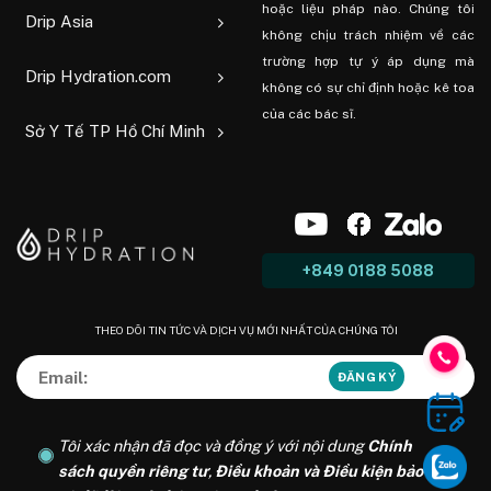
hoặc liệu pháp nào. Chúng tôi
Drip Asia
không chịu trách nhiệm về các
trường hợp tự ý áp dụng mà
Drip Hydration.com
không có sự chỉ định hoặc kê toa
của các bác sĩ.
Sở Y Tế TP Hồ Chí Minh
+849 0188 5088
THEO DÕI TIN TỨC VÀ DỊCH VỤ MỚI NHẤT CỦA CHÚNG TÔI
Tôi xác nhận đã đọc và đồng ý với nội dung
Chính
sách quyền riêng tư
,
Điều khoản và Điều kiện bảo