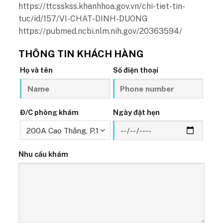
https://ttcsskss.khanhhoa.gov.vn/chi-tiet-tin-
tuc/id/157/VI-CHAT-DINH-DUONG
https://pubmed.ncbi.nlm.nih.gov/20363594/
THÔNG TIN KHÁCH HÀNG
Họ và tên
Số điện thoại
Đ/C phòng khám
Ngày đặt hẹn
Nhu cầu khám