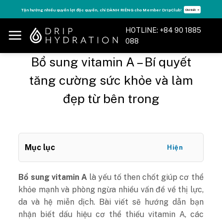
Skip
Tận hưởng nhiều quyền lợi độc quyền, chỉ DÀNH RIÊNG cho Member DripClub!
Chi tiết ➝
to
content
HOTLINE: +84 90 1885
088
Bổ sung vitamin A – Bí quyết
tăng cường sức khỏe và làm
đẹp từ bên trong
Mục lục
Hiện
Bổ sung vitamin A
là yếu tố then chốt giúp cơ thể
khỏe mạnh và phòng ngừa nhiều vấn đề về thị lực,
da và hệ miễn dịch. Bài viết sẽ hướng dẫn bạn
nhận biết dấu hiệu cơ thể thiếu vitamin A, các