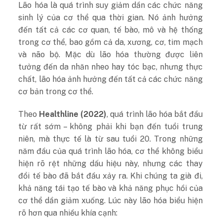
Lão hóa là quá trình suy giảm dần các chức năng
sinh lý của cơ thể qua thời gian. Nó ảnh hưởng
đến tất cả các cơ quan, tế bào, mô và hệ thống
trong cơ thể, bao gồm cả da, xương, cơ, tim mạch
và não bộ. Mặc dù lão hóa thường được liên
tưởng đến da nhăn nheo hay tóc bạc, nhưng thực
chất, lão hóa ảnh hưởng đến tất cả các chức năng
cơ bản trong cơ thể.
Theo
Healthline (2022)
, quá trình lão hóa bắt đầu
từ rất sớm – không phải khi bạn đến tuổi trung
niên, mà thực tế là từ sau tuổi 20. Trong những
năm đầu của quá trình lão hóa, cơ thể không biểu
hiện rõ rệt những dấu hiệu này, nhưng các thay
đổi tế bào đã bắt đầu xảy ra. Khi chúng ta già đi,
khả năng tái tạo tế bào và khả năng phục hồi của
cơ thể dần giảm xuống. Lúc này lão hóa biểu hiện
rõ hơn qua nhiều khía cạnh:​