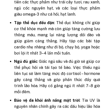
tiên các thực phẩm như trái cây tươi, rau xanh,
ngũ cốc nguyên hạt, và các loại thực phẩm
giàu omega-3 như cá hồi, hạt lanh.
Tập thể dục đều đặn
: Thể dục không chỉ giúp
cơ thể khỏe mạnh mà còn giúp tăng cường lưu
thông máu, mang lại năng lượng dồi dào và
giúp giảm căng thẳng. Hãy tập các bài tập
cardio nhẹ nhàng như đi bộ, chạy bộ, yoga hoặc
bơi lội ít nhất 3–4 lần mỗi tuần.
Ngủ đủ giấc
: Giấc ngủ sâu và đủ giờ sẽ giúp cơ
thể phục hồi và tái tạo tế bào. Việc thiếu ngủ
liên tục sẽ làm tăng mức độ cortisol – hormone
gây căng thẳng và góp phần thúc đẩy quá
trình lão hóa. Hãy cố gắng ngủ ít nhất 7–8 giờ
mỗi đêm.
Bảo vệ da khỏi ánh nắng mặt trời
: Tia UV là
nguyên nhân chính gây ra các dấu hiệu lão hóa