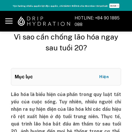
Skip
Tăng năng lượng - sống đỉnh cao với thẻ Vitamin Drip Membership.
Xem ngay ➝
to
content
HOTLINE: +84 90 1885
088
Vì sao cần chống lão hóa ngay
sau tuổi 20?
Mục lục
Hiện
Lão hóa là biểu hiện của phần trong quy luật tất
yếu của cuộc sống. Tuy nhiên, nhiều người chỉ
nhận ra sự hiện diện của lão hóa khi các dấu hiệu
rõ rệt xuất hiện ở độ tuổi trung niên. Thực tế,
quá trình lão hóa bắt đầu âm thầm từ sau tuổi
20, ảnh hưởng đến mọi hệ thống trong cơ thể,