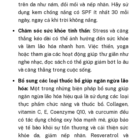
trên da như nám, đồi mồi và nếp nhăn. Hãy sử
dụng kem chống nắng có SPF ít nhất 30 mỗi
ngày, ngay cả khi trời không nắng.
Chăm sóc sức khỏe tinh thần
: Stress và căng
thẳng kéo dài có thể ảnh hưởng đến sức khỏe
và làm lão hóa nhanh hơn. Việc thiền, yoga
hoặc tham gia các hoạt động giúp thư giãn như
nghe nhạc, đọc sách có thể giúp giảm bớt lo âu
và căng thẳng trong cuộc sống.
Bổ sung các loại thuốc bổ giúp ngăn ngừa lão
hóa:
Một trong những biện pháp bổ sung giúp
ngăn ngừa lão hóa hiệu quả là sử dụng các loại
thực phẩm chức năng và thuốc bổ. Collagen,
vitamin C, E, Coenzyme Q10, và curcumin đều
có tác dụng chống oxy hóa mạnh mẽ, giúp bảo
vệ tế bào khỏi sự tổn thương và cải thiện sức
khỏe da, giảm nếp nhăn. Resveratrol và