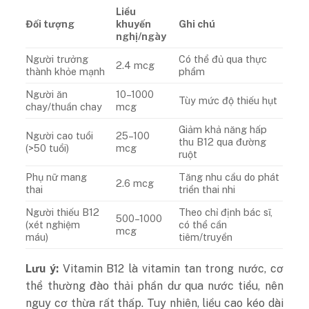
Liều
Đối tượng
khuyến
Ghi chú
nghị/ngày
Người trưởng
Có thể đủ qua thực
2.4 mcg
thành khỏe mạnh
phẩm
Người ăn
10–1000
Tùy mức độ thiếu hụt
chay/thuần chay
mcg
Giảm khả năng hấp
Người cao tuổi
25–100
thu B12 qua đường
(>50 tuổi)
mcg
ruột
Phụ nữ mang
Tăng nhu cầu do phát
2.6 mcg
thai
triển thai nhi
Người thiếu B12
Theo chỉ định bác sĩ,
500–1000
(xét nghiệm
có thể cần
mcg
máu)
tiêm/truyền
Lưu ý:
Vitamin B12 là vitamin tan trong nước, cơ
thể thường đào thải phần dư qua nước tiểu, nên
nguy cơ thừa rất thấp. Tuy nhiên, liều cao kéo dài