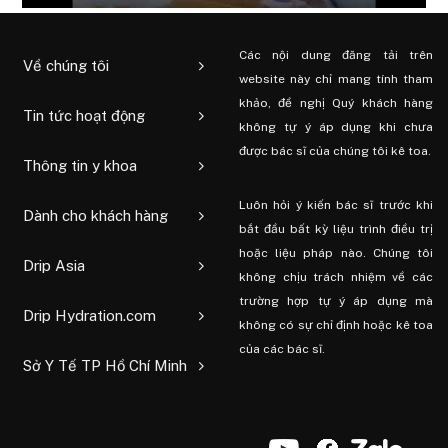
Các nội dung đăng tải trên
Về chúng tôi
website này chỉ mang tính tham
khảo, đề nghị Quý khách hàng
Tin tức hoạt động
không tự ý áp dụng khi chưa
được bác sĩ của chúng tôi kê toa.
Thông tin y khoa
Luôn hỏi ý kiến ​​bác sĩ trước khi
Dành cho khách hàng
bắt đầu bất kỳ liệu trình điều trị
hoặc liệu pháp nào. Chúng tôi
Drip Asia
không chịu trách nhiệm về các
trường hợp tự ý áp dụng mà
Drip Hydration.com
không có sự chỉ định hoặc kê toa
của các bác sĩ.
Sở Y Tế TP Hồ Chí Minh