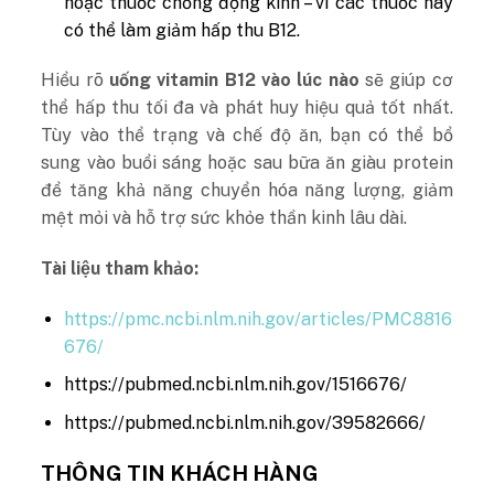
hoặc thuốc chống động kinh – vì các thuốc này
có thể làm giảm hấp thu B12.
Hiểu rõ
uống vitamin B12 vào lúc nào
sẽ giúp cơ
thể hấp thu tối đa và phát huy hiệu quả tốt nhất.
Tùy vào thể trạng và chế độ ăn, bạn có thể bổ
sung vào buổi sáng hoặc sau bữa ăn giàu protein
để tăng khả năng chuyển hóa năng lượng, giảm
mệt mỏi và hỗ trợ sức khỏe thần kinh lâu dài.
Tài liệu tham khảo:
https://pmc.ncbi.nlm.nih.gov/articles/PMC8816
676/
https://pubmed.ncbi.nlm.nih.gov/1516676/
https://pubmed.ncbi.nlm.nih.gov/39582666/
THÔNG TIN KHÁCH HÀNG