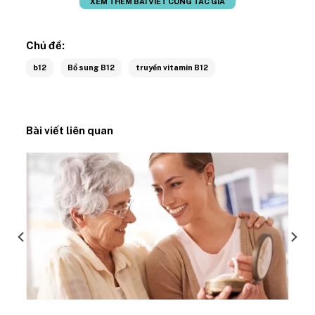
XEM THÊM BÀI VIẾT CÙNG TÁC GIẢ
Chủ đề:
b12
Bổ sung B12
truyền vitamin B12
Bài viết liên quan