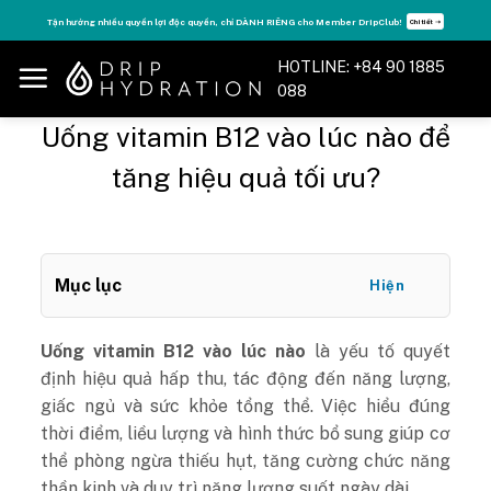
Skip
Tận hưởng nhiều quyền lợi độc quyền, chỉ DÀNH RIÊNG cho Member DripClub!
Chi tiết ➝
to
content
HOTLINE: +84 90 1885
088
Uống vitamin B12 vào lúc nào để
tăng hiệu quả tối ưu?
Mục lục
Hiện
Uống vitamin B12 vào lúc nào
là yếu tố quyết
định hiệu quả hấp thu, tác động đến năng lượng,
giấc ngủ và sức khỏe tổng thể. Việc hiểu đúng
thời điểm, liều lượng và hình thức bổ sung giúp cơ
thể phòng ngừa thiếu hụt, tăng cường chức năng
thần kinh và duy trì năng lượng suốt ngày dài.