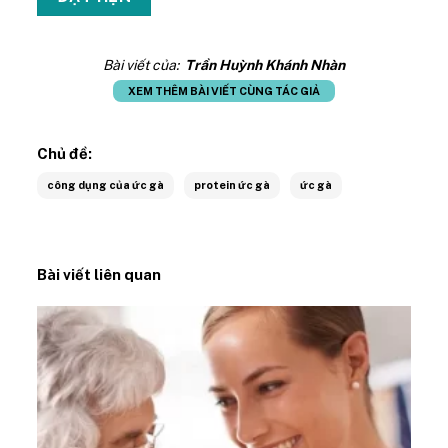
Bài viết của:
Trần Huỳnh Khánh Nhàn
XEM THÊM BÀI VIẾT CÙNG TÁC GIẢ
Chủ đề:
công dụng của ức gà
protein ức gà
ức gà
Bài viết liên quan