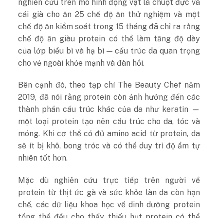
nghiên cứu trên mô hình động vật là chuột đực và
cái già
cho ăn 25 chế độ ăn thử nghiệm và một
chế độ ăn kiểm soát trong 15 tháng
đã chỉ ra rằng
chế độ ăn giàu protein có thể làm tăng độ dày
của lớp biểu bì và hạ bì — cấu trúc da quan trọng
cho vẻ ngoài khỏe mạnh và đàn hồi.
Bên cạnh đó, theo tạp chí The Beauty Chef năm
2019, đã nói rằng protein còn ảnh hưởng đến các
thành phần cấu trúc khác của da như keratin —
một loại protein tạo nên cấu trúc cho da, tóc và
móng. Khi cơ thể có đủ amino acid từ protein, da
sẽ ít bị khô, bong tróc và có thể duy trì độ ẩm tự
nhiên tốt hơn.
Mặc dù nghiên cứu trực tiếp trên người về
protein từ thịt ức gà và sức khỏe làn da còn hạn
chế, các dữ liệu khoa học về dinh dưỡng protein
tổng thể đều cho thấy thiếu hụt protein có thể