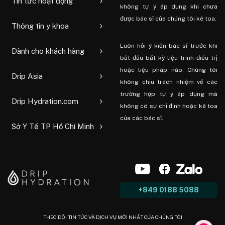
Tin tức hoạt động
không tự ý áp dụng khi chưa
được bác sĩ của chúng tôi kê toa.
Thông tin y khoa
Luôn hỏi ý kiến ​​bác sĩ trước khi
Dành cho khách hàng
bắt đầu bất kỳ liệu trình điều trị
hoặc liệu pháp nào. Chúng tôi
Drip Asia
không chịu trách nhiệm về các
trường hợp tự ý áp dụng mà
Drip Hydration.com
không có sự chỉ định hoặc kê toa
của các bác sĩ.
Sở Y Tế TP Hồ Chí Minh
+849 0188 5088
THEO DÕI TIN TỨC VÀ DỊCH VỤ MỚI NHẤT CỦA CHÚNG TÔI