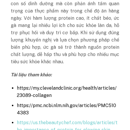
con số dinh dưỡng mà còn phản ánh tầm quan
trọng của thực phẩm này trong chế độ ăn hàng
ngày. Với hàm lượng protein cao, ít chất béo, ức
gà mang lại nhiều lợi ích cho sức khỏe làn da, hỗ
trợ phục hồi và duy trì cơ bắp. Khi sử dụng đúng
lượng khuyến nghị và lựa chọn phương pháp chế
biến phù hợp, ức gà sẽ trở thành nguồn protein
chất lượng, dễ hấp thu và phù hợp cho nhiều mục
tiêu sức khỏe khác nhau.
Tài liệu tham khảo:
https://my.clevelandclinic.org/health/articles/
23089-collagen
https://pmc.ncbi.nlm.nih.gov/articles/PMC510
4383
https://us.thebeautychef.com/blogs/articles/t
he-importance-of-protein-for-glowing-skin-