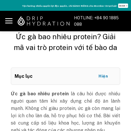
Skip
Tận hưởng nhiều quyền lợi độc quyền, chỉ DÀNH RIÊNG cho Member DripClub!
Chi tiết ➝
to
content
HOTLINE: +84 90 1885
088
Ức gà bao nhiêu protein? Giải
mã vai trò protein với tế bào da
Mục lục
Hiện
Ức gà bao nhiêu protein
là câu hỏi được nhiều
người quan tâm khi xây dựng chế độ ăn lành
mạnh. Không chỉ giàu protein, ức gà còn mang lại
lợi ích cho làn da, hỗ trợ phục hồi cơ thể. Bài viết
sẽ cung cấp số liệu khoa học, lượng ăn khuyến
nghị và tác động của các phương pháp nấu.