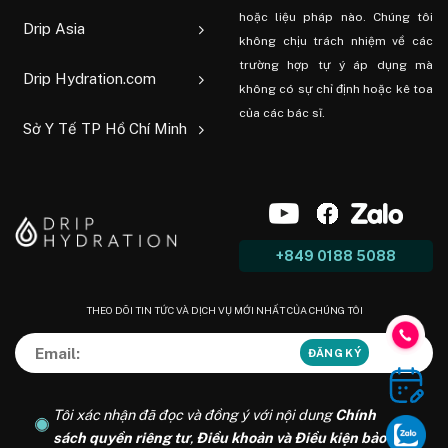
hoặc liệu pháp nào. Chúng tôi
Drip Asia
không chịu trách nhiệm về các
trường hợp tự ý áp dụng mà
Drip Hydration.com
không có sự chỉ định hoặc kê toa
của các bác sĩ.
Sở Y Tế TP Hồ Chí Minh
+849 0188 5088
THEO DÕI TIN TỨC VÀ DỊCH VỤ MỚI NHẤT CỦA CHÚNG TÔI
Tôi xác nhận đã đọc và đồng ý với nội dung
Chính
sách quyền riêng tư
,
Điều khoản và Điều kiện bảo