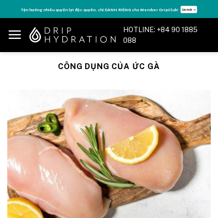
Skip
Tận hưởng nhiều quyền lợi độc quyền, chỉ DÀNH RIÊNG cho Member DripClub!
Chi tiết ➝
to
content
HOTLINE: +84 90 1885
088
CÔNG DỤNG CỦA ỨC GÀ