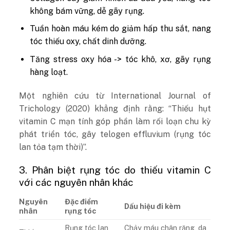
không bám vững, dễ gãy rụng.
Tuần hoàn máu kém do giảm hấp thu sắt, nang
tóc thiếu oxy, chất dinh dưỡng.
Tăng stress oxy hóa -> tóc khô, xơ, gãy rụng
hàng loạt.
Một nghiên cứu từ International Journal of
Trichology (2020) khẳng định rằng: “Thiếu hụt
vitamin C mạn tính góp phần làm rối loạn chu kỳ
phát triển tóc, gây telogen effluvium (rụng tóc
lan tỏa tạm thời)”.
3. Phân biệt rụng tóc do thiếu vitamin C
với các nguyên nhân khác
Nguyên
Đặc điểm
Dấu hiệu đi kèm
nhân
rụng tóc
Rụng tóc lan
Chảy máu chân răng, da