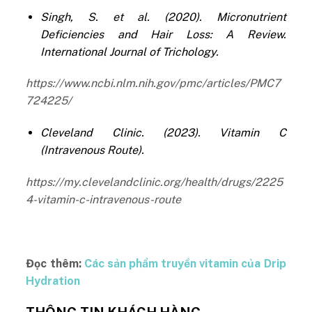
Singh, S. et al. (2020). Micronutrient
Deficiencies and Hair Loss: A Review.
International Journal of Trichology.
https://www.ncbi.nlm.nih.gov/pmc/articles/PMC7
724225/
Cleveland Clinic. (2023). Vitamin C
(Intravenous Route).
https://my.clevelandclinic.org/health/drugs/2225
4-vitamin-c-intravenous-route
Đọc thêm:
Các sản phẩm truyền vitamin của Drip
Hydration