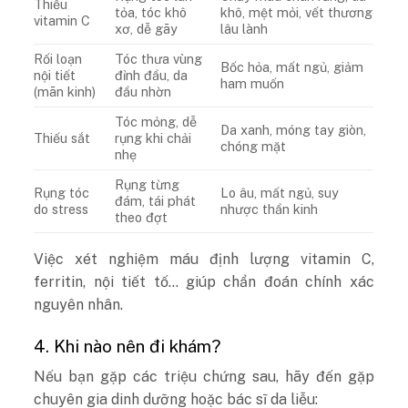
Thiếu
tỏa, tóc khô
khô, mệt mỏi, vết thương
vitamin C
xơ, dễ gãy
lâu lành
Rối loạn
Tóc thưa vùng
Bốc hỏa, mất ngủ, giảm
nội tiết
đỉnh đầu, da
ham muốn
(mãn kinh)
đầu nhờn
Tóc mỏng, dễ
Da xanh, móng tay giòn,
Thiếu sắt
rụng khi chải
chóng mặt
nhẹ
Rụng từng
Rụng tóc
Lo âu, mất ngủ, suy
đám, tái phát
do stress
nhược thần kinh
theo đợt
Việc xét nghiệm máu định lượng vitamin C,
ferritin, nội tiết tố… giúp chẩn đoán chính xác
nguyên nhân.
4. Khi nào nên đi khám?
Nếu bạn gặp các triệu chứng sau, hãy đến gặp
chuyên gia dinh dưỡng hoặc bác sĩ da liễu: