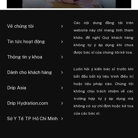
Các nội dung đăng tải trên
Về chúng tôi
website này chỉ mang tính tham
khảo, đề nghị Quý khách hàng
Tin tức hoạt động
không tự ý áp dụng khi chưa
được bác sĩ của chúng tôi kê toa.
Thông tin y khoa
Luôn hỏi ý kiến ​​bác sĩ trước khi
Dành cho khách hàng
bắt đầu bất kỳ liệu trình điều trị
hoặc liệu pháp nào. Chúng tôi
Drip Asia
không chịu trách nhiệm về các
trường hợp tự ý áp dụng mà
Drip Hydration.com
không có sự chỉ định hoặc kê toa
của các bác sĩ.
Sở Y Tế TP Hồ Chí Minh