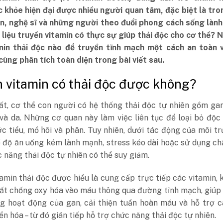
 khỏe hiện đại được nhiều người quan tâm, đặc biệt là tro
n, nghệ sĩ và những người theo đuổi phong cách sống lành
 liệu truyền vitamin có thực sự giúp thải độc cho cơ thể? 
min thải độc nào để truyền tĩnh mạch một cách an toàn v
ùng phân tích toàn diện trong bài viết sau.
 vitamin có thải độc được không?
t, cơ thể con người có hệ thống thải độc tự nhiên gồm gan
 và da. Những cơ quan này làm việc liên tục để loại bỏ độc
 tiểu, mồ hôi và phân. Tuy nhiên, dưới tác động của môi t
 độ ăn uống kém lành mạnh, stress kéo dài hoặc sử dụng ch
c năng thải độc tự nhiên có thể suy giảm.
amin thải độc được hiểu là cung cấp trực tiếp các vitamin,
hất chống oxy hóa vào máu thông qua đường tĩnh mạch, giúp
g hoạt động của gan, cải thiện tuần hoàn máu và hỗ trợ c
ển hóa – từ đó gián tiếp hỗ trợ chức năng thải độc tự nhiên.