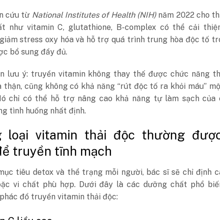
n cứu từ
National Institutes of Health (NIH)
năm 2022 cho th
t như vitamin C, glutathione, B-complex có thể cải thiệ
giảm stress oxy hóa và hỗ trợ quá trình trung hòa độc tố t
ợc bổ sung đầy đủ.
ần lưu ý: truyền vitamin không thay thế được chức năng t
à thận, cũng không có khả năng “rút độc tố ra khỏi máu” m
Nó chỉ có thể hỗ trợ nâng cao khả năng tự làm sạch của 
g tình huống nhất định.
 loại vitamin thải độc thường đượ
ể truyền tĩnh mạch
ục tiêu detox và thể trạng mỗi người, bác sĩ sẽ chỉ định c
oặc vi chất phù hợp. Dưới đây là các dưỡng chất phổ biế
phác đồ truyền vitamin thải độc: