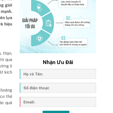
ng giới
 mạnh.
Nên lựa
à hiệu
, thận,
 tố qua
Nhận Ưu Đãi
rường ô
ất kích
 khoáng
 cơ thể
ác quá