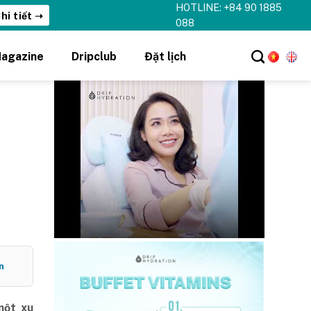
HOTLINE: +84 90 1885
hi tiết ➝
088
agazine
Dripclub
Đặt lịch
n
một xu