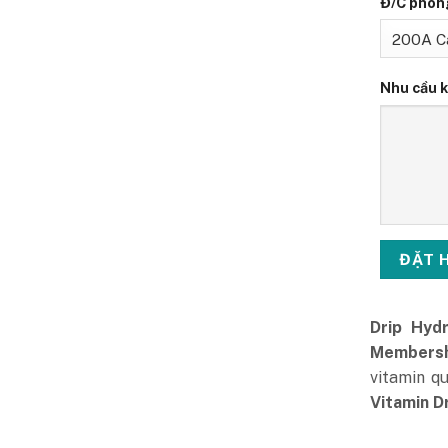
Đ/C phòn
Nhu cầu 
Drip Hyd
Members
vitamin q
Vitamin D