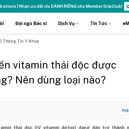
ydrations | Nhận ưu đãi chỉ DÀNH RIÊNG cho Member DripClub!
C
ôi
Đội ngũ Bác sĩ
Dịch Vụ
Tin Tức
eM
ủ
|
Thông Tin Y Khoa
ền vitamin thải độc được
g? Nên dùng loại nào?
Hiệ
tamin thải độc (IV vitamin detox) đang dần trở thành 