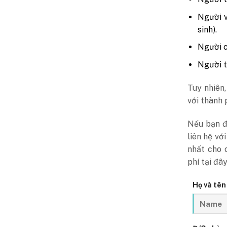
Người v
sinh).
Người c
Người t
Tuy nhiên,
với thành 
Nếu bạn đ
liên hệ vớ
nhất cho 
phí tại đây
Họ và tên