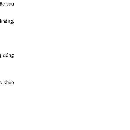
oặc sau
 kháng,
ng đúng
ức khỏe