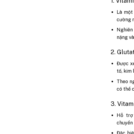
1. Vitam
Là một 
cường m
Nghiên 
nặng và
2. Gluta
Được xe
tố, kim 
Theo ng
có thể 
3. Vitam
Hỗ trợ
chuyển 
Đặc biệ