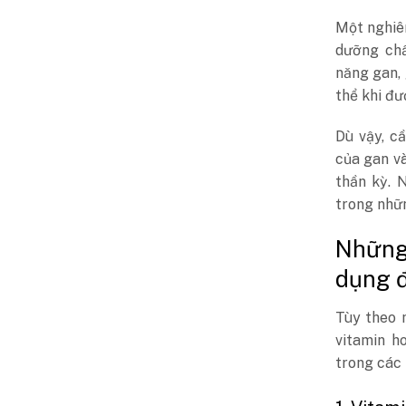
Một nghiê
dưỡng chấ
năng gan, 
thể khi đư
Dù vậy, c
của gan v
thần kỳ. 
trong nhữn
Những
dụng đ
Tùy theo m
vitamin h
trong các 