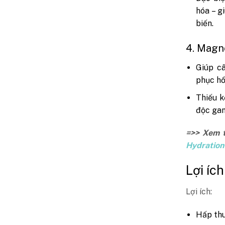
hóa – g
biến.
4. Magn
Giúp câ
phục hồ
Thiếu k
độc gan
=>> Xem 
Hydration
Lợi ích
Lợi ích:
Hấp thu