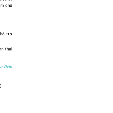
ẩm chế
 hỗ trợ
an thải
a Drip
c