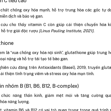
in C liều cao
chất chống oxy hóa mạnh, hỗ trợ trung hòa các gốc tự do
iễn dịch và bảo vệ gan.
cứu cho thấy vitamin C còn giúp cải thiện chuyển hóa ki
 hỗ trợ giải độc rượu
[Linus Pauling Institute, 2021].
thione
m là “vua chống oxy hóa nội sinh”, glutathione giúp trung 
loại nặng và hỗ trợ tái tạo tế bào gan.
hiên cứu đăng trên Antioxidants (Basel), 2019, truyền glut
cải thiện tình trạng viêm và stress oxy hóa mạn tính.
in nhóm B (B1, B6, B12, B-complex)
 chức năng thần kinh, giảm mệt mỏi và tăng cường quá
hóa năng lượng.
t, vitamin B6 và B12 có vai trò quan trọng trong quá trình