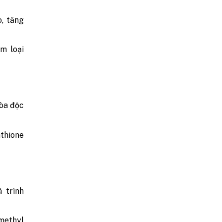
, tăng
m loại
hòa độc
athione
 trình
 methyl