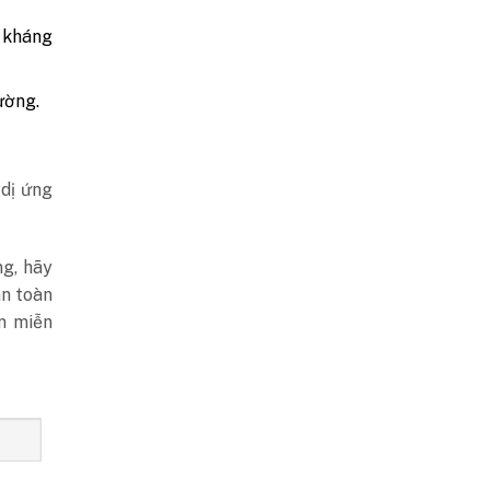
à kháng
ường.
 dị ứng
g, hãy
an toàn
n miễn