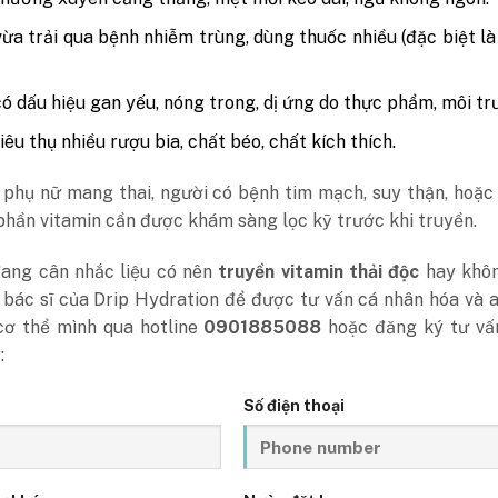
ừa trải qua bệnh nhiễm trùng, dùng thuốc nhiều (đặc biệt l
ó dấu hiệu gan yếu, nóng trong, dị ứng do thực phẩm, môi tr
iêu thụ nhiều rượu bia, chất béo, chất kích thích.
 phụ nữ mang thai, người có bệnh tim mạch, suy thận, hoặc
phần vitamin cần được khám sàng lọc kỹ trước khi truyền.
ang cân nhắc liệu có nên
truyền vitamin thải độc
hay khôn
i bác sĩ của Drip Hydration để được tư vấn cá nhân hóa và 
cơ thể mình qua hotline
0901885088
hoặc đăng ký tư vấ
:
Số điện thoại