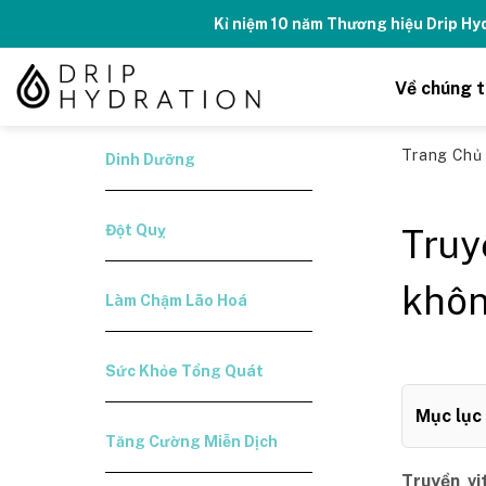
Skip
Kỉ niệm 10 năm Thương hiệu Drip H
to
content
Về chúng t
Trang Ch
Dinh Dưỡng
Đột Quỵ
Truy
khôn
Làm Chậm Lão Hoá
Sức Khỏe Tổng Quát
Mục lục
Tăng Cường Miễn Dịch
Truyền vi