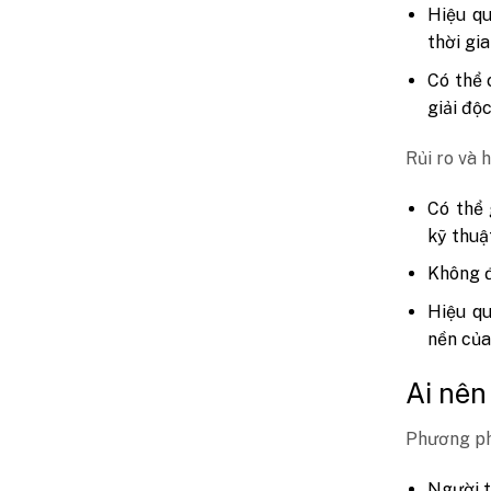
Hiệu qu
thời gi
Có thể 
giải độ
Rủi ro và 
Có thể 
kỹ thuậ
Không đ
Hiệu qu
nền của
Ai nên
Phương ph
Người t