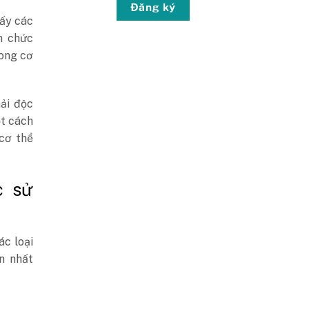
Đăng ký
ấy các
n chức
rong cơ
hải độc
ột cách
cơ thể
c sử
ác loại
n nhất