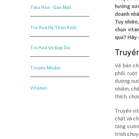
hướng sức
Tiêu Hóa - Gan Mật
doanh nhâ
Tuy nhiên,
Trẻ Hoá Hệ Thần Kinh
chọn vita
quả? Hãy c
Trẻ Hoá Và Đẹp Da
Truyền
Về bản chấ
Truyền Nhiễm
phổi, ruột
đường nước
Vitamin
nhiễm, chế
thích, chứ
Truyền vit
chất và c
tăng cườn
trình chuy