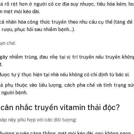
ả rõ rệt hơn ở người có cơ địa suy nhược, tiêu hóa kém, h
an mệt mỏi kéo dài.
cá nhân hóa công thức truyền theo nhu cầu cụ thể (tăng đề
c rượu, phục hồi sau nhiễm bệnh…).
hạn chế:
gây nhiễm trùng, đau nhẹ tại vị trí truyền nếu truyền khô
t.
ược tự ý thực hiện tại nhà nếu không có chỉ định từ bác sĩ.
ả phụ thuộc vào liều lượng, cách pha chế và tình trạng s
 người bệnh.
 cân nhắc truyền vitamin thải độc?
áp này phù hợp với các đối tượng:
hường xuyên căng thẳng, mệt mỏi kéo dài, ngủ không ngon.