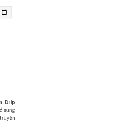
n Drip
bổ sung
truyền