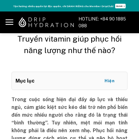
Skip
Tận hưởng nhiều quyền lợi độc quyền, chỉ DÀNH RIÊNG cho Member DripClub!
Chi tiết ➝
to
content
HOTLINE: +84 90 1885
088
Truyền vitamin giúp phục hồi
năng lượng như thế nào?
Mục lục
Hiện
Trong cuộc sống hiện đại đầy áp lực và thiếu
ngủ, cảm giác kiệt sức kéo dài trở nên phổ biến
đến mức nhiều người cho rằng đó là trạng thái
“bình thường”. Tuy nhiên, mệt mỏi mạn tính
không phải là điều nên xem nhẹ. Phục hồi năng
lượng đúng cách giúp cơ thể và não bộ hoạt