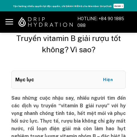
Skip
Tận hưởng nhiều quyền lợi độc quyền, chỉ DÀNH RIÊNG cho Member DripClub!
Chi tiết ➝
to
content
HOTLINE: +84 90 1885
088
Truyền vitamin B giải rượu tốt
không? Vì sao?
Mục lục
Hiện
Sau những cuộc nhậu say, nhiều người tìm đến
các dịch vụ truyền “vitamin B giải rượu” với hy
vọng nhanh chóng tỉnh táo, hết mệt mỏi và phục
hồi sức lực. Thực tế, rượu bia không chỉ gây mất
nước, rối loạn điện giải mà còn làm hao hụt
nghiêm trọng lượng vitamin nhóm B – đặc biệt là