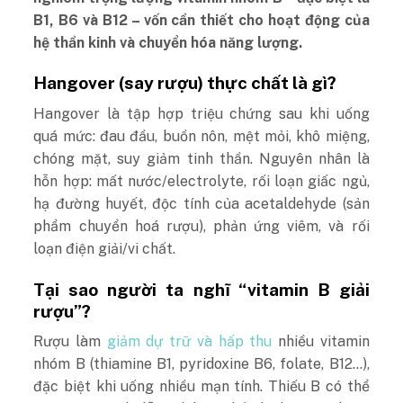
B1, B6 và B12 – vốn cần thiết cho hoạt động của
hệ thần kinh và chuyển hóa năng lượng.
Hangover (say rượu) thực chất là gì?
Hangover là tập hợp triệu chứng sau khi uống
quá mức: đau đầu, buồn nôn, mệt mỏi, khô miệng,
chóng mặt, suy giảm tinh thần. Nguyên nhân là
hỗn hợp: mất nước/electrolyte, rối loạn giấc ngủ,
hạ đường huyết, độc tính của acetaldehyde (sản
phẩm chuyển hoá rượu), phản ứng viêm, và rối
loạn điện giải/vi chất.
Tại sao người ta nghĩ “vitamin B giải
rượu”?
Rượu làm
giảm dự trữ và hấp thu
nhiều vitamin
nhóm B (thiamine B1, pyridoxine B6, folate, B12…),
đặc biệt khi uống nhiều mạn tính. Thiếu B có thể