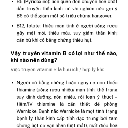
B6 (Pyridoxine): liên quan đến chuyển hoá chất
dẫn truyền thần kinh; có vài nghiên cứu gợi ý
B6 có thể giảm một số triệu chứng hangover.
B12, folate: thiếu mạn tính ở người uống rượu
gây mệt mỏi, thiếu máu, suy giảm thần kinh;
cần bù khi có bằng chứng thiếu hụt.
Vậy truyền vitamin B có lợi như thế nào,
khi nào nên dùng?
Việc truyền vitamin B là hữu ích / hợp lý khi:
Người có bằng chứng hoặc nguy cơ cao thiếu
thiamine (uống rượu nhiều/ mạn tính, thể trạng
suy dinh dưỡng, nôn nhiều, rối loạn ý thức) –
tiêm/IV thiamine là cần thiết để phòng
Wernicke. Bệnh não Wernicke là một tình trạng
bệnh lý thần kinh cấp tính đặc trưng bới tam
chứng liệt cơ vận nhãn (liệt mắt), mất điều hòa