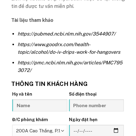
tin để được tư vấn miễn phí.
Tài liệu tham khảo
https://pubmed.ncbi.nlm.nih.gov/3544907/
https://www.goodrx.com/health-
topic/alcohol/do-iv-drips-work-for-hangovers
https://pmc.ncbi.nlm.nih.gov/articles/PMC795
3072/
THÔNG TIN KHÁCH HÀNG
Họ và tên
Số điện thoại
Đ/C phòng khám
Ngày đặt hẹn