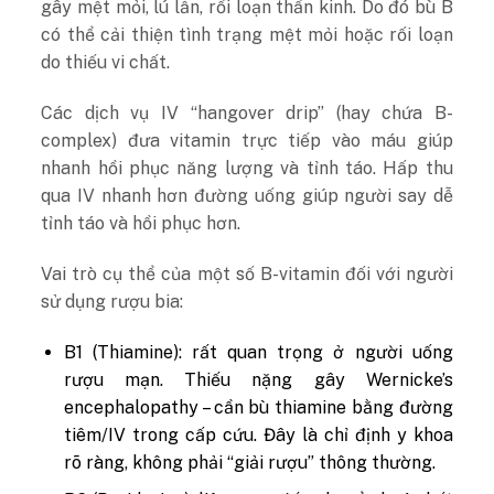
gây mệt mỏi, lú lẫn, rối loạn thần kinh. Do đó bù B
có thể cải thiện tình trạng mệt mỏi hoặc rối loạn
do thiếu vi chất.
Các dịch vụ IV “hangover drip” (hay chứa B-
complex) đưa vitamin trực tiếp vào máu giúp
nhanh hồi phục năng lượng và tỉnh táo. Hấp thu
qua IV nhanh hơn đường uống giúp người say dễ
tỉnh táo và hồi phục hơn.
Vai trò cụ thể của một số B-vitamin đối với người
sử dụng rượu bia:
B1 (Thiamine): rất quan trọng ở người uống
rượu mạn. Thiếu nặng gây Wernicke’s
encephalopathy – cần bù thiamine bằng đường
tiêm/IV trong cấp cứu. Đây là chỉ định y khoa
rõ ràng, không phải “giải rượu” thông thường.