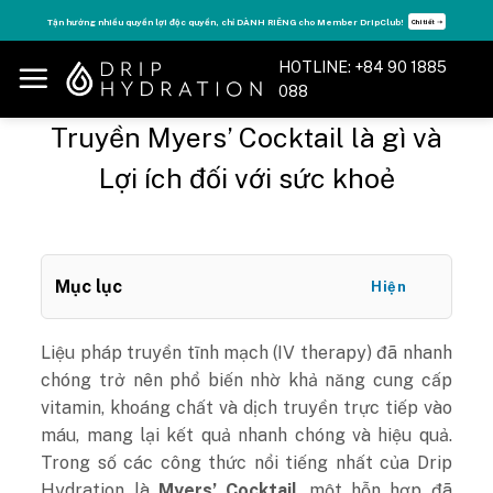
Skip
r DripClub!
Tăng năng lượng - sống đỉnh cao với thẻ Vitamin Drip Membershi
Chi tiết ➝
to
content
HOTLINE: +84 90 1885
088
Truyền Myers’ Cocktail là gì và
Lợi ích đối với sức khoẻ
Mục lục
Hiện
Liệu pháp truyền tĩnh mạch (IV therapy) đã nhanh
chóng trở nên phổ biến nhờ khả năng cung cấp
vitamin, khoáng chất và dịch truyền trực tiếp vào
máu, mang lại kết quả nhanh chóng và hiệu quả.
Trong số các công thức nổi tiếng nhất của Drip
Hydration là
Myers’ Cocktail
, một hỗn hợp đã