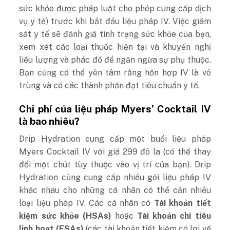
sức khỏe được pháp luật cho phép cung cấp dịch
vụ y tế) trước khi bắt đầu liệu pháp IV. Việc giám
sát y tế sẽ đánh giá tình trạng sức khỏe của bạn,
xem xét các loại thuốc hiện tại và khuyến nghị
liều lượng và phác đồ để ngăn ngừa sự phụ thuộc.
Bạn cũng có thể yên tâm rằng hỗn hợp IV là vô
trùng và có các thành phần đạt tiêu chuẩn y tế.
Chi phí của liệu pháp Myers’ Cocktail IV
là bao nhiêu?
Drip Hydration cung cấp một buổi liệu pháp
Myers Cocktail IV với giá 299 đô la (có thể thay
đổi một chút tùy thuộc vào vị trí của bạn). Drip
Hydration cũng cung cấp nhiều gói liệu pháp IV
khác nhau cho những cá nhân có thể cần nhiều
loại liệu pháp IV. Các cá nhân có
Tài khoản tiết
kiệm sức khỏe (HSAs)
hoặc
Tài khoản chi tiêu
linh hoạt (FSAs)
(các tài khoản tiết kiệm có lợi về