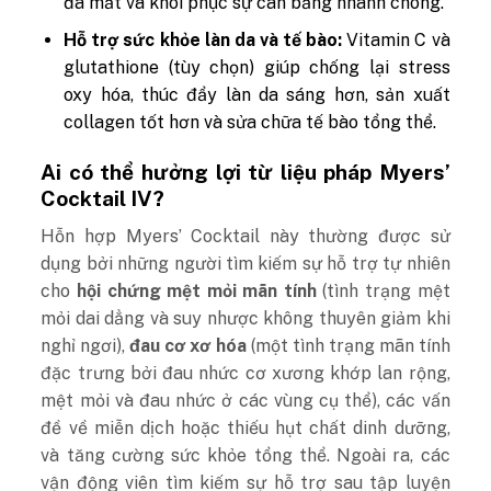
đã mất và khôi phục sự cân bằng nhanh chóng.
Hỗ trợ sức khỏe làn da và tế bào:
Vitamin C và
glutathione (tùy chọn) giúp chống lại stress
oxy hóa, thúc đẩy làn da sáng hơn, sản xuất
collagen tốt hơn và sửa chữa tế bào tổng thể.
Ai có thể hưởng lợi từ liệu pháp Myers’
Cocktail IV?
Hỗn hợp Myers’ Cocktail này thường được sử
dụng bởi những người tìm kiếm sự hỗ trợ tự nhiên
cho
hội chứng mệt mỏi mãn tính
(tình trạng mệt
mỏi dai dẳng và suy nhược không thuyên giảm khi
nghỉ ngơi),
đau cơ xơ hóa
(một tình trạng mãn tính
đặc trưng bởi đau nhức cơ xương khớp lan rộng,
mệt mỏi và đau nhức ở các vùng cụ thể), các vấn
đề về miễn dịch hoặc thiếu hụt chất dinh dưỡng,
và tăng cường sức khỏe tổng thể. Ngoài ra, các
vận động viên tìm kiếm sự hỗ trợ sau tập luyện