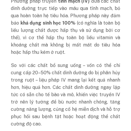
Phương pháp truyền
tĩnh mạch (IV)
đưa các chất
dinh dưỡng trực tiếp vào máu qua tĩnh mạch, bỏ
qua hoàn toàn hệ tiêu hóa. Phương pháp này đảm
bảo
khả dụng sinh học 100%
(có nghĩa là toàn bộ
liều lượng chất được hấp thụ và sử dụng bởi cơ
thể), vì cơ thể hấp thụ toàn bộ liều vitamin và
khoáng chất mà không bị mất mát do tiêu hóa
hoặc hấp thu kém ở ruột.
So với các chất bổ sung uống – vốn có thể chỉ
cung cấp 20–50% chất dinh dưỡng do bị phân hủy
trong ruột – liệu pháp IV mang lại kết quả nhanh
hơn, hiệu quả hơn. Các chất dinh dưỡng ngay lập
tức có sẵn cho tế bào và mô, khiến việc truyền IV
trở nên lý tưởng để bù nước nhanh chóng, tăng
cường năng lượng, củng cố hệ miễn dịch và hỗ trợ
phục hồi sau bệnh tật hoặc hoạt động thể chất
cường độ cao.