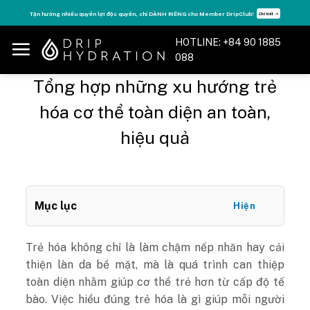
Skip
Tăng năng lượng - sống đỉnh cao với thẻ Vitamin Drip Membership.
Xem ngay ➝
to
content
HOTLINE: +84 90 1885
088
Tổng hợp những xu hướng trẻ
hóa cơ thể toàn diện an toàn,
hiệu quả
Mục lục
Hiện
Trẻ hóa không chỉ là làm chậm nếp nhăn hay cải
thiện làn da bề mặt, mà là quá trình can thiệp
toàn diện nhằm giúp cơ thể trẻ hơn từ cấp độ tế
bào. Việc hiểu đúng trẻ hóa là gì giúp mỗi người