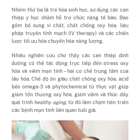
Nhóm thứ ba là trẻ hóa sinh học, sử dụng các can
thiệp y học nhằm hỗ trợ chức năng tế bào. Bao
gồm bổ sung vi chất, chất chống oxy hóa, liệu
pháp truyền tĩnh mạch (IV therapy) và các chiến
lược tối ưu hóa chuyển hóa năng lượng.
Nhiều nghiên cứu cho thấy các can thiệp dinh
dưỡng có thể tác động trực tiếp đến stress oxy
hóa và viêm mạn tính – hai cơ chế trung tâm của
lão hóa. Chế độ ăn giàu chất chống oxy hóa, acid
béo omega-3 và phytochemical từ thực vật giúp
giảm tổn thương oxy hóa, giảm viêm và thúc đẩy
quá trình
healthy aging
, từ đó làm chậm tiến triển
các bệnh mạn tính liên quan tuổi già.