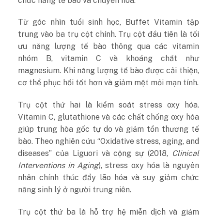
chức năng tế bào và chuyển hóa.
Từ góc nhìn tuổi sinh học, Buffet Vitamin tập
trung vào ba trụ cột chính. Trụ cột đầu tiên là tối
ưu năng lượng tế bào thông qua các vitamin
nhóm B, vitamin C và khoáng chất như
magnesium. Khi năng lượng tế bào được cải thiện,
cơ thể phục hồi tốt hơn và giảm mệt mỏi mạn tính.
Trụ cột thứ hai là kiểm soát stress oxy hóa.
Vitamin C, glutathione và các chất chống oxy hóa
giúp trung hòa gốc tự do và giảm tổn thương tế
bào. Theo nghiên cứu “Oxidative stress, aging, and
diseases” của Liguori và cộng sự (2018,
Clinical
Interventions in Aging
), stress oxy hóa là nguyên
nhân chính thúc đẩy lão hóa và suy giảm chức
năng sinh lý ở người trung niên.
Trụ cột thứ ba là hỗ trợ hệ miễn dịch và giảm