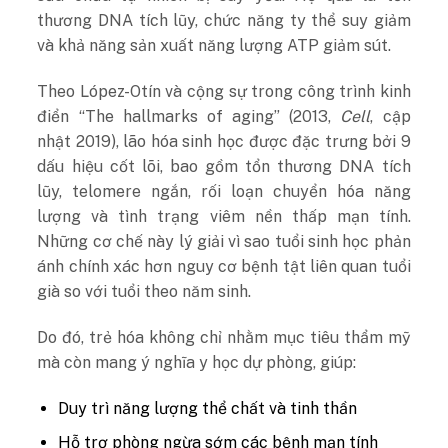
thương DNA tích lũy, chức năng ty thể suy giảm
và khả năng sản xuất năng lượng ATP giảm sút.
Theo López-Otín và cộng sự trong công trình kinh
điển “The hallmarks of aging” (2013,
Cell
, cập
nhật 2019), lão hóa sinh học được đặc trưng bởi 9
dấu hiệu cốt lõi, bao gồm tổn thương DNA tích
lũy, telomere ngắn, rối loạn chuyển hóa năng
lượng và tình trạng viêm nền thấp mạn tính.
Những cơ chế này lý giải vì sao tuổi sinh học phản
ánh chính xác hơn nguy cơ bệnh tật liên quan tuổi
già so với tuổi theo năm sinh.
Do đó, trẻ hóa không chỉ nhằm mục tiêu thẩm mỹ
mà còn mang ý nghĩa y học dự phòng, giúp:
Duy trì năng lượng thể chất và tinh thần
Hỗ trợ phòng ngừa sớm các bệnh mạn tính