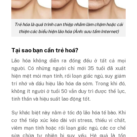
Trẻ hóa là quá trình can thiệp nhằm làm chậm hoặc cải
thiện các biểu hiện lão hóa (Ảnh: sưu tầm Internet)
Tại sao bạn cần trẻ hoá?
Lão hóa không diễn ra đồng đều ở tất cả mọi
người. Có những người chỉ mới 35 tuổi đã xuất
hiện mệt mỏi mạn tính, rối loạn giấc ngủ, suy giảm
trí nhớ và dấu hiệu lão hóa da sớm. Trong khi đó,
không ít người ở tuổi 50 vẫn duy trì được thể lực,
tinh thần và hiệu suất lao động tốt.
Sự khác biệt này nằm ở tốc độ lão hóa tế bào. Khi
cơ thể tiếp xúc kéo dài với stress, thiếu vi chất,
viêm mạn tính hoặc rối loạn giấc ngủ, các cơ chế
sửa chữa tự nhiên bị suy yếu. Hệ quả là tổn