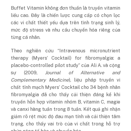
Buffet Vitamin không đơn thuần là truyền vitamin
liều cao. Đây là chiến lược cung cấp có chọn lọc
các vi chất thiết yếu dựa trên tình trạng sinh lý,
mức độ stress và nhu cầu chuyển hóa riêng của
từng cá nhân.
Theo nghiên cứu “Intravenous micronutrient
therapy (Myers’ Cocktail) for fibromyalgia: a
placebo-controlled pilot study” của Ali A. và cộng
sự (2009,
Journal of Alternative and
Complementary Medicine
), liệu pháp truyền vi
chất tĩnh mạch Myers’ Cocktail cho 34 bệnh nhân
fibromyalgia đã cho thấy cải thiện đáng kể khi
truyền hỗn hợp vitamin nhóm B, vitamin C, magie
và canxi hàng tuần trong 8 tuần. Kết quả ghi nhận
giảm rõ rệt mức độ đau mạn tính và cải thiện tâm
trạng, cho thấy vai trò của vi chất trong hỗ trợ