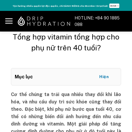
Skip
Tận hưởng nhiều quyền lợi độc quyền, chỉ DÀNH RIÊNG cho Member DripClub!
Chi tiết ➝
to
content
HOTLINE: +84 90 1885
088
Tổng hợp vitamin tổng hợp cho
phụ nữ trên 40 tuổi?
Mục lục
Hiện
Cơ thể chúng ta trải qua nhiều thay đổi khi lão
hóa, và nhu cầu duy trì sức khỏe cũng thay đổi
theo. Đặc biệt, khi phụ nữ bước qua tuổi 40, cơ
thể có những biến đổi ảnh hưởng đến nhu cầu
dinh dưỡng và vitamin. Một giải pháp để tăng
cường dinh dưỡng cho phụ nữ ở độ tuổi này là