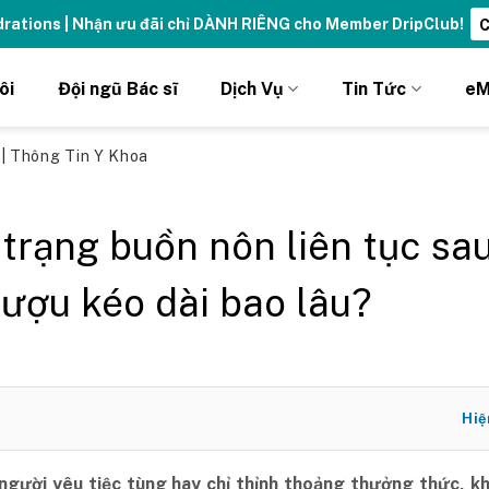
ydrations | Nhận ưu đãi chỉ DÀNH RIÊNG cho Member DripClub!
C
ôi
Đội ngũ Bác sĩ
Dịch Vụ
Tin Tức
eM
ủ
|
Thông Tin Y Khoa
 trạng buồn nôn liên tục sa
rượu kéo dài bao lâu?
Hiệ
 người yêu tiệc tùng hay chỉ thỉnh thoảng thưởng thức, k