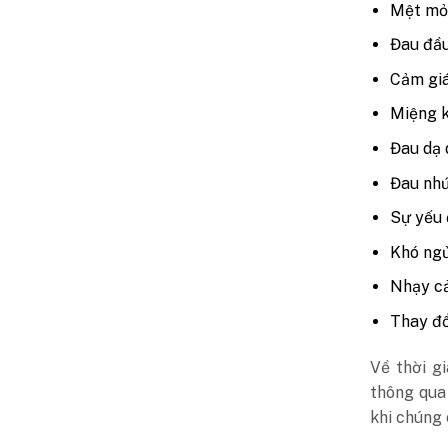
Mệt mỏ
Đau đầ
Cảm gi
Miệng 
Đau dạ 
Đau nhứ
Sự yếu 
Khó ng
Nhạy cả
Thay đổ
Về thời g
thông qua 
khi chúng 