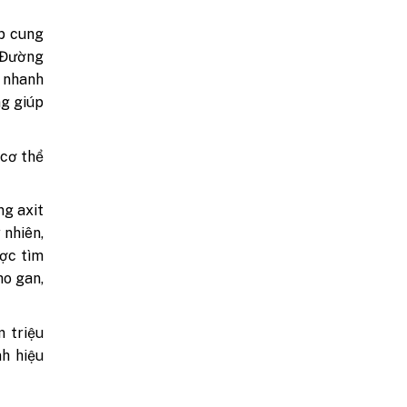
p cung
 Đường
u nhanh
ng giúp
 cơ thể
ng axit
 nhiên,
ược tìm
ho gan,
 triệu
h hiệu