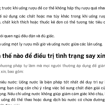
 trước khi uống rượu để cơ thể không hấp thụ rượu quá nha
ế sử dụng các chất hoặc ma túy khác trong khi uống rượ
e, chất kích thích hoặc thuốc kê đơn có thể tương tác tiêu 
hói quen ngủ đều đặn và đủ giấc.
n uống một ly rượu mỗi giờ và uống nước giữa các lần uống.
 thế nào để điều trị tình trạng say xỉ
phương pháp tự làm mà mọi người thường áp dụng để giảm
xỉn, bao gồm:
iều nước: Uống nước là biện pháp tốt nhất để duy trì sự
ưng bạn cũng cần chú ý rằng việc bổ sung chất điện giải c
ọng. Nếu chỉ uống nước không giúp giảm cảm giác khó chịu,
ử uống đồ thể thao hoặc dung dịch bù nước có chứa đường