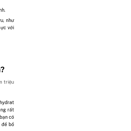
nh.
u, như
cực với
n?
 triệu
 hydrat
ũng rất
 bạn có
 để bổ