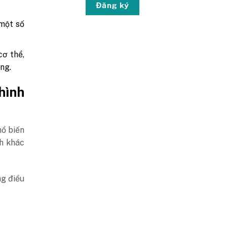
Đăng ký
 một số
cơ thể,
ng.
hình
ổ biến
h khác
ng điều