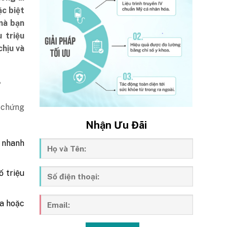
ặc biệt
mà bạn
 triệu
chịu và
?
u chứng
Nhận Ưu Đãi
c nhanh
 triệu
ra hoặc