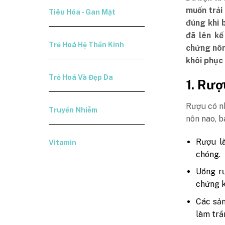
muốn trải
Tiêu Hóa - Gan Mật
đúng khi 
đã lên kế
Trẻ Hoá Hệ Thần Kinh
chứng nôn
khôi phục
Trẻ Hoá Và Đẹp Da
1. Rượ
Rượu có nh
Truyền Nhiễm
nôn nao, b
Rượu là
Vitamin
chóng.
Uống rư
chứng k
Các sản
làm trầ