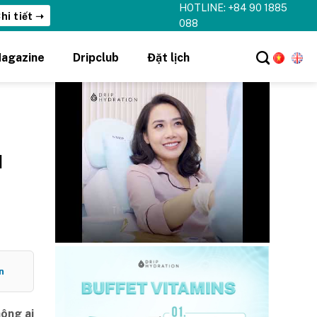
HOTLINE: +84 90 1885
hi tiết ➝
088
agazine
Dripclub
Đặt lịch
u
n
hông ai