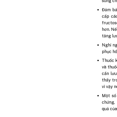
sung chấ
Đảm bảo
cấp cá
fructos
hơn. Nế
tăng lư
Nghỉ ng
phục hồ
Thuốc k
và thuố
cần lưu
thấy tr
vì vậy 
Một số
chứng,
quả của