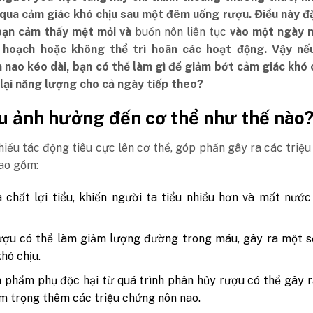
 qua cảm giác khó chịu sau một đêm uống rượu. Điều này đ
bạn cảm thấy mệt mỏi và
buồn nôn liên tục
vào một ngày 
 hoạch hoặc không thể trì hoãn các hoạt động. Vậy nếu
 nao kéo dài, bạn có thể làm gì để giảm bớt cảm giác khó 
 lại năng lượng cho cả ngày tiếp theo?
u ảnh hưởng đến cơ thể như thế nào
iều tác động tiêu cực lên cơ thể, góp phần gây ra các triệ
ao gồm:
 chất lợi tiểu, khiến người ta tiểu nhiều hơn và mất nướ
ợu có thể làm giảm lượng đường trong máu, gây ra một số
hó chịu.
 phẩm phụ độc hại từ quá trình phân hủy rượu có thể gây 
m trọng thêm các triệu chứng nôn nao.