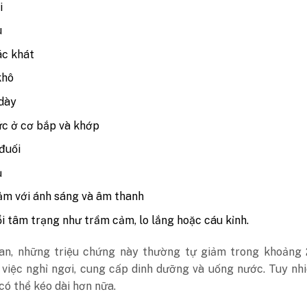
i
u
ác khát
khô
dày
c ở cơ bắp và khớp
đuối
ủ
m với ánh sáng và âm thanh
i tâm trạng như trầm cảm, lo lắng hoặc cáu kỉnh.
ian, những triệu chứng này thường tự giảm trong khoảng 
việc nghỉ ngơi, cung cấp dinh dưỡng và uống nước. Tuy nhi
có thể kéo dài hơn nữa.