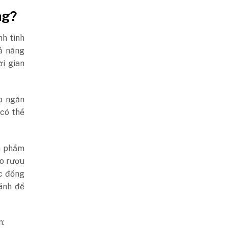
ng?
nh tình
ả năng
i gian
p ngăn
 có thể
ản phẩm
ho rượu
c đồng
ránh để
m: