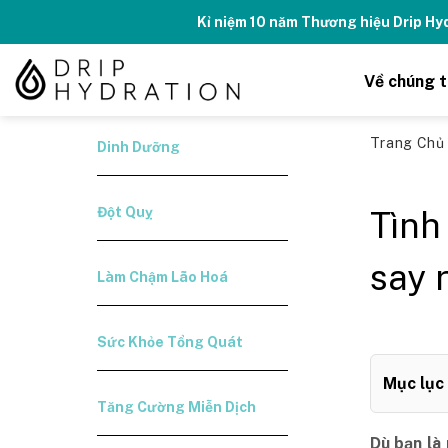
Skip
Kỉ niệm 10 năm Thương hiệu Drip H
to
content
Về chúng t
Trang Ch
Dinh Dưỡng
Đột Quỵ
Tình
say 
Làm Chậm Lão Hoá
Sức Khỏe Tổng Quát
Mục lục
Tăng Cường Miễn Dịch
Dù bạn là