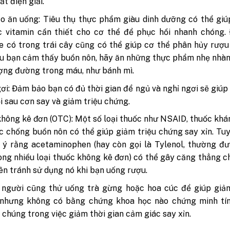
t điện giải.
 ăn uống: Tiêu thụ thực phẩm giàu dinh dưỡng có thể giú
c vitamin cần thiết cho cơ thể để phục hồi nhanh chóng.
e có trong trái cây cũng có thể giúp cơ thể phân hủy rượ
u bạn cảm thấy buồn nôn, hãy ăn những thực phẩm nhẹ nhà
ợng đường trong máu, như bánh mì.
ơi: Đảm bảo bạn có đủ thời gian để ngủ và nghỉ ngơi sẽ giúp
i sau cơn say và giảm triệu chứng.
hông kê đơn (OTC): Một số loại thuốc như NSAID, thuốc khá
c chống buồn nôn có thể giúp giảm triệu chứng say xỉn. Tuy
 ý rằng acetaminophen (hay còn gọi là Tylenol, thường đ
ong nhiều loại thuốc không kê đơn) có thể gây căng thẳng c
nên tránh sử dụng nó khi bạn uống rượu.
 người cũng thử uống trà gừng hoặc hoa cúc để giúp giảm
 nhưng không có bằng chứng khoa học nào chứng minh tín
 chúng trong việc giảm thời gian cảm giác say xỉn.