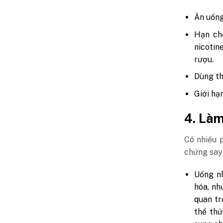
Ăn uống
Hạn ch
nicotin
rượu.
Dùng t
Giới hạ
4. Làm
Có nhiều 
chứng say 
Uống nh
hóa, nh
quan tr
thể th