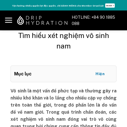
Skip
Tận hưởng nhiều quyền lợi độc quyền, chỉ DÀNH RIÊNG cho Member DripClub!
Chi tiết ➝
to
content
HOTLINE: +84 90 1885
088
Tìm hiểu xét nghiệm vô sinh
nam
Mục lục
Hiện
Vô sinh là một vấn đề phức tạp và thường gây ra
nhiều khó khăn và lo lắng cho nhiều cặp vợ chồng
trên toàn thế giới, trong đó phần lớn là do vấn
đề về nam giới. Trong quá trình chẩn đoán, các
xét nghiệm vô sinh nam đóng vai trò vô cùng
quan trọng bởi chúng cung cấp thông tin đầy đủ