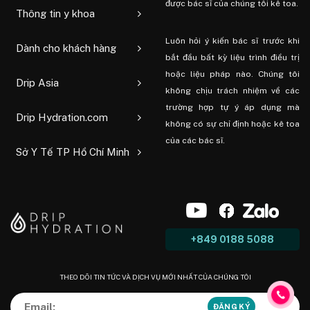
được bác sĩ của chúng tôi kê toa.
Thông tin y khoa
Luôn hỏi ý kiến ​​bác sĩ trước khi
Dành cho khách hàng
bắt đầu bất kỳ liệu trình điều trị
hoặc liệu pháp nào. Chúng tôi
Drip Asia
không chịu trách nhiệm về các
trường hợp tự ý áp dụng mà
Drip Hydration.com
không có sự chỉ định hoặc kê toa
của các bác sĩ.
Sở Y Tế TP Hồ Chí Minh
+849 0188 5088
THEO DÕI TIN TỨC VÀ DỊCH VỤ MỚI NHẤT CỦA CHÚNG TÔI