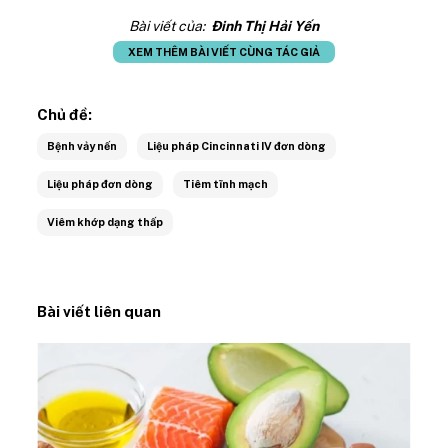
Bài viết của:
Đinh Thị Hải Yến
XEM THÊM BÀI VIẾT CÙNG TÁC GIẢ
Chủ đề:
Bệnh vảy nến
Liệu pháp Cincinnati IV đơn dòng
Liệu pháp đơn dòng
Tiêm tĩnh mạch
Viêm khớp dạng thấp
Bài viết liên quan