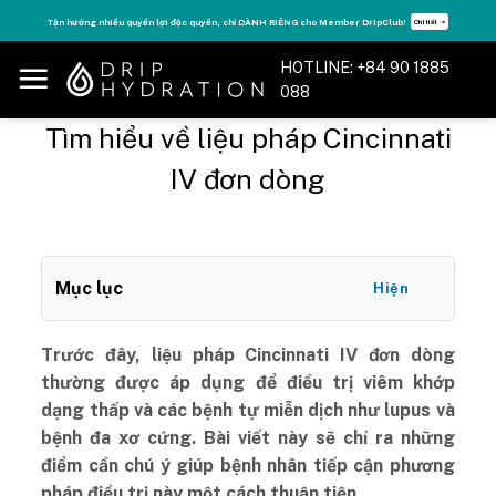
Skip
Tận hưởng nhiều quyền lợi độc quyền, chỉ DÀNH RIÊNG cho Member DripClub!
Chi tiết ➝
to
content
HOTLINE: +84 90 1885
088
Tìm hiểu về liệu pháp Cincinnati
IV đơn dòng
Mục lục
Hiện
Trước đây, liệu pháp Cincinnati IV đơn dòng
thường được áp dụng để điều trị viêm khớp
dạng thấp và các bệnh tự miễn dịch như lupus và
bệnh đa xơ cứng. Bài viết này sẽ chỉ ra những
điểm cần chú ý giúp bệnh nhân tiếp cận phương
pháp điều trị này một cách thuận tiện.