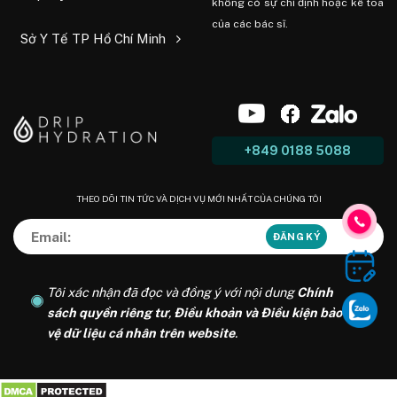
không có sự chỉ định hoặc kê toa
của các bác sĩ.
Sở Y Tế TP Hồ Chí Minh
+849 0188 5088
THEO DÕI TIN TỨC VÀ DỊCH VỤ MỚI NHẤT CỦA CHÚNG TÔI
Tôi xác nhận đã đọc và đồng ý với nội dung
Chính
sách quyền riêng tư
,
Điều khoản và Điều kiện bảo
vệ dữ liệu cá nhân trên website
.