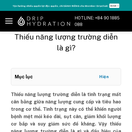
Skip
Tận hưởng nhiều quyền lợi độc quyền, chỉ DÀNH RIÊNG cho Member DripClub!
Chi tiết ➝
to
content
HOTLINE: +84 90 1885
088
Thiếu năng lượng trường diễn
là gì?
Mục lục
Hiện
Thiếu năng lượng trường diễn là tình trạng mất
cân bằng giữa năng lượng cung cấp và tiêu hao
trong cơ thể. Tình trạng này có thể khiến người
bệnh mệt mỏi kéo dài, sụt cân, giảm khối lượng
cơ bắp và suy giảm sức đề kháng. Vậy thiếu
năng lượng trường diễn là gì và dấu hiệu của