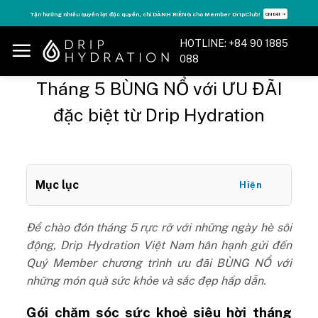
Skip
Tận hưởng nhiều quyền lợi độc quyền, chỉ DÀNH RIÊNG cho Member DripClub!
Chi tiết ➝
to
content
HOTLINE: +84 90 1885
088
Tháng 5 BÙNG NỔ với ƯU ĐÃI
đặc biệt từ Drip Hydration
Mục lục
Hiện
Để chào đón tháng 5 rực rỡ với những ngày hè sôi
động, Drip Hydration Việt Nam hân hạnh gửi đến
Quý Member chương trình ưu đãi BÙNG NỔ với
những món quà sức khỏe và sắc đẹp hấp dẫn.
Gói chăm sóc sức khoẻ siêu hời tháng