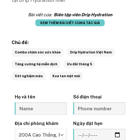
tại Drip Hydration nhé!
Bài viết của:
Biên tập viên Drip Hydration
XEM THÊM BÀI VIẾT CÙNG TÁC GIẢ
Chủ đề:
Combo chăm sóc sức khỏe
Drip Hydration Việt Nam
Tăng cường hệ miễn dịch
Ưu đãi tháng 5
Xét nghiệm máu
Xua tan mệt mỏi
Họ và tên
Số điện thoại
Địa chỉ phòng khám
Ngày đặt hẹn