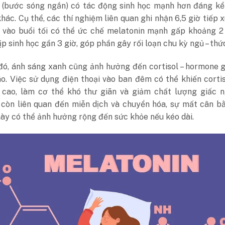
 (bước sóng ngắn) có tác động sinh học mạnh hơn đáng kể 
hác. Cụ thể, các thí nghiệm liên quan ghi nhận 6,5 giờ tiếp 
 vào buổi tối có thể ức chế melatonin mạnh gấp khoảng 2 
ịp sinh học gần 3 giờ, góp phần gây rối loạn chu kỳ ngủ – thứ
đó, ánh sáng xanh cũng ảnh hưởng đến cortisol – hormone 
áo. Việc sử dụng điện thoại vào ban đêm có thể khiến corti
 cao, làm cơ thể khó thư giãn và giảm chất lượng giấc 
 còn liên quan đến miễn dịch và chuyển hóa, sự mất cân b
ày có thể ảnh hưởng rộng đến sức khỏe nếu kéo dài.