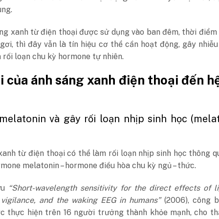
ùng.
ng xanh từ điện thoại được sử dụng vào ban đêm, thời điểm
gơi, thì đây vẫn là tín hiệu cơ thể cần hoạt động, gây nhiễu
m rối loạn chu kỳ hormone tự nhiên.
i của ánh sáng xanh điện thoại đến hệ
melatonin và gây rối loạn nhịp sinh học (melat
)
anh từ điện thoại có thể làm rối loạn nhịp sinh học thông q
mone melatonin – hormone điều hòa chu kỳ ngủ – thức.
ứu
“Short-wavelength sensitivity for the direct effects of l
, vigilance, and the waking EEG in humans”
(2006), công b
c thực hiện trên 16 người trưởng thành khỏe mạnh, cho t