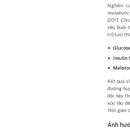
Nghiên 
metabolic 
(2017,
Chro
vào buổi t
(<5 lux) thì
Glucose
Insulin
Melato
Kết quả c
đường huy
đổi này t
xúc lâu dà
thời gian 
Ảnh hưở