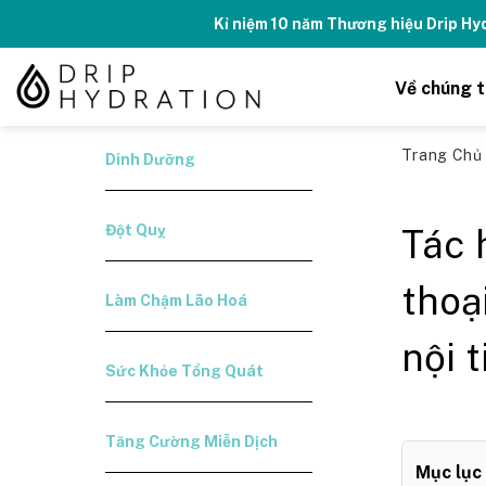
Skip
Kỉ niệm 10 năm Thương hiệu Drip H
to
content
Về chúng t
Trang Ch
Dinh Dưỡng
Đột Quỵ
Tác 
thoạ
Làm Chậm Lão Hoá
nội t
Sức Khỏe Tổng Quát
Tăng Cường Miễn Dịch
Mục lục