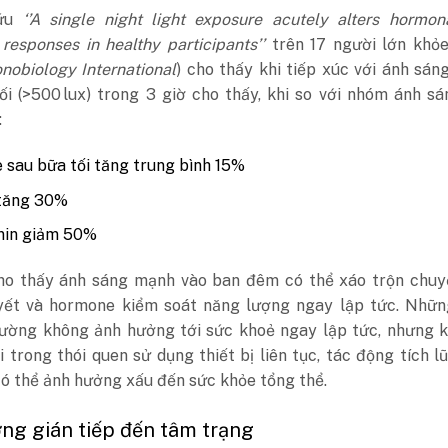
cứu
‘’A single night light exposure acutely alters hormo
responses in healthy participants’’
trên 17 người lớn khỏ
nobiology International
) cho thấy khi tiếp xúc với ánh sá
ối (>500 lux) trong 3 giờ cho thấy, khi so với nhóm ánh s
:
 sau bữa tối tăng trung bình 15%
 tăng 30%
nin giảm 50%
ho thấy ánh sáng mạnh vào ban đêm có thể xáo trộn chuy
ết và hormone kiểm soát năng lượng ngay lập tức.
Nhữn
hường không ảnh hưởng tới sức khoẻ ngay lập tức, nhưng k
i trong thói quen sử dụng thiết bị liên tục, tác động tích l
có thể ảnh hưởng xấu đến sức khỏe tổng thể.
ng gián tiếp đến tâm trạng