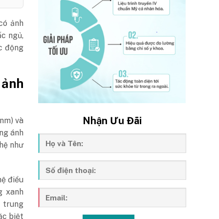
có ảnh
ấc ngủ,
ác động
 ảnh
Nhận Ưu Đãi
 nm) và
ong ánh
ghệ như
hệ điều
g xanh
c trung
ặc biệt