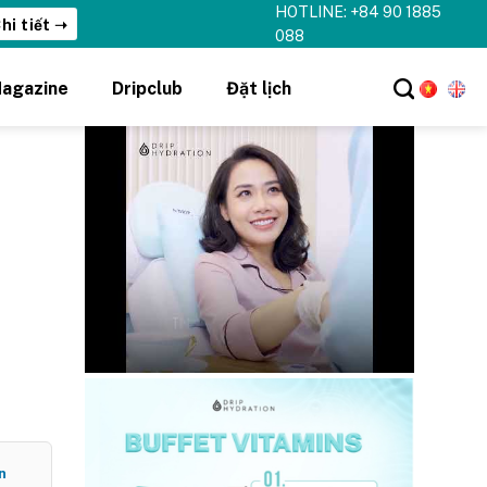
HOTLINE: +84 90 1885
hi tiết ➝
088
agazine
Dripclub
Đặt lịch
n