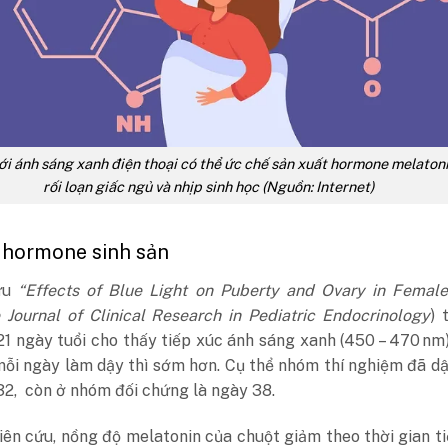
ới ánh sáng xanh điện thoại có thể ức chế sản xuất hormone melatoni
rối loạn giấc ngủ và nhịp sinh học (Nguồn: Internet)
n hormone sinh sản
ứu
“Effects of Blue Light on Puberty and Ovary in Female
 Journal of Clinical Research in Pediatric Endocrinology
) 
21 ngày tuổi cho thấy tiếp xúc ánh sáng xanh (450 – 470 nm
 mỗi ngày làm dậy thì sớm hơn. Cụ thể nhóm thí nghiệm đã dậ
32, còn ở nhóm đối chứng là ngày 38.
ên cứu, nồng độ melatonin của chuột giảm theo thời gian t