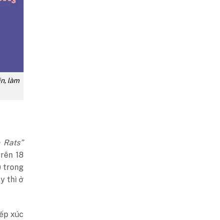
n, làm
 Rats”
trên 18
) trong
y thì ở
iếp xúc