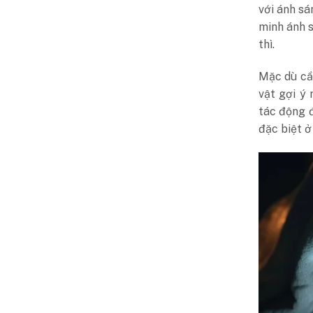
với ánh sá
minh ánh s
thì.
Mặc dù cầ
vật gợi ý
tác động đ
đặc biệt ở