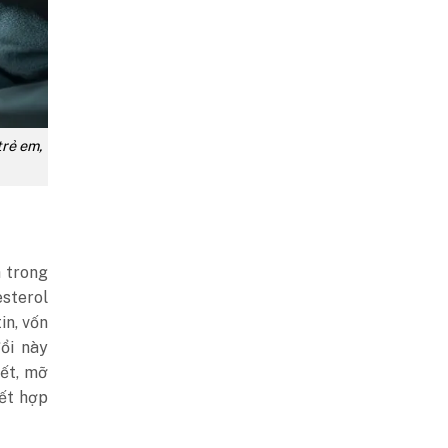
trẻ em,
a trong
esterol
in, vốn
ổi này
ết, mỡ
kết hợp