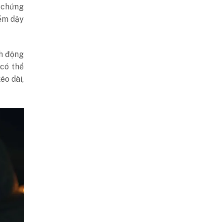
, chứng
iểm dậy
nh động
có thể
éo dài,