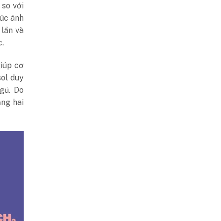
so với
xúc ánh
lần và
c.
giúp cơ
sol duy
ngủ.
Do
ằng hai