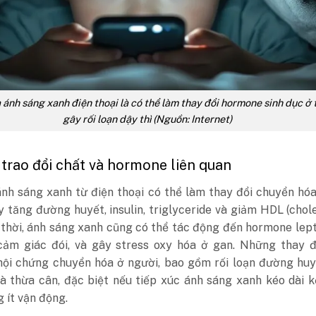
 ánh sáng xanh điện thoại là có thể làm thay đổi hormone sinh dục ở 
gây rối loạn dậy thì (Nguồn: Internet)
 trao đổi chất và hormone liên quan
ánh sáng xanh từ điện thoại có thể làm thay đổi chuyển hó
y tăng đường huyết, insulin, triglyceride và giảm HDL (chol
 thời, ánh sáng xanh cũng có thể tác động đến hormone lept
 cảm giác đói, và gây stress oxy hóa ở gan.
Những thay đ
hội chứng chuyển hóa ở người, bao gồm rối loạn đường huy
à thừa cân, đặc biệt nếu tiếp xúc ánh sáng xanh kéo dài 
g ít vận động.