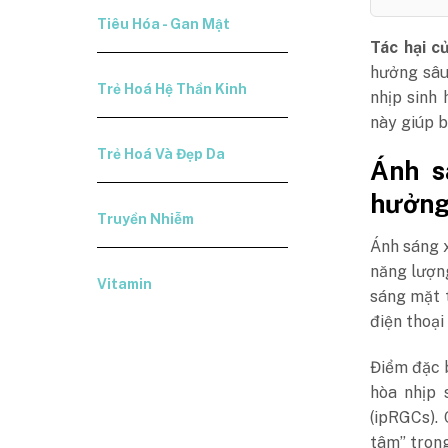
Tiêu Hóa - Gan Mật
Tác hại c
hưởng sâu
Trẻ Hoá Hệ Thần Kinh
nhịp sinh 
này giúp b
Trẻ Hoá Và Đẹp Da
Ánh s
hưởng 
Truyền Nhiễm
Ánh sáng 
năng lượn
Vitamin
sáng mặt 
điện thoại
Điểm đặc b
hòa nhịp 
(ipRGCs).
tâm” trong