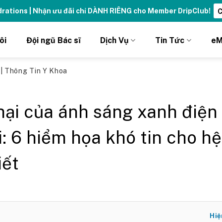
ydrations | Nhận ưu đãi chỉ DÀNH RIÊNG cho Member DripClub!
C
ôi
Đội ngũ Bác sĩ
Dịch Vụ
Tin Tức
eM
ủ
|
Thông Tin Y Khoa
hại của ánh sáng xanh điện
i: 6 hiểm họa khó tin cho hệ
iết
Hiệ