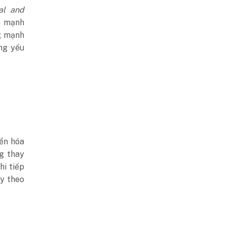
nal and
e mạnh
ng mạnh
áng yếu
ển hóa
g thay
hi tiếp
ũy theo