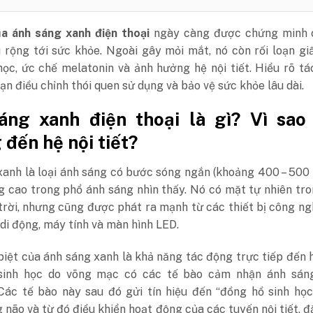
ủa ánh sáng xanh điện thoại
ngày càng được chứng minh 
 rộng tới sức khỏe. Ngoài gây mỏi mắt, nó còn rối loạn gi
học, ức chế melatonin và ảnh hưởng hệ nội tiết. Hiểu rõ t
ạn điều chỉnh thói quen sử dụng và bảo vệ sức khỏe lâu dài.
áng xanh điện thoại là gì? Vì sao
đến hệ nội tiết?
xanh là loại ánh sáng có bước sóng ngắn (khoảng 400 – 500
g cao trong phổ ánh sáng nhìn thấy. Nó có mặt tự nhiên tr
trời, nhưng cũng được phát ra mạnh từ các thiết bị công n
 di động, máy tính và màn hình LED.
iệt của ánh sáng xanh là khả năng tác động trực tiếp đến 
sinh học do võng mạc có các tế bào cảm nhận ánh sán
 Các tế bào này sau đó gửi tín hiệu đến “đồng hồ sinh họ
 não và từ đó điều khiển hoạt động của các tuyến nội tiết, đ