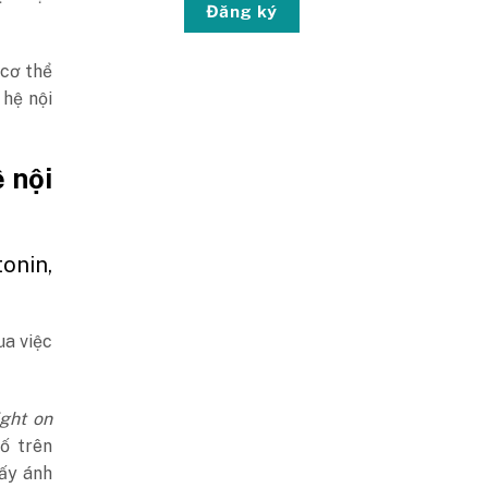
Đăng ký
 cơ thể
 hệ nội
 nội
onin,
ua việc
ight on
ố trên
hấy ánh