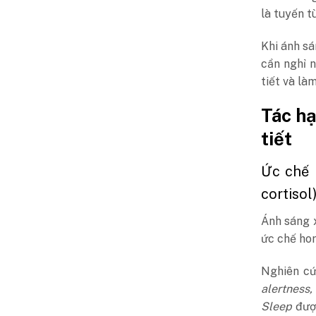
là tuyến t
Khi ánh sá
cần nghỉ n
tiết và là
Tác hạ
tiết
Ức chế 
cortisol
Ánh sáng x
ức chế hor
Nghiên c
alertness
Sleep
đượ