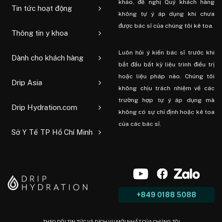
khảo, đề nghị Quý khách hàng
Tin tức hoạt động
không tự ý áp dụng khi chưa
được bác sĩ của chúng tôi kê toa.
Thông tin y khoa
Luôn hỏi ý kiến ​​bác sĩ trước khi
Dành cho khách hàng
bắt đầu bất kỳ liệu trình điều trị
hoặc liệu pháp nào. Chúng tôi
Drip Asia
không chịu trách nhiệm về các
trường hợp tự ý áp dụng mà
Drip Hydration.com
không có sự chỉ định hoặc kê toa
của các bác sĩ.
Sở Y Tế TP Hồ Chí Minh
+849 0188 5088
THEO DÕI TIN TỨC VÀ DỊCH VỤ MỚI NHẤT CỦA CHÚNG TÔI