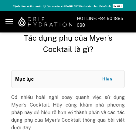
Skip
Tận hưởng nhiều quyền lợi độc quyền, chỉ DÀNH RIÊNG cho Member DripClub!
Chi tiết ➝
to
content
HOTLINE: +84 90 1885
088
Tác dụng phụ của Myer’s
Cocktail là gì?
Mục lục
Hiện
Có nhiều hoài nghi xoay quanh việc sử dụng
Myer’s Cocktail. Hãy cùng khám phá phương
pháp này để hiểu rõ hơn về thành phần và các tác
dụng phụ của Myer’s Cocktail thông qua bài viết
dưới đây.