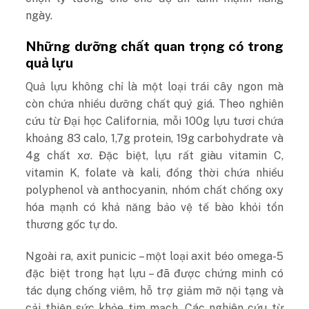
ngày.
Những dưỡng chất quan trọng có trong
quả lựu
Quả lựu không chỉ là một loại trái cây ngon mà
còn chứa nhiều dưỡng chất quý giá. Theo nghiên
cứu từ Đại học California, mỗi 100g lựu tươi chứa
khoảng 83 calo, 1,7g protein, 19g carbohydrate và
4g chất xơ. Đặc biệt, lựu rất giàu vitamin C,
vitamin K, folate và kali, đồng thời chứa nhiều
polyphenol và anthocyanin, nhóm chất chống oxy
hóa mạnh có khả năng bảo vệ tế bào khỏi tổn
thương gốc tự do.
Ngoài ra, axit punicic – một loại axit béo omega-5
đặc biệt trong hạt lựu – đã được chứng minh có
tác dụng chống viêm, hỗ trợ giảm mỡ nội tạng và
cải thiện sức khỏe tim mạch. Các nghiên cứu từ