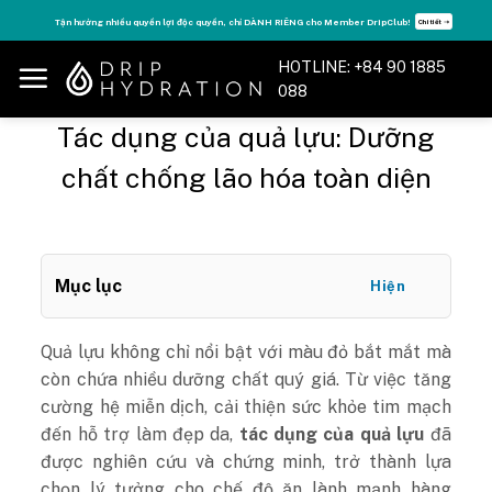
Skip
Tận hưởng nhiều quyền lợi độc quyền, chỉ DÀNH RIÊNG cho Member DripClub!
Chi tiết ➝
to
content
HOTLINE: +84 90 1885
088
Tác dụng của quả lựu: Dưỡng
chất chống lão hóa toàn diện
Mục lục
Hiện
Quả lựu không chỉ nổi bật với màu đỏ bắt mắt mà
còn chứa nhiều dưỡng chất quý giá. Từ việc tăng
cường hệ miễn dịch, cải thiện sức khỏe tim mạch
đến hỗ trợ làm đẹp da,
tác dụng của quả lựu
đã
được nghiên cứu và chứng minh, trở thành lựa
chọn lý tưởng cho chế độ ăn lành mạnh hàng