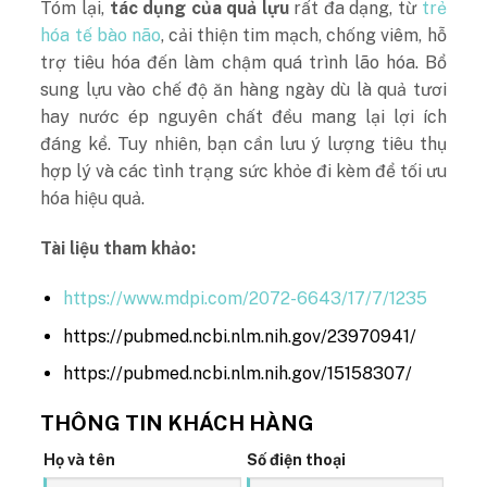
Tóm lại,
tác dụng của quả lựu
rất đa dạng, từ
trẻ
hóa tế bào não
, cải thiện tim mạch, chống viêm, hỗ
trợ tiêu hóa đến làm chậm quá trình lão hóa. Bổ
sung lựu vào chế độ ăn hàng ngày dù là quả tươi
hay nước ép nguyên chất đều mang lại lợi ích
đáng kể. Tuy nhiên, bạn cần lưu ý lượng tiêu thụ
hợp lý và các tình trạng sức khỏe đi kèm để tối ưu
hóa hiệu quả.
Tài liệu tham khảo:
https://www.mdpi.com/2072-6643/17/7/1235
https://pubmed.ncbi.nlm.nih.gov/23970941/
https://pubmed.ncbi.nlm.nih.gov/15158307/
THÔNG TIN KHÁCH HÀNG
Họ và tên
Số điện thoại