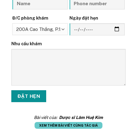
Đ/C phòng khám
Ngày đặt hẹn
Nhu cầu khám
Bài viết của:
Dược sĩ Lâm Huệ Kim
XEM THÊM BÀI VIẾT CÙNG TÁC GIẢ