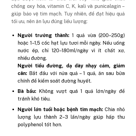
chống oxy hóa, vitamin C, K, kali và punicalagin –
giúp bảo vệ tim mạch. Tuy nhiên, để đạt hiệu quả
tối ưu, nên ăn lựu đúng liều lượng:
Người trưởng thành:
1 quả vừa (200–250g)
hoặc 1–1,5 cốc hạt lựu tươi mỗi ngày. Nếu uống
nước ép, chỉ 120–180ml/ngày vì ít chất xơ,
nhiều đường.
Người tiểu đường, dạ dày nhạy cảm, giảm
cân:
Bắt đầu với nửa quả – 1 quả, ăn sau bữa
chính để kiểm soát đường huyết.
Bà bầu:
Không vượt quá 1 quả lớn/ngày để
tránh khó tiêu.
Người lớn tuổi hoặc bệnh tim mạch:
Chia nhỏ
lượng lựu thành 2–3 lần/ngày giúp hấp thu
polyphenol tốt hơn.