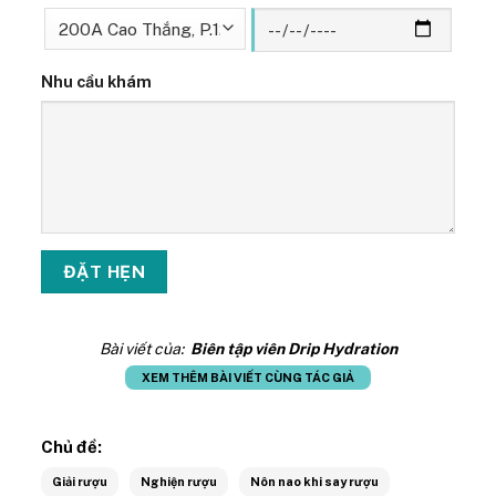
Nhu cầu khám
Bài viết của:
Biên tập viên Drip Hydration
XEM THÊM BÀI VIẾT CÙNG TÁC GIẢ
Chủ đề:
Giải rượu
Nghiện rượu
Nôn nao khi say rượu