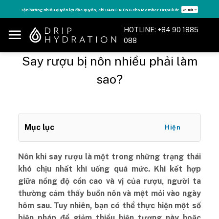
Skip
Tận hưởng nhiều quyền lợi độc quyền, chỉ DÀNH RIÊNG cho Member DripClub!
Chi tiết ➝
to
content
HOTLINE: +84 90 1885
088
Say rượu bị nôn nhiều phải làm
sao?
Mục lục
Hiện
Nôn khi say rượu là một trong những trạng thái
khó chịu nhất khi uống quá mức. Khi kết hợp
giữa nồng độ cồn cao và vị của rượu, người ta
thường cảm thấy buồn nôn và mệt mỏi vào ngày
hôm sau. Tuy nhiên, bạn có thể thực hiện một số
biện pháp để giảm thiểu hiện tượng này hoặc